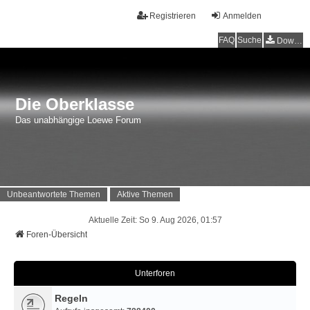
Registrieren
Anmelden
FAQ
Suche
Downloads
Die Oberklasse
Das unabhängige Loewe Forum
Unbeantwortete Themen
Aktive Themen
Aktuelle Zeit: So 9. Aug 2026, 01:57
Foren-Übersicht
Unterforen
Regeln