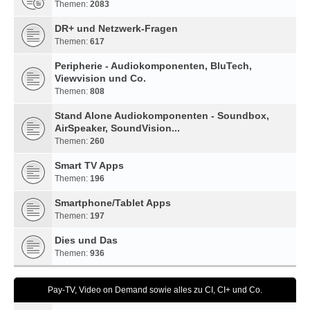
Themen:
2083
DR+ und Netzwerk-Fragen
Themen:
617
Peripherie - Audiokomponenten, BluTech,
Viewvision und Co.
Themen:
808
Stand Alone Audiokomponenten - Soundbox,
AirSpeaker, SoundVision...
Themen:
260
Smart TV Apps
Themen:
196
Smartphone/Tablet Apps
Themen:
197
Dies und Das
Themen:
936
Pay-TV, Video on Demand sowie alles zu CI, CI+ und Co.