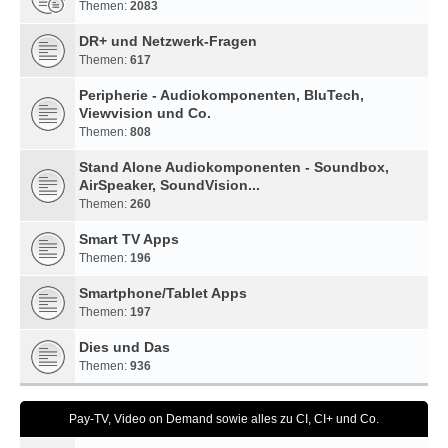
Themen:
2083
DR+ und Netzwerk-Fragen
Themen:
617
Peripherie - Audiokomponenten, BluTech,
Viewvision und Co.
Themen:
808
Stand Alone Audiokomponenten - Soundbox,
AirSpeaker, SoundVision...
Themen:
260
Smart TV Apps
Themen:
196
Smartphone/Tablet Apps
Themen:
197
Dies und Das
Themen:
936
Pay-TV, Video on Demand sowie alles zu CI, CI+ und Co.