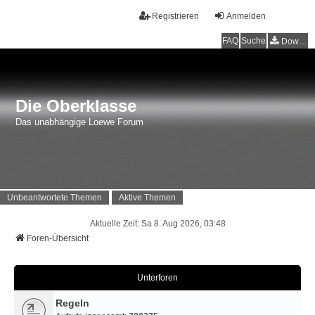
Registrieren
Anmelden
FAQ
Suche
Downloads
Die Oberklasse
Das unabhängige Loewe Forum
Unbeantwortete Themen
Aktive Themen
Aktuelle Zeit: Sa 8. Aug 2026, 03:48
Foren-Übersicht
Unterforen
Regeln