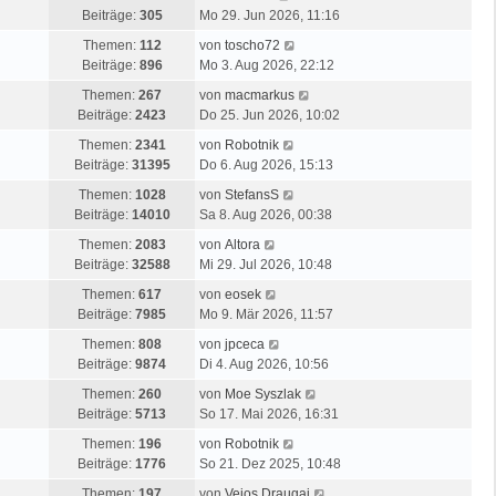
e
B
e
e
g
Beiträge:
305
Mo 29. Jun 2026, 11:16
s
e
r
u
t
N
i
Themen:
112
von
toscho72
B
e
e
e
t
Beiträge:
896
Mo 3. Aug 2026, 22:12
e
s
r
u
r
i
t
N
Themen:
267
von
macmarkus
B
e
a
t
e
e
Beiträge:
2423
Do 25. Jun 2026, 10:02
e
s
g
r
r
u
i
N
t
Themen:
2341
von
Robotnik
a
B
e
t
e
e
Beiträge:
31395
Do 6. Aug 2026, 15:13
g
e
s
r
u
r
i
N
t
Themen:
1028
von
StefansS
a
e
B
t
e
e
Beiträge:
14010
Sa 8. Aug 2026, 00:38
g
s
e
r
u
r
N
t
i
Themen:
2083
von
Altora
a
e
B
e
e
t
Beiträge:
32588
Mi 29. Jul 2026, 10:48
g
s
e
u
r
r
N
t
i
Themen:
617
von
eosek
e
B
a
e
e
t
Beiträge:
7985
Mo 9. Mär 2026, 11:57
s
e
g
u
r
r
t
N
i
Themen:
808
von
jpceca
e
B
a
e
e
t
Beiträge:
9874
Di 4. Aug 2026, 10:56
s
e
g
r
u
r
t
i
N
Themen:
260
von
Moe Syszlak
B
e
a
e
t
e
Beiträge:
5713
So 17. Mai 2026, 16:31
e
s
g
r
r
u
i
t
N
Themen:
196
von
Robotnik
B
a
e
t
e
e
Beiträge:
1776
So 21. Dez 2025, 10:48
e
g
s
r
r
u
i
t
N
Themen:
197
von
Vejos Draugai