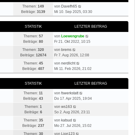
N
Themen:
149
von
Davefh65
e
Beiträge:
3139
Mi 10. Sep 2025, 03:30
u
e
STATISTIK
LETZTER BEITRAG
s
t
N
Themen:
57
von
Loewengrube
e
e
Beiträge:
80
Fr 21. Okt 2022, 10:15
r
u
N
B
Themen:
320
von
brems
e
e
e
Beiträge:
12674
Fr 7. Aug 2026, 12:08
s
u
i
N
t
Themen:
45
von
nerdlicht
e
t
e
e
Beiträge:
407
Mi 11. Feb 2026, 21:02
s
r
u
r
t
a
e
B
e
g
STATISTIK
LETZTER BEITRAG
s
e
r
t
i
B
N
Themen:
11
von
fswerkstatt
e
t
e
e
Beiträge:
43
Do 17. Apr 2025, 19:04
r
r
i
u
N
B
a
Themen:
1
von
ws163
t
e
e
e
g
Beiträge:
6
So 2. Aug 2026, 23:11
r
s
u
i
a
N
t
Themen:
35
von
katsud
e
t
g
e
e
Beiträge:
237
Mo 27. Jul 2026, 15:02
s
r
u
r
t
N
a
Themen:
30
von
Lion123