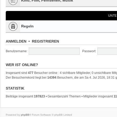
Kino, Film, Fernsehen, Musik
UNTE
Regeln
ANMELDEN
•
REGISTRIEREN
Benutzername:
Passwort:
WER IST ONLINE?
Insgesamt sind
477
Besucher online : 4 sichtbare Mitglieder, 0 unsichtbare Mi
Der Besucherrekord liegt bei
14394
Besuchern, die am Sa 4. Jul 2026, 18:31 g
STATISTIK
Beiträge insgesamt
197823
• Gesamtanzahl Themen • Mitglieder insgesamt
11
Powered by
phpBB
® Forum Software © phpBB Limited