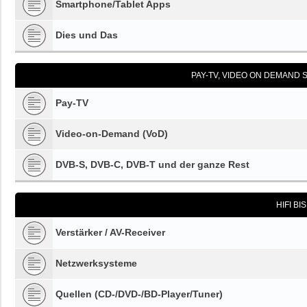
Smartphone/Tablet Apps
Dies und Das
PAY-TV, VIDEO ON DEMAND S
Pay-TV
Video-on-Demand (VoD)
DVB-S, DVB-C, DVB-T und der ganze Rest
HIFI BI
Verstärker / AV-Receiver
Netzwerksysteme
Quellen (CD-/DVD-/BD-Player/Tuner)