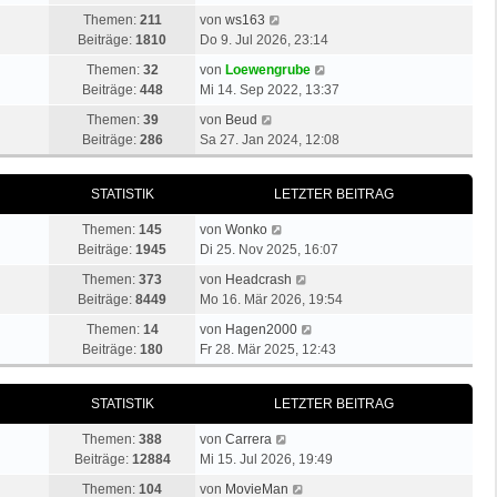
r
u
t
a
N
Themen:
211
von
ws163
B
e
e
g
e
Beiträge:
1810
Do 9. Jul 2026, 23:14
e
s
r
u
i
N
t
Themen:
32
von
Loewengrube
B
e
t
e
e
Beiträge:
448
Mi 14. Sep 2022, 13:37
e
s
r
u
r
i
N
t
Themen:
39
von
Beud
a
e
B
t
e
e
Beiträge:
286
Sa 27. Jan 2024, 12:08
g
s
e
r
u
r
t
i
a
e
B
e
t
STATISTIK
LETZTER BEITRAG
g
s
e
r
r
t
i
N
B
a
Themen:
145
von
Wonko
e
t
e
e
g
Beiträge:
1945
Di 25. Nov 2025, 16:07
r
r
u
i
B
a
N
Themen:
373
von
Headcrash
e
t
e
g
e
Beiträge:
8449
Mo 16. Mär 2026, 19:54
s
r
i
u
t
N
a
Themen:
14
von
Hagen2000
t
e
e
e
g
Beiträge:
180
Fr 28. Mär 2025, 12:43
r
s
r
u
a
t
B
e
g
e
STATISTIK
LETZTER BEITRAG
e
s
r
i
t
N
B
Themen:
388
von
Carrera
t
e
e
e
Beiträge:
12884
Mi 15. Jul 2026, 19:49
r
r
u
i
a
N
B
Themen:
104
von
MovieMan