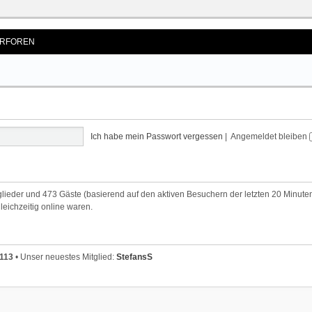
RFOREN
Ich habe mein Passwort vergessen
|
Angemeldet bleiben
tglieder und 473 Gäste (basierend auf den aktiven Besuchern der letzten 20 Minute
leichzeitig online waren.
113
• Unser neuestes Mitglied:
StefansS