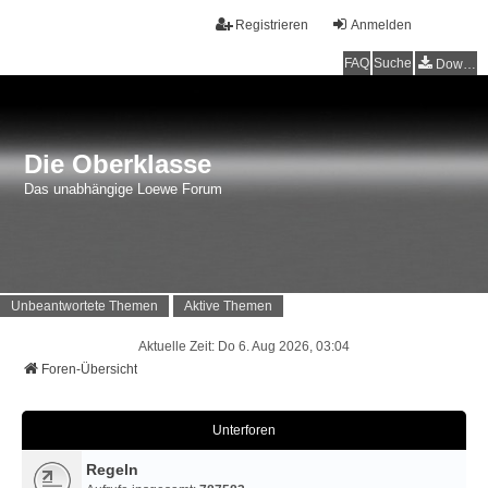
Registrieren
Anmelden
FAQ
Suche
Downloads
Die Oberklasse
Das unabhängige Loewe Forum
Unbeantwortete Themen
Aktive Themen
Aktuelle Zeit: Do 6. Aug 2026, 03:04
Foren-Übersicht
Unterforen
Regeln