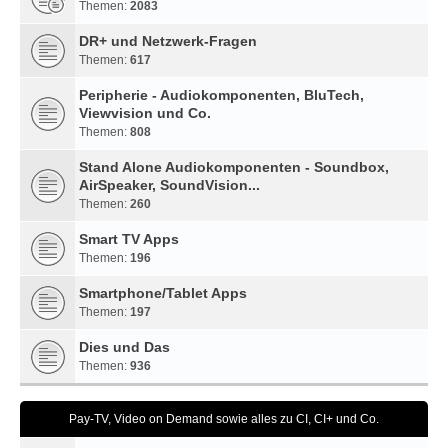
Themen:
2083
DR+ und Netzwerk-Fragen
Themen:
617
Peripherie - Audiokomponenten, BluTech,
Viewvision und Co.
Themen:
808
Stand Alone Audiokomponenten - Soundbox,
AirSpeaker, SoundVision...
Themen:
260
Smart TV Apps
Themen:
196
Smartphone/Tablet Apps
Themen:
197
Dies und Das
Themen:
936
Pay-TV, Video on Demand sowie alles zu CI, CI+ und Co.