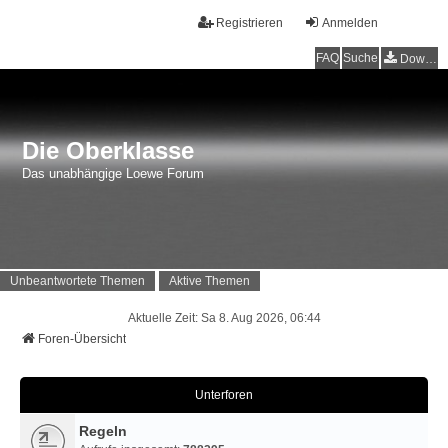
Registrieren
Anmelden
FAQ
Suche
Downloads
Die Oberklasse
Das unabhängige Loewe Forum
Unbeantwortete Themen
Aktive Themen
Aktuelle Zeit: Sa 8. Aug 2026, 06:44
Foren-Übersicht
Unterforen
Regeln