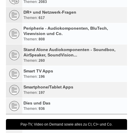
Themen:
2083
DR+ und Netzwerk-Fragen
Themen:
617
Peripherie - Audiokomponenten, BluTech,
Viewvision und Co.
Themen:
808
Stand Alone Audiokomponenten - Soundbox,
AirSpeaker, SoundVision...
Themen:
260
Smart TV Apps
Themen:
196
Smartphone/Tablet Apps
Themen:
197
Dies und Das
Themen:
936
Pay-TV, Video on Demand sowie alles zu CI, CI+ und Co.