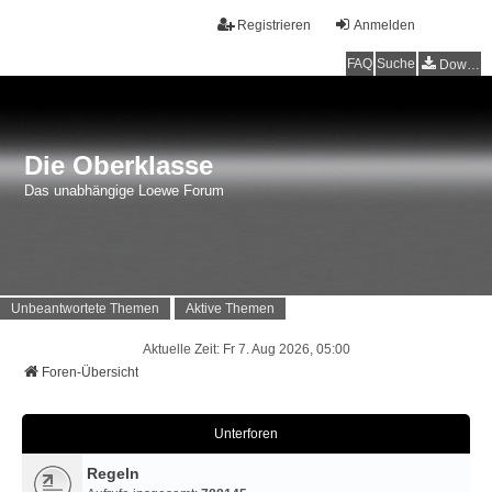
Registrieren
Anmelden
FAQ
Suche
Downloads
Die Oberklasse
Das unabhängige Loewe Forum
Unbeantwortete Themen
Aktive Themen
Aktuelle Zeit: Fr 7. Aug 2026, 05:00
Foren-Übersicht
Unterforen
Regeln