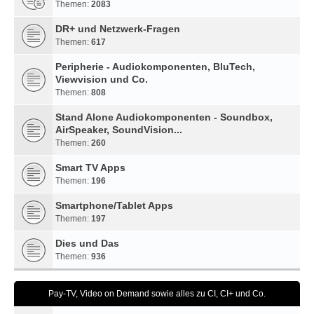
Themen:
2083
DR+ und Netzwerk-Fragen
Themen:
617
Peripherie - Audiokomponenten, BluTech,
Viewvision und Co.
Themen:
808
Stand Alone Audiokomponenten - Soundbox,
AirSpeaker, SoundVision...
Themen:
260
Smart TV Apps
Themen:
196
Smartphone/Tablet Apps
Themen:
197
Dies und Das
Themen:
936
Pay-TV, Video on Demand sowie alles zu CI, CI+ und Co.