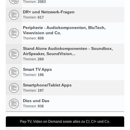
Themen:
2083
DR+ und Netzwerk-Fragen
Themen:
617
Peripherie - Audiokomponenten, BluTech,
Viewvision und Co.
Themen:
808
Stand Alone Audiokomponenten - Soundbox,
AirSpeaker, SoundVision...
Themen:
260
Smart TV Apps
Themen:
196
Smartphone/Tablet Apps
Themen:
197
Dies und Das
Themen:
936
Pay-TV, Video on Demand sowie alles zu CI, CI+ und Co.