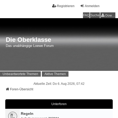
Registrieren
Anmelden
FAQ
Suche
Downloads
Die Oberklasse
Das unabhängige Loewe Forum
Unbeantwortete Themen
Aktive Themen
Aktuelle Zeit: Do 6. Aug 2026, 07:42
Foren-Übersicht
Unterforen
Regeln