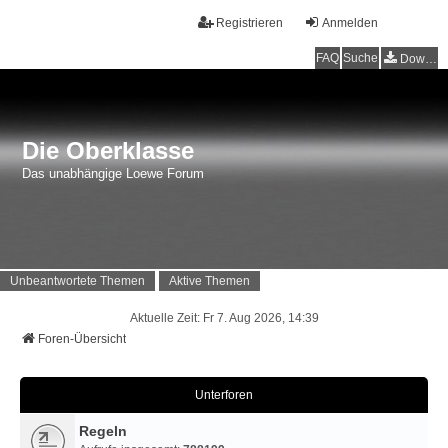
Registrieren
Anmelden
FAQ
Suche
Downloads
Die Oberklasse
Das unabhängige Loewe Forum
Unbeantwortete Themen
Aktive Themen
Aktuelle Zeit: Fr 7. Aug 2026, 14:39
Foren-Übersicht
Unterforen
Regeln