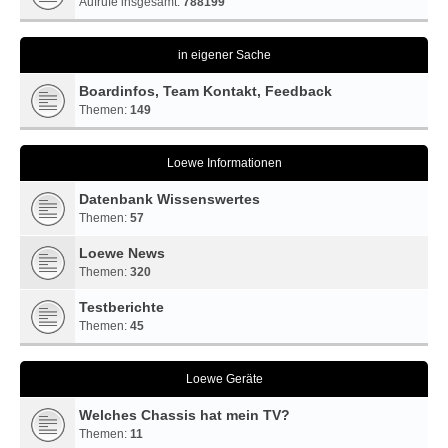
Aufrufe insgesamt:
788199
in eigener Sache
Boardinfos, Team Kontakt, Feedback
Themen:
149
Loewe Informationen
Datenbank Wissenswertes
Themen:
57
Loewe News
Themen:
320
Testberichte
Themen:
45
Loewe Geräte
Welches Chassis hat mein TV?
Themen:
11