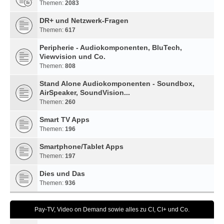
Themen:
2083
DR+ und Netzwerk-Fragen
Themen:
617
Peripherie - Audiokomponenten, BluTech,
Viewvision und Co.
Themen:
808
Stand Alone Audiokomponenten - Soundbox,
AirSpeaker, SoundVision...
Themen:
260
Smart TV Apps
Themen:
196
Smartphone/Tablet Apps
Themen:
197
Dies und Das
Themen:
936
Pay-TV, Video on Demand sowie alles zu CI, CI+ und Co.