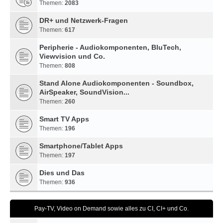
Themen:
2083
DR+ und Netzwerk-Fragen
Themen:
617
Peripherie - Audiokomponenten, BluTech,
Viewvision und Co.
Themen:
808
Stand Alone Audiokomponenten - Soundbox,
AirSpeaker, SoundVision...
Themen:
260
Smart TV Apps
Themen:
196
Smartphone/Tablet Apps
Themen:
197
Dies und Das
Themen:
936
Pay-TV, Video on Demand sowie alles zu CI, CI+ und Co.