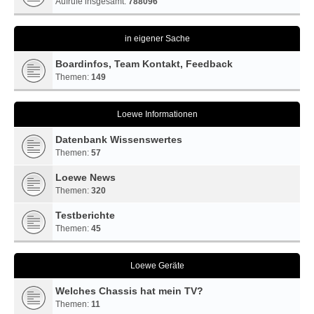
Aufrufe insgesamt:
788096
in eigener Sache
Boardinfos, Team Kontakt, Feedback
Themen:
149
Loewe Informationen
Datenbank Wissenswertes
Themen:
57
Loewe News
Themen:
320
Testberichte
Themen:
45
Loewe Geräte
Welches Chassis hat mein TV?
Themen:
11