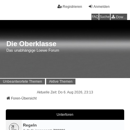
Registrieren
Anmelden
FAQ
Suche
Downloads
Die Oberklasse
Das unabhängige Loewe Forum
Unbeantwortete Themen
Aktive Themen
Aktuelle Zeit: Do 6. Aug 2026, 23:13
Foren-Übersicht
Unterforen
Regeln