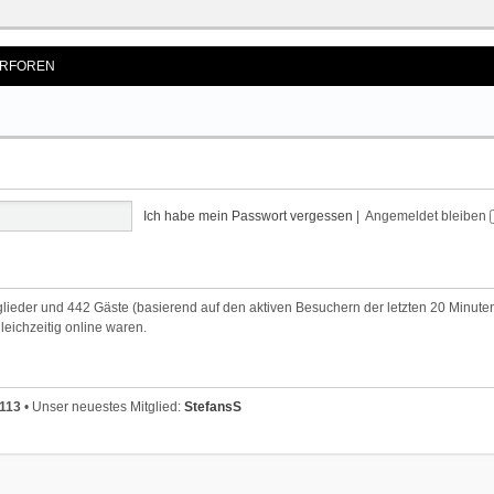
RFOREN
Ich habe mein Passwort vergessen
|
Angemeldet bleiben
tglieder und 442 Gäste (basierend auf den aktiven Besuchern der letzten 20 Minute
leichzeitig online waren.
113
• Unser neuestes Mitglied:
StefansS