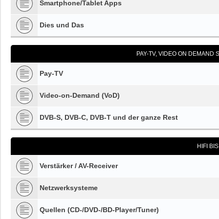
Smartphone/Tablet Apps
Dies und Das
PAY-TV, VIDEO ON DEMAND S
Pay-TV
Video-on-Demand (VoD)
DVB-S, DVB-C, DVB-T und der ganze Rest
HIFI BI
Verstärker / AV-Receiver
Netzwerksysteme
Quellen (CD-/DVD-/BD-Player/Tuner)