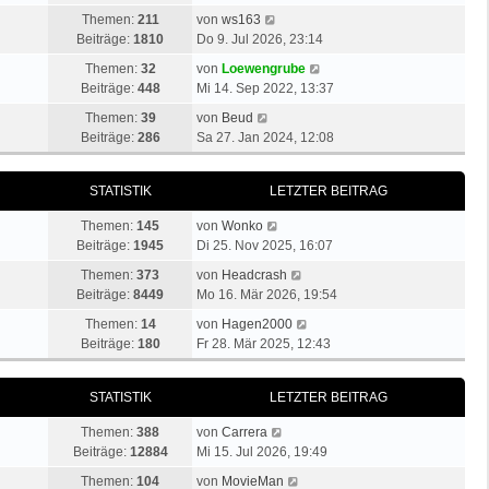
r
u
t
a
N
Themen:
211
von
ws163
B
e
e
g
e
Beiträge:
1810
Do 9. Jul 2026, 23:14
e
s
r
u
i
N
t
Themen:
32
von
Loewengrube
B
e
t
e
e
Beiträge:
448
Mi 14. Sep 2022, 13:37
e
s
r
u
r
i
N
t
Themen:
39
von
Beud
a
e
B
t
e
e
Beiträge:
286
Sa 27. Jan 2024, 12:08
g
s
e
r
u
r
t
i
a
e
B
e
t
STATISTIK
LETZTER BEITRAG
g
s
e
r
r
t
i
N
B
a
Themen:
145
von
Wonko
e
t
e
e
g
Beiträge:
1945
Di 25. Nov 2025, 16:07
r
r
u
i
B
a
N
Themen:
373
von
Headcrash
e
t
e
g
e
Beiträge:
8449
Mo 16. Mär 2026, 19:54
s
r
i
u
t
N
a
Themen:
14
von
Hagen2000
t
e
e
e
g
Beiträge:
180
Fr 28. Mär 2025, 12:43
r
s
r
u
a
t
B
e
g
e
STATISTIK
LETZTER BEITRAG
e
s
r
i
t
N
B
Themen:
388
von
Carrera
t
e
e
e
Beiträge:
12884
Mi 15. Jul 2026, 19:49
r
r
u
i
a
N
B
Themen:
104
von
MovieMan