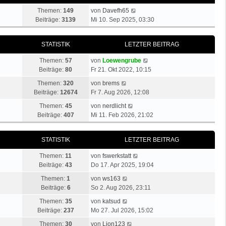
N
Themen:
149
von
Davefh65
e
Beiträge:
3139
Mi 10. Sep 2025, 03:30
u
e
STATISTIK
LETZTER BEITRAG
s
t
N
Themen:
57
von
Loewengrube
e
e
Beiträge:
80
Fr 21. Okt 2022, 10:15
r
u
N
B
Themen:
320
von
brems
e
e
e
Beiträge:
12674
Fr 7. Aug 2026, 12:08
s
u
i
N
t
Themen:
45
von
nerdlicht
e
t
e
e
Beiträge:
407
Mi 11. Feb 2026, 21:02
s
r
u
r
t
a
e
B
e
g
STATISTIK
LETZTER BEITRAG
s
e
r
t
i
B
N
Themen:
11
von
fswerkstatt
e
t
e
e
Beiträge:
43
Do 17. Apr 2025, 19:04
r
r
i
u
N
B
a
Themen:
1
von
ws163
t
e
e
e
g
Beiträge:
6
So 2. Aug 2026, 23:11
r
s
u
i
a
N
t
Themen:
35
von
katsud
e
t
g
e
e
Beiträge:
237
Mo 27. Jul 2026, 15:02
s
r
u
r
t
N
a
Themen:
30
von
Lion123