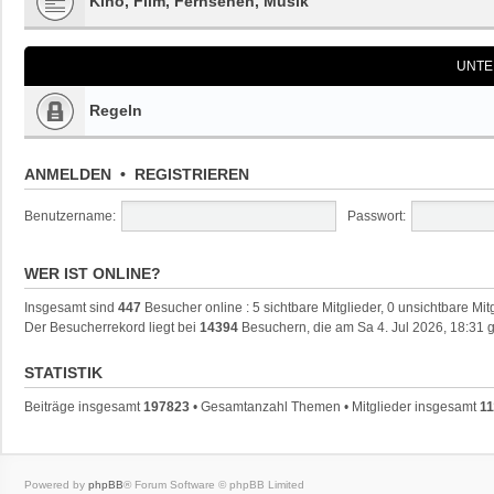
Kino, Film, Fernsehen, Musik
UNTE
Regeln
ANMELDEN
•
REGISTRIEREN
Benutzername:
Passwort:
WER IST ONLINE?
Insgesamt sind
447
Besucher online : 5 sichtbare Mitglieder, 0 unsichtbare Mi
Der Besucherrekord liegt bei
14394
Besuchern, die am Sa 4. Jul 2026, 18:31 g
STATISTIK
Beiträge insgesamt
197823
• Gesamtanzahl Themen • Mitglieder insgesamt
11
Powered by
phpBB
® Forum Software © phpBB Limited