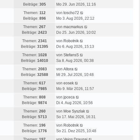
e
B
e
e
g
Beiträge:
305
Mo 29. Jun 2026, 11:16
s
e
r
u
t
N
i
Themen:
112
von
toscho72
B
e
e
e
t
Beiträge:
896
Mo 3. Aug 2026, 22:12
e
s
r
u
r
i
t
N
Themen:
267
von
macmarkus
B
e
a
t
e
e
Beiträge:
2423
Do 25. Jun 2026, 10:02
e
s
g
r
r
u
i
N
t
Themen:
2341
von
Robotnik
a
B
e
t
e
e
Beiträge:
31395
Do 6. Aug 2026, 15:13
g
e
s
r
u
r
i
N
t
Themen:
1028
von
StefansS
a
e
B
t
e
e
Beiträge:
14010
Sa 8. Aug 2026, 00:38
g
s
e
r
u
r
N
t
i
Themen:
2083
von
Altora
a
e
B
e
e
t
Beiträge:
32588
Mi 29. Jul 2026, 10:48
g
s
e
u
r
r
N
t
i
Themen:
617
von
eosek
e
B
a
e
e
t
Beiträge:
7985
Mo 9. Mär 2026, 11:57
s
e
g
u
r
r
t
N
i
Themen:
808
von
jpceca
e
B
a
e
e
t
Beiträge:
9874
Di 4. Aug 2026, 10:56
s
e
g
r
u
r
t
i
N
Themen:
260
von
Moe Syszlak
B
e
a
e
t
e
Beiträge:
5713
So 17. Mai 2026, 16:31
e
s
g
r
r
u
i
t
N
Themen:
196
von
Robotnik
B
a
e
t
e
e
Beiträge:
1776
So 21. Dez 2025, 10:48
e
g
s
r
r
u
i
t
N
Themen:
197
von
Vejos Draugai