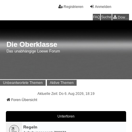
Registrieren
Anmelden
FAQ
Suche
Downloads
Die Oberklasse
Das unabhängige Loewe Forum
Unbeantwortete Themen
Aktive Themen
Aktuelle Zeit: Do 6. Aug 2026, 18:19
Foren-Übersicht
Unterforen
Regeln