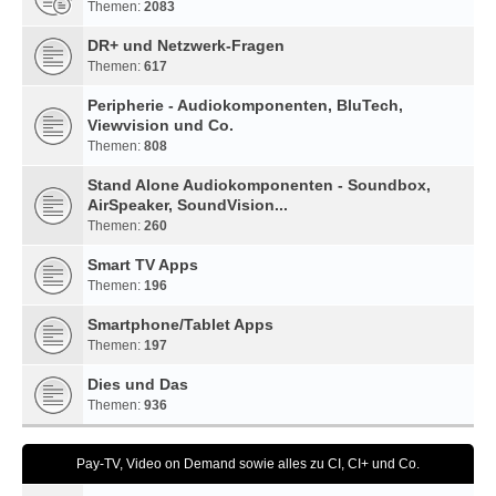
Themen:
2083
DR+ und Netzwerk-Fragen
Themen:
617
Peripherie - Audiokomponenten, BluTech,
Viewvision und Co.
Themen:
808
Stand Alone Audiokomponenten - Soundbox,
AirSpeaker, SoundVision...
Themen:
260
Smart TV Apps
Themen:
196
Smartphone/Tablet Apps
Themen:
197
Dies und Das
Themen:
936
Pay-TV, Video on Demand sowie alles zu CI, CI+ und Co.