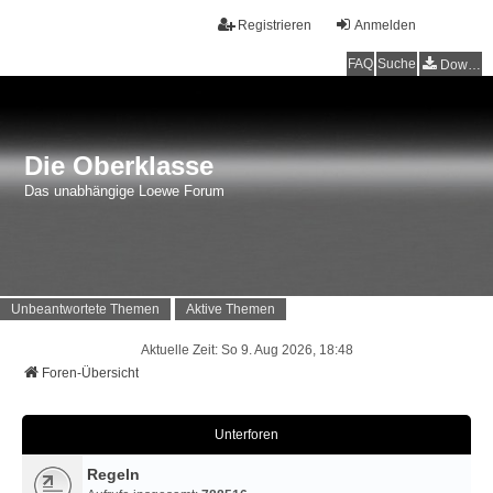
Registrieren
Anmelden
FAQ
Suche
Downloads
Die Oberklasse
Das unabhängige Loewe Forum
Unbeantwortete Themen
Aktive Themen
Aktuelle Zeit: So 9. Aug 2026, 18:48
Foren-Übersicht
Unterforen
Regeln