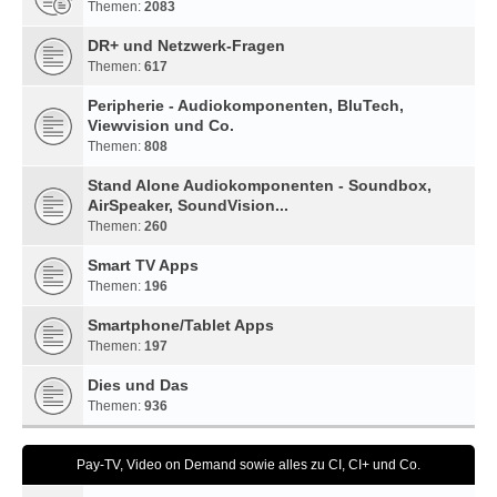
Themen:
2083
DR+ und Netzwerk-Fragen
Themen:
617
Peripherie - Audiokomponenten, BluTech,
Viewvision und Co.
Themen:
808
Stand Alone Audiokomponenten - Soundbox,
AirSpeaker, SoundVision...
Themen:
260
Smart TV Apps
Themen:
196
Smartphone/Tablet Apps
Themen:
197
Dies und Das
Themen:
936
Pay-TV, Video on Demand sowie alles zu CI, CI+ und Co.