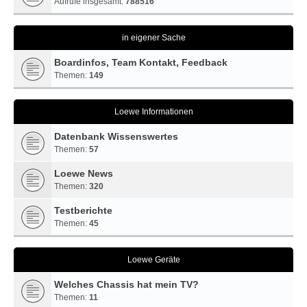
Aufrufe insgesamt:
788516
in eigener Sache
Boardinfos, Team Kontakt, Feedback
Themen:
149
Loewe Informationen
Datenbank Wissenswertes
Themen:
57
Loewe News
Themen:
320
Testberichte
Themen:
45
Loewe Geräte
Welches Chassis hat mein TV?
Themen:
11