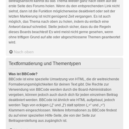
Beitragsansicht kannst du das Thema wieder ganz nach oben auf die
erste Seite des Forums holen. Wenn du den entsprechenden Link nicht
siehst, dann ist die Funktion möglicherweise deaktiviert oder seit der
letzten Markierung ist nicht genügend Zeit vergangen. Es ist auch
möglich, das Thema nach oben zu holen, indem du einfach eine
Antwort darauf schreibst. Stelle jedoch sicher, dass du die Regeln
dieses Boards beachtest! Es wird meist nicht gerne gesehen, wenn
ohne triftigen Grund auf alte oder abgeschlossene Themen geantwortet
wird.
Nach oben
Textformatierung und Thementypen
Was ist BBCode?
BBCode ist eine spezielle Umsetzung von HTML, die dir weitreichende
Formatierungsmöglichkeiten für deinen Text gibt. Die Rechte zur
Verwendung von BBCode werden durch die Board-Administration
vergeben, können jedoch auch durch dich für jeden einzelnen Beitrag
deaktiviert werden. BBCode ist ähnlich wie HTML aufgebaut, jedoch
werden Tags von eckigen („[“ und „]“) statt spitzen („<“ und „>“)
Klammern eingeschlossen. Weitere Informationen zu BBCode findest
du auf einer speziellen Hilfe-Seite, die von der Seite zur
Beitragserstellung aus zugänglich ist.