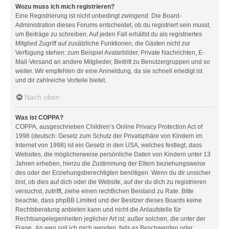
Wozu muss ich mich registrieren?
Eine Registrierung ist nicht unbedingt zwingend. Die Board-
Administration dieses Forums entscheidet, ob du registriert sein musst,
um Beiträge zu schreiben. Auf jeden Fall erhältst du als registriertes
Mitglied Zugriff auf zusätzliche Funktionen, die Gästen nicht zur
Verfügung stehen: zum Beispiel Avatarbilder, Private Nachrichten, E-
Mail-Versand an andere Mitglieder, Beitritt zu Benutzergruppen und so
weiter. Wir empfehlen dir eine Anmeldung, da sie schnell erledigt ist
und dir zahlreiche Vorteile bietet.
Nach oben
Was ist COPPA?
COPPA, ausgeschrieben Children’s Online Privacy Protection Act of
1998 (deutsch: Gesetz zum Schutz der Privatsphäre von Kindern im
Internet von 1998) ist ein Gesetz in den USA, welches festlegt, dass
Websites, die möglicherweise persönliche Daten von Kindern unter 13
Jahren erheben, hierzu die Zustimmung der Eltern beziehungsweise
des oder der Erziehungsberechtigten benötigen. Wenn du dir unsicher
bist, ob dies auf dich oder die Website, auf der du dich zu registrieren
versuchst, zutrifft, ziehe einen rechtlichen Beistand zu Rate. Bitte
beachte, dass phpBB Limited und der Besitzer dieses Boards keine
Rechtsberatung anbieten kann und nicht die Anlaufstelle für
Rechtsangelegenheiten jeglicher Art ist; außer solchen, die unter der
Frage „An wen soll ich mich wenden, falls es Beschwerden oder