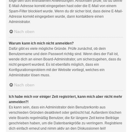
folge den dort enthaltenen Anweisungen. Ansonsten prüfe, ob du deine
E-Mail-Adresse korrekt eingegeben hast oder die E-Mail von einem
Spam-Filter blockiert wurde. Wenn du dir sicher bist, dass deine E-Mail-
Adresse korrekt eingegeben wurde, dann kontaktiere einen
Administrator.
Nach oben
Warum kann ich mich nicht anmelden?
Dafür gibt es viele mögliche Gründe. Prüfe zunächst, ob dein
Benutzername und dein Passwort richtig sind. Wenn dies der Fall ist,
wende dich an einen Board-Administrator, um sicherzugehen, dass du
nicht gesperrt wurdest. Es ist ebenfalls möglich, dass ein
Konfigurationsproblem mit der Website vorliegt, welches ein
Administrator lösen muss.
Nach oben
Ich habe mich vor einiger Zeit registriert, kann mich aber nicht mehr
anmelden?!
Es kann sein, dass ein Administrator dein Benutzerkonto aus
verschieden Gründen deaktiviert oder gelöscht hat. Außerdem löschen
viele Boards regelmäßig Benutzer, die für längere Zeit keine Beiträge
geschrieben haben, um die Datenbankgröße zu verringern. Registriere
dich einfach erneut und nimm aktiv an den Diskussionen teil!