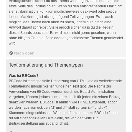
Beitragsansicht kannst du das Thema wieder ganz nach oben auf die
erste Seite des Forums holen. Wenn du den entsprechenden Link nicht
siehst, dann ist die Funktion möglicherweise deaktiviert oder seit der
letzten Markierung ist nicht genügend Zeit vergangen. Es ist auch
möglich, das Thema nach oben zu holen, indem du einfach eine
Antwort darauf schreibst. Stelle jedoch sicher, dass du die Regeln
dieses Boards beachtest! Es wird meist nicht gerne gesehen, wenn
ohne triftigen Grund auf alte oder abgeschlossene Themen geantwortet
wird.
Nach oben
Textformatierung und Thementypen
Was ist BBCode?
BBCode ist eine spezielle Umsetzung von HTML, die dir weitreichende
Formatierungsmöglichkeiten für deinen Text gibt. Die Rechte zur
Verwendung von BBCode werden durch die Board-Administration
vergeben, können jedoch auch durch dich für jeden einzelnen Beitrag
deaktiviert werden. BBCode ist ähnlich wie HTML aufgebaut, jedoch
werden Tags von eckigen („[“ und „]“) statt spitzen („<“ und „>“)
Klammern eingeschlossen. Weitere Informationen zu BBCode findest
du auf einer speziellen Hilfe-Seite, die von der Seite zur
Beitragserstellung aus zugänglich ist.