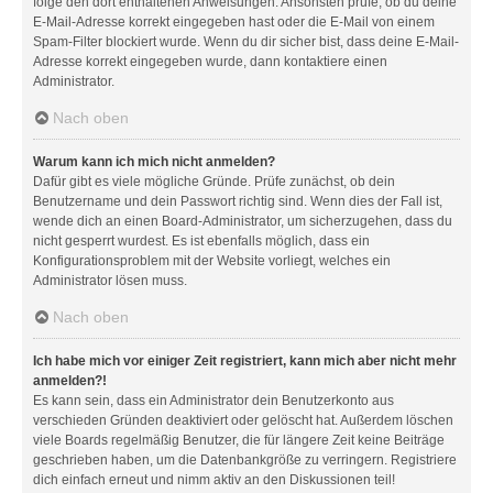
folge den dort enthaltenen Anweisungen. Ansonsten prüfe, ob du deine
E-Mail-Adresse korrekt eingegeben hast oder die E-Mail von einem
Spam-Filter blockiert wurde. Wenn du dir sicher bist, dass deine E-Mail-
Adresse korrekt eingegeben wurde, dann kontaktiere einen
Administrator.
Nach oben
Warum kann ich mich nicht anmelden?
Dafür gibt es viele mögliche Gründe. Prüfe zunächst, ob dein
Benutzername und dein Passwort richtig sind. Wenn dies der Fall ist,
wende dich an einen Board-Administrator, um sicherzugehen, dass du
nicht gesperrt wurdest. Es ist ebenfalls möglich, dass ein
Konfigurationsproblem mit der Website vorliegt, welches ein
Administrator lösen muss.
Nach oben
Ich habe mich vor einiger Zeit registriert, kann mich aber nicht mehr
anmelden?!
Es kann sein, dass ein Administrator dein Benutzerkonto aus
verschieden Gründen deaktiviert oder gelöscht hat. Außerdem löschen
viele Boards regelmäßig Benutzer, die für längere Zeit keine Beiträge
geschrieben haben, um die Datenbankgröße zu verringern. Registriere
dich einfach erneut und nimm aktiv an den Diskussionen teil!