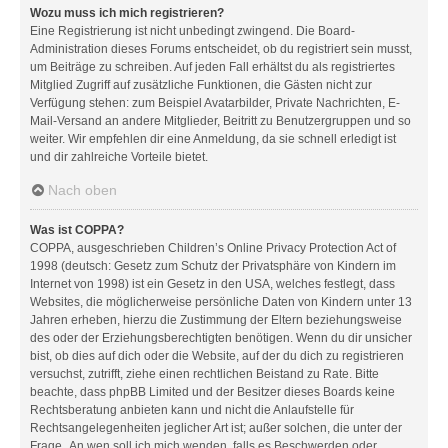
Wozu muss ich mich registrieren?
Eine Registrierung ist nicht unbedingt zwingend. Die Board-
Administration dieses Forums entscheidet, ob du registriert sein musst,
um Beiträge zu schreiben. Auf jeden Fall erhältst du als registriertes
Mitglied Zugriff auf zusätzliche Funktionen, die Gästen nicht zur
Verfügung stehen: zum Beispiel Avatarbilder, Private Nachrichten, E-
Mail-Versand an andere Mitglieder, Beitritt zu Benutzergruppen und so
weiter. Wir empfehlen dir eine Anmeldung, da sie schnell erledigt ist
und dir zahlreiche Vorteile bietet.
Nach oben
Was ist COPPA?
COPPA, ausgeschrieben Children’s Online Privacy Protection Act of
1998 (deutsch: Gesetz zum Schutz der Privatsphäre von Kindern im
Internet von 1998) ist ein Gesetz in den USA, welches festlegt, dass
Websites, die möglicherweise persönliche Daten von Kindern unter 13
Jahren erheben, hierzu die Zustimmung der Eltern beziehungsweise
des oder der Erziehungsberechtigten benötigen. Wenn du dir unsicher
bist, ob dies auf dich oder die Website, auf der du dich zu registrieren
versuchst, zutrifft, ziehe einen rechtlichen Beistand zu Rate. Bitte
beachte, dass phpBB Limited und der Besitzer dieses Boards keine
Rechtsberatung anbieten kann und nicht die Anlaufstelle für
Rechtsangelegenheiten jeglicher Art ist; außer solchen, die unter der
Frage „An wen soll ich mich wenden, falls es Beschwerden oder