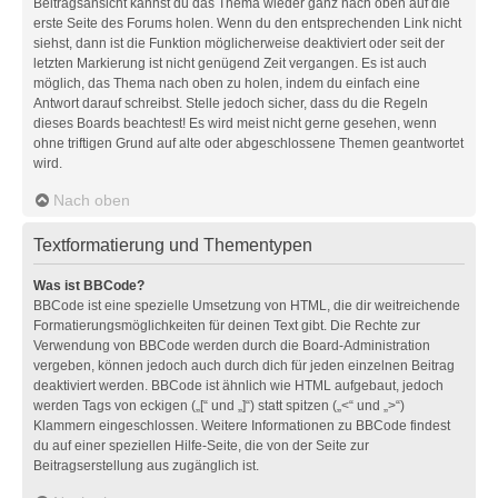
Beitragsansicht kannst du das Thema wieder ganz nach oben auf die
erste Seite des Forums holen. Wenn du den entsprechenden Link nicht
siehst, dann ist die Funktion möglicherweise deaktiviert oder seit der
letzten Markierung ist nicht genügend Zeit vergangen. Es ist auch
möglich, das Thema nach oben zu holen, indem du einfach eine
Antwort darauf schreibst. Stelle jedoch sicher, dass du die Regeln
dieses Boards beachtest! Es wird meist nicht gerne gesehen, wenn
ohne triftigen Grund auf alte oder abgeschlossene Themen geantwortet
wird.
Nach oben
Textformatierung und Thementypen
Was ist BBCode?
BBCode ist eine spezielle Umsetzung von HTML, die dir weitreichende
Formatierungsmöglichkeiten für deinen Text gibt. Die Rechte zur
Verwendung von BBCode werden durch die Board-Administration
vergeben, können jedoch auch durch dich für jeden einzelnen Beitrag
deaktiviert werden. BBCode ist ähnlich wie HTML aufgebaut, jedoch
werden Tags von eckigen („[“ und „]“) statt spitzen („<“ und „>“)
Klammern eingeschlossen. Weitere Informationen zu BBCode findest
du auf einer speziellen Hilfe-Seite, die von der Seite zur
Beitragserstellung aus zugänglich ist.