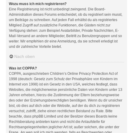
Wozu muss ich mich registrieren?
Eine Registrierung ist nicht unbedingt zwingend. Die Board-
Administration dieses Forums entscheidet, ob du registriert sein musst,
um Beiträge zu schreiben. Auf jeden Fall erhältst du als registriertes
Mitglied Zugriff auf zusätzliche Funktionen, die Gästen nicht zur
Verfügung stehen: zum Beispiel Avatarbilder, Private Nachrichten, E-
Mail-Versand an andere Mitglieder, Beitritt zu Benutzergruppen und so
weiter. Wir empfehlen dir eine Anmeldung, da sie schnell erledigt ist
und dir zahlreiche Vorteile bietet.
Nach oben
Was ist COPPA?
COPPA, ausgeschrieben Children’s Online Privacy Protection Act of
1998 (deutsch: Gesetz zum Schutz der Privatsphäre von Kindern im
Internet von 1998) ist ein Gesetz in den USA, welches festlegt, dass
Websites, die möglicherweise persönliche Daten von Kindern unter 13
Jahren erheben, hierzu die Zustimmung der Eltern beziehungsweise
des oder der Erziehungsberechtigten benötigen. Wenn du dir unsicher
bist, ob dies auf dich oder die Website, auf der du dich zu registrieren
versuchst, zutrifft, ziehe einen rechtlichen Beistand zu Rate. Bitte
beachte, dass phpBB Limited und der Besitzer dieses Boards keine
Rechtsberatung anbieten kann und nicht die Anlaufstelle für
Rechtsangelegenheiten jeglicher Art ist; außer solchen, die unter der
Frage „An wen soll ich mich wenden, falls es Beschwerden oder