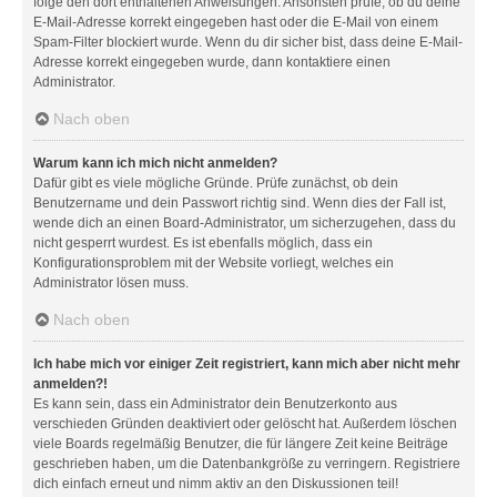
folge den dort enthaltenen Anweisungen. Ansonsten prüfe, ob du deine
E-Mail-Adresse korrekt eingegeben hast oder die E-Mail von einem
Spam-Filter blockiert wurde. Wenn du dir sicher bist, dass deine E-Mail-
Adresse korrekt eingegeben wurde, dann kontaktiere einen
Administrator.
Nach oben
Warum kann ich mich nicht anmelden?
Dafür gibt es viele mögliche Gründe. Prüfe zunächst, ob dein
Benutzername und dein Passwort richtig sind. Wenn dies der Fall ist,
wende dich an einen Board-Administrator, um sicherzugehen, dass du
nicht gesperrt wurdest. Es ist ebenfalls möglich, dass ein
Konfigurationsproblem mit der Website vorliegt, welches ein
Administrator lösen muss.
Nach oben
Ich habe mich vor einiger Zeit registriert, kann mich aber nicht mehr
anmelden?!
Es kann sein, dass ein Administrator dein Benutzerkonto aus
verschieden Gründen deaktiviert oder gelöscht hat. Außerdem löschen
viele Boards regelmäßig Benutzer, die für längere Zeit keine Beiträge
geschrieben haben, um die Datenbankgröße zu verringern. Registriere
dich einfach erneut und nimm aktiv an den Diskussionen teil!