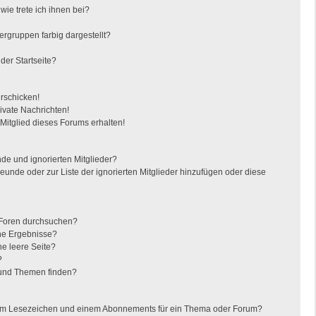
ie trete ich ihnen bei?
gruppen farbig dargestellt?
der Startseite?
erschicken!
vate Nachrichten!
itglied dieses Forums erhalten!
de und ignorierten Mitglieder?
reunde oder zur Liste der ignorierten Mitglieder hinzufügen oder diese
 Foren durchsuchen?
ine Ergebnisse?
e leere Seite?
?
 und Themen finden?
nem Lesezeichen und einem Abonnements für ein Thema oder Forum?