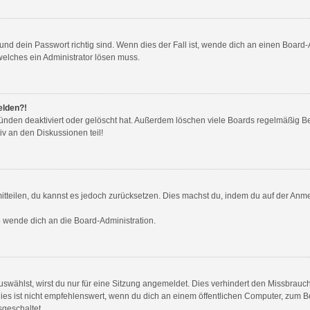
nd dein Passwort richtig sind. Wenn dies der Fall ist, wende dich an einen Board-A
welches ein Administrator lösen muss.
elden?!
ünden deaktiviert oder gelöscht hat. Außerdem löschen viele Boards regelmäßig Ben
v an den Diskussionen teil!
 mitteilen, du kannst es jedoch zurücksetzen. Dies machst du, indem du auf der Anm
so wende dich an die Board-Administration.
wählst, wirst du nur für eine Sitzung angemeldet. Dies verhindert den Missbrauc
ist nicht empfehlenswert, wenn du dich an einem öffentlichen Computer, zum Beis
sgeschaltet.