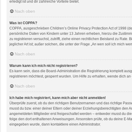
erledigt ist und dir zahlreiche Vorteile bietet.
Nach oben
Was ist COPPA?
COPPA, ausgeschrieben Children’s Online Privacy Protection Act of 1998 (de
persönliche Daten von Kindern unter 13 Jahren erheben, hierzu die Zustimmu
zu registrieren versuchst, zutrifft, ziehe einen rechtlichen Beistand zu Rat
jeglicher Art ist; außer solchen, die unter der Frage „An wen soll ich mich 
Nach oben
Warum kann ich mich nicht registrieren?
Es kann sein, dass die Board-Administration die Registrierung komplett au
registrieren möchtest, gesperrt wurden. Um Hilfe zu erhalten, wende dich an
Nach oben
Ich habe mich registriert, kann mich aber nicht anmelden!
Überprüfe zuerst, ob du den richtigen Benutzernamen und das richtige Pas
musst du bzw. einer deiner Eltern oder deiner Erziehungsberechtigten den An
angemeldeten Mitglieder erst freigeschaltet werden – entweder musst du dies s
folge den dort enthaltenen Anweisungen. Ansonsten prüfe, ob du deine E-Mai
eingegeben wurde, dann kontaktiere einen Administrator.