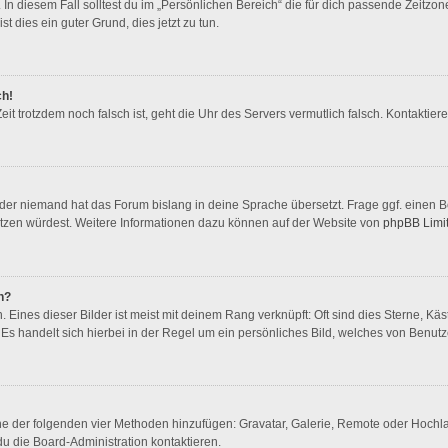
In diesem Fall solltest du im „Persönlichen Bereich“ die für dich passende Zeitzone 
st dies ein guter Grund, dies jetzt zu tun.
ch!
 Zeit trotzdem noch falsch ist, geht die Uhr des Servers vermutlich falsch. Kontakti
oder niemand hat das Forum bislang in deine Sprache übersetzt. Frage ggf. einen Bo
rsetzen würdest. Weitere Informationen dazu können auf der Website von
phpBB Limi
n?
Eines dieser Bilder ist meist mit deinem Rang verknüpft: Oft sind dies Sterne, Kä
Es handelt sich hierbei in der Regel um ein persönliches Bild, welches von Benutze
eine der folgenden vier Methoden hinzufügen: Gravatar, Galerie, Remote oder Hoch
u die Board-Administration kontaktieren.