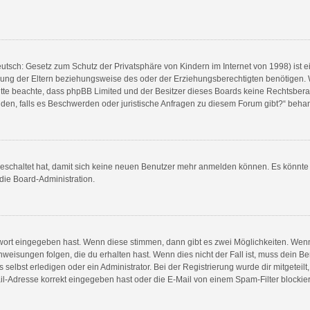
utsch: Gesetz zum Schutz der Privatsphäre von Kindern im Internet von 1998) ist e
ng der Eltern beziehungsweise des oder der Erziehungsberechtigten benötigen. Wen
e. Bitte beachte, dass phpBB Limited und der Besitzer dieses Boards keine Rechtsbe
wenden, falls es Beschwerden oder juristische Anfragen zu diesem Forum gibt?“ beha
sgeschaltet hat, damit sich keine neuen Benutzer mehr anmelden können. Es könnt
 die Board-Administration.
swort eingegeben hast. Wenn diese stimmen, dann gibt es zwei Möglichkeiten. We
weisungen folgen, die du erhalten hast. Wenn dies nicht der Fall ist, muss dein Be
elbst erledigen oder ein Administrator. Bei der Registrierung wurde dir mitgeteilt, 
l-Adresse korrekt eingegeben hast oder die E-Mail von einem Spam-Filter blockiert