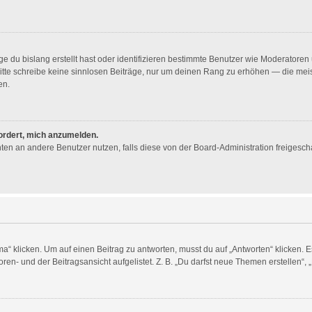
e du bislang erstellt hast oder identifizieren bestimmte Benutzer wie Moderator
. Bitte schreibe keine sinnlosen Beiträge, nur um deinen Rang zu erhöhen — die me
en.
fordert, mich anzumelden.
ichten an andere Benutzer nutzen, falls diese von der Board-Administration freig
licken. Um auf einen Beitrag zu antworten, musst du auf „Antworten“ klicken. Es k
en- und der Beitragsansicht aufgelistet. Z. B. „Du darfst neue Themen erstellen“, 