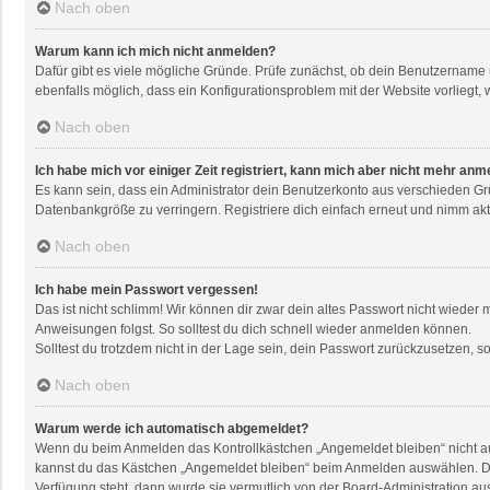
Nach oben
Warum kann ich mich nicht anmelden?
Dafür gibt es viele mögliche Gründe. Prüfe zunächst, ob dein Benutzername u
ebenfalls möglich, dass ein Konfigurationsproblem mit der Website vorliegt, 
Nach oben
Ich habe mich vor einiger Zeit registriert, kann mich aber nicht mehr anm
Es kann sein, dass ein Administrator dein Benutzerkonto aus verschieden Gr
Datenbankgröße zu verringern. Registriere dich einfach erneut und nimm akti
Nach oben
Ich habe mein Passwort vergessen!
Das ist nicht schlimm! Wir können dir zwar dein altes Passwort nicht wieder
Anweisungen folgst. So solltest du dich schnell wieder anmelden können.
Solltest du trotzdem nicht in der Lage sein, dein Passwort zurückzusetzen, 
Nach oben
Warum werde ich automatisch abgemeldet?
Wenn du beim Anmelden das Kontrollkästchen „Angemeldet bleiben“ nicht aus
kannst du das Kästchen „Angemeldet bleiben“ beim Anmelden auswählen. Dies 
Verfügung steht, dann wurde sie vermutlich von der Board-Administration au