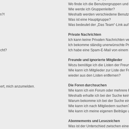
Wo finde ich die Benutzergruppen und w
Wie werde ich Gruppenleiter?
n?!
Weshalb werden verschiedene Benutzer
Was ist eine Hauptgruppe?
Was bedeutet der „Das Team“-Link auf 
Private Nachrichten
Ich kann keine Privaten Nachrichten v
Ich bekomme ständig unerwünschte Pri
ucht?
Ich habe eine Spam-E-Mail von einem M
Freunde und ignorierte Mitglieder
Wozu benötige ich die Listen der Freun
Wie kann ich Mitglieder zur Liste der F
wieder aus den Listen entfernen?
Die Foren durchsuchen
dert, mich anzumelden.
Wie kann ich ein Forum oder mehrere
Weshalb erhalte ich bei der Suche ke
Warum bekomme ich bei der Suche ein
Wie kann ich nach Mitgliedern suchen
Wie kann ich meine eigenen Beiträge
Abonnements und Lesezeichen
Was ist der Unterschied zwischen ei