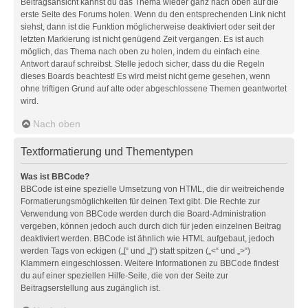
Beitragsansicht kannst du das Thema wieder ganz nach oben auf die
erste Seite des Forums holen. Wenn du den entsprechenden Link nicht
siehst, dann ist die Funktion möglicherweise deaktiviert oder seit der
letzten Markierung ist nicht genügend Zeit vergangen. Es ist auch
möglich, das Thema nach oben zu holen, indem du einfach eine
Antwort darauf schreibst. Stelle jedoch sicher, dass du die Regeln
dieses Boards beachtest! Es wird meist nicht gerne gesehen, wenn
ohne triftigen Grund auf alte oder abgeschlossene Themen geantwortet
wird.
Nach oben
Textformatierung und Thementypen
Was ist BBCode?
BBCode ist eine spezielle Umsetzung von HTML, die dir weitreichende
Formatierungsmöglichkeiten für deinen Text gibt. Die Rechte zur
Verwendung von BBCode werden durch die Board-Administration
vergeben, können jedoch auch durch dich für jeden einzelnen Beitrag
deaktiviert werden. BBCode ist ähnlich wie HTML aufgebaut, jedoch
werden Tags von eckigen („[“ und „]“) statt spitzen („<“ und „>“)
Klammern eingeschlossen. Weitere Informationen zu BBCode findest
du auf einer speziellen Hilfe-Seite, die von der Seite zur
Beitragserstellung aus zugänglich ist.