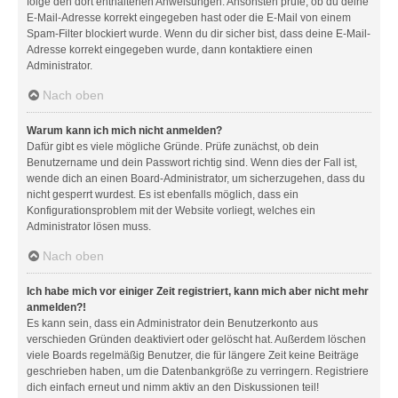
folge den dort enthaltenen Anweisungen. Ansonsten prüfe, ob du deine
E-Mail-Adresse korrekt eingegeben hast oder die E-Mail von einem
Spam-Filter blockiert wurde. Wenn du dir sicher bist, dass deine E-Mail-
Adresse korrekt eingegeben wurde, dann kontaktiere einen
Administrator.
Nach oben
Warum kann ich mich nicht anmelden?
Dafür gibt es viele mögliche Gründe. Prüfe zunächst, ob dein
Benutzername und dein Passwort richtig sind. Wenn dies der Fall ist,
wende dich an einen Board-Administrator, um sicherzugehen, dass du
nicht gesperrt wurdest. Es ist ebenfalls möglich, dass ein
Konfigurationsproblem mit der Website vorliegt, welches ein
Administrator lösen muss.
Nach oben
Ich habe mich vor einiger Zeit registriert, kann mich aber nicht mehr
anmelden?!
Es kann sein, dass ein Administrator dein Benutzerkonto aus
verschieden Gründen deaktiviert oder gelöscht hat. Außerdem löschen
viele Boards regelmäßig Benutzer, die für längere Zeit keine Beiträge
geschrieben haben, um die Datenbankgröße zu verringern. Registriere
dich einfach erneut und nimm aktiv an den Diskussionen teil!