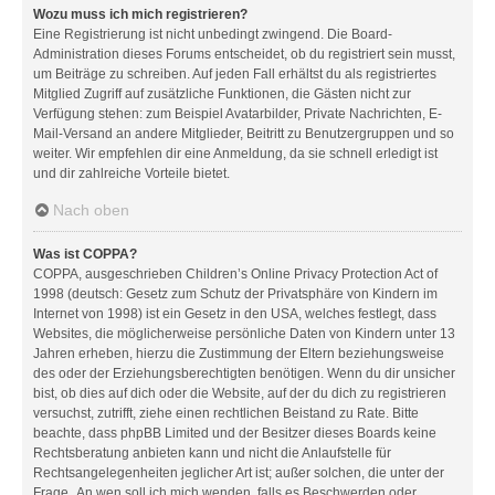
Wozu muss ich mich registrieren?
Eine Registrierung ist nicht unbedingt zwingend. Die Board-
Administration dieses Forums entscheidet, ob du registriert sein musst,
um Beiträge zu schreiben. Auf jeden Fall erhältst du als registriertes
Mitglied Zugriff auf zusätzliche Funktionen, die Gästen nicht zur
Verfügung stehen: zum Beispiel Avatarbilder, Private Nachrichten, E-
Mail-Versand an andere Mitglieder, Beitritt zu Benutzergruppen und so
weiter. Wir empfehlen dir eine Anmeldung, da sie schnell erledigt ist
und dir zahlreiche Vorteile bietet.
Nach oben
Was ist COPPA?
COPPA, ausgeschrieben Children’s Online Privacy Protection Act of
1998 (deutsch: Gesetz zum Schutz der Privatsphäre von Kindern im
Internet von 1998) ist ein Gesetz in den USA, welches festlegt, dass
Websites, die möglicherweise persönliche Daten von Kindern unter 13
Jahren erheben, hierzu die Zustimmung der Eltern beziehungsweise
des oder der Erziehungsberechtigten benötigen. Wenn du dir unsicher
bist, ob dies auf dich oder die Website, auf der du dich zu registrieren
versuchst, zutrifft, ziehe einen rechtlichen Beistand zu Rate. Bitte
beachte, dass phpBB Limited und der Besitzer dieses Boards keine
Rechtsberatung anbieten kann und nicht die Anlaufstelle für
Rechtsangelegenheiten jeglicher Art ist; außer solchen, die unter der
Frage „An wen soll ich mich wenden, falls es Beschwerden oder