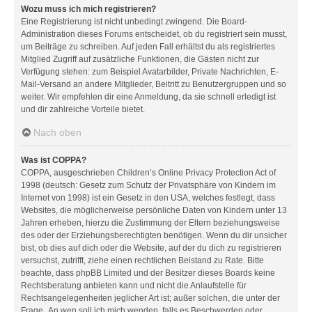
Wozu muss ich mich registrieren?
Eine Registrierung ist nicht unbedingt zwingend. Die Board-
Administration dieses Forums entscheidet, ob du registriert sein musst,
um Beiträge zu schreiben. Auf jeden Fall erhältst du als registriertes
Mitglied Zugriff auf zusätzliche Funktionen, die Gästen nicht zur
Verfügung stehen: zum Beispiel Avatarbilder, Private Nachrichten, E-
Mail-Versand an andere Mitglieder, Beitritt zu Benutzergruppen und so
weiter. Wir empfehlen dir eine Anmeldung, da sie schnell erledigt ist
und dir zahlreiche Vorteile bietet.
Nach oben
Was ist COPPA?
COPPA, ausgeschrieben Children’s Online Privacy Protection Act of
1998 (deutsch: Gesetz zum Schutz der Privatsphäre von Kindern im
Internet von 1998) ist ein Gesetz in den USA, welches festlegt, dass
Websites, die möglicherweise persönliche Daten von Kindern unter 13
Jahren erheben, hierzu die Zustimmung der Eltern beziehungsweise
des oder der Erziehungsberechtigten benötigen. Wenn du dir unsicher
bist, ob dies auf dich oder die Website, auf der du dich zu registrieren
versuchst, zutrifft, ziehe einen rechtlichen Beistand zu Rate. Bitte
beachte, dass phpBB Limited und der Besitzer dieses Boards keine
Rechtsberatung anbieten kann und nicht die Anlaufstelle für
Rechtsangelegenheiten jeglicher Art ist; außer solchen, die unter der
Frage „An wen soll ich mich wenden, falls es Beschwerden oder