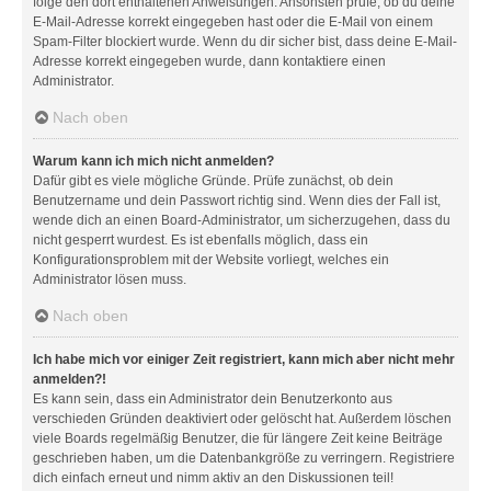
folge den dort enthaltenen Anweisungen. Ansonsten prüfe, ob du deine
E-Mail-Adresse korrekt eingegeben hast oder die E-Mail von einem
Spam-Filter blockiert wurde. Wenn du dir sicher bist, dass deine E-Mail-
Adresse korrekt eingegeben wurde, dann kontaktiere einen
Administrator.
Nach oben
Warum kann ich mich nicht anmelden?
Dafür gibt es viele mögliche Gründe. Prüfe zunächst, ob dein
Benutzername und dein Passwort richtig sind. Wenn dies der Fall ist,
wende dich an einen Board-Administrator, um sicherzugehen, dass du
nicht gesperrt wurdest. Es ist ebenfalls möglich, dass ein
Konfigurationsproblem mit der Website vorliegt, welches ein
Administrator lösen muss.
Nach oben
Ich habe mich vor einiger Zeit registriert, kann mich aber nicht mehr
anmelden?!
Es kann sein, dass ein Administrator dein Benutzerkonto aus
verschieden Gründen deaktiviert oder gelöscht hat. Außerdem löschen
viele Boards regelmäßig Benutzer, die für längere Zeit keine Beiträge
geschrieben haben, um die Datenbankgröße zu verringern. Registriere
dich einfach erneut und nimm aktiv an den Diskussionen teil!