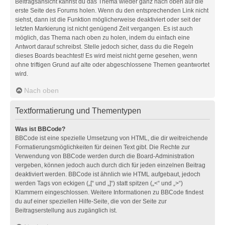
Beitragsansicht kannst du das Thema wieder ganz nach oben auf die
erste Seite des Forums holen. Wenn du den entsprechenden Link nicht
siehst, dann ist die Funktion möglicherweise deaktiviert oder seit der
letzten Markierung ist nicht genügend Zeit vergangen. Es ist auch
möglich, das Thema nach oben zu holen, indem du einfach eine
Antwort darauf schreibst. Stelle jedoch sicher, dass du die Regeln
dieses Boards beachtest! Es wird meist nicht gerne gesehen, wenn
ohne triftigen Grund auf alte oder abgeschlossene Themen geantwortet
wird.
Nach oben
Textformatierung und Thementypen
Was ist BBCode?
BBCode ist eine spezielle Umsetzung von HTML, die dir weitreichende
Formatierungsmöglichkeiten für deinen Text gibt. Die Rechte zur
Verwendung von BBCode werden durch die Board-Administration
vergeben, können jedoch auch durch dich für jeden einzelnen Beitrag
deaktiviert werden. BBCode ist ähnlich wie HTML aufgebaut, jedoch
werden Tags von eckigen („[“ und „]“) statt spitzen („<“ und „>“)
Klammern eingeschlossen. Weitere Informationen zu BBCode findest
du auf einer speziellen Hilfe-Seite, die von der Seite zur
Beitragserstellung aus zugänglich ist.