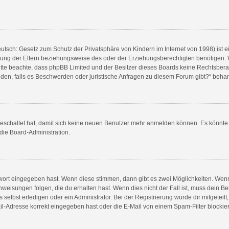
utsch: Gesetz zum Schutz der Privatsphäre von Kindern im Internet von 1998) ist e
ng der Eltern beziehungsweise des oder der Erziehungsberechtigten benötigen. Wen
e. Bitte beachte, dass phpBB Limited und der Besitzer dieses Boards keine Rechtsbe
wenden, falls es Beschwerden oder juristische Anfragen zu diesem Forum gibt?“ beha
sgeschaltet hat, damit sich keine neuen Benutzer mehr anmelden können. Es könnt
 die Board-Administration.
swort eingegeben hast. Wenn diese stimmen, dann gibt es zwei Möglichkeiten. We
weisungen folgen, die du erhalten hast. Wenn dies nicht der Fall ist, muss dein Be
elbst erledigen oder ein Administrator. Bei der Registrierung wurde dir mitgeteilt, 
l-Adresse korrekt eingegeben hast oder die E-Mail von einem Spam-Filter blockiert