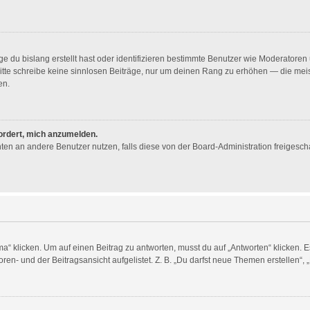
e du bislang erstellt hast oder identifizieren bestimmte Benutzer wie Moderator
. Bitte schreibe keine sinnlosen Beiträge, nur um deinen Rang zu erhöhen — die me
en.
fordert, mich anzumelden.
ichten an andere Benutzer nutzen, falls diese von der Board-Administration freig
licken. Um auf einen Beitrag zu antworten, musst du auf „Antworten“ klicken. Es k
en- und der Beitragsansicht aufgelistet. Z. B. „Du darfst neue Themen erstellen“, 