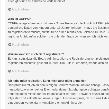
erledigt ist und dir zahlreiche Vorteile bietet.
Nach oben
Was ist COPPA?
COPPA, ausgeschrieben Children’s Online Privacy Protection Act of 1998 (de
persönliche Daten von Kindern unter 13 Jahren erheben, hierzu die Zustimmu
zu registrieren versuchst, zutrifft, ziehe einen rechtlichen Beistand zu Rat
jeglicher Art ist; außer solchen, die unter der Frage „An wen soll ich mich 
Nach oben
Warum kann ich mich nicht registrieren?
Es kann sein, dass die Board-Administration die Registrierung komplett au
registrieren möchtest, gesperrt wurden. Um Hilfe zu erhalten, wende dich an
Nach oben
Ich habe mich registriert, kann mich aber nicht anmelden!
Überprüfe zuerst, ob du den richtigen Benutzernamen und das richtige Pas
musst du bzw. einer deiner Eltern oder deiner Erziehungsberechtigten den An
angemeldeten Mitglieder erst freigeschaltet werden – entweder musst du dies s
folge den dort enthaltenen Anweisungen. Ansonsten prüfe, ob du deine E-Mai
eingegeben wurde, dann kontaktiere einen Administrator.