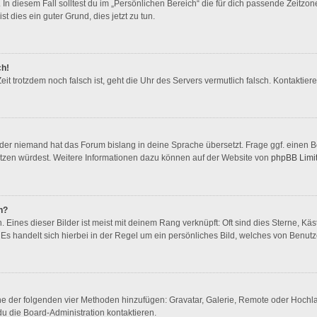
In diesem Fall solltest du im „Persönlichen Bereich“ die für dich passende Zeitzone 
st dies ein guter Grund, dies jetzt zu tun.
ch!
 Zeit trotzdem noch falsch ist, geht die Uhr des Servers vermutlich falsch. Kontakti
oder niemand hat das Forum bislang in deine Sprache übersetzt. Frage ggf. einen Bo
rsetzen würdest. Weitere Informationen dazu können auf der Website von
phpBB Limi
n?
Eines dieser Bilder ist meist mit deinem Rang verknüpft: Oft sind dies Sterne, Kä
Es handelt sich hierbei in der Regel um ein persönliches Bild, welches von Benutze
eine der folgenden vier Methoden hinzufügen: Gravatar, Galerie, Remote oder Hoch
u die Board-Administration kontaktieren.