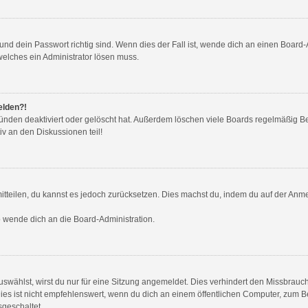
nd dein Passwort richtig sind. Wenn dies der Fall ist, wende dich an einen Board-A
welches ein Administrator lösen muss.
elden?!
ünden deaktiviert oder gelöscht hat. Außerdem löschen viele Boards regelmäßig Ben
v an den Diskussionen teil!
 mitteilen, du kannst es jedoch zurücksetzen. Dies machst du, indem du auf der Anm
so wende dich an die Board-Administration.
wählst, wirst du nur für eine Sitzung angemeldet. Dies verhindert den Missbrauc
ist nicht empfehlenswert, wenn du dich an einem öffentlichen Computer, zum Beis
sgeschaltet.