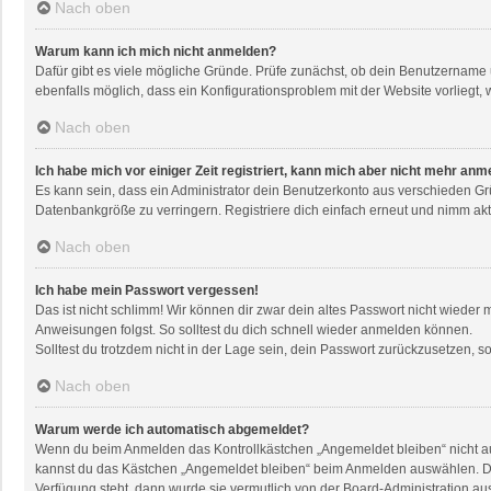
Nach oben
Warum kann ich mich nicht anmelden?
Dafür gibt es viele mögliche Gründe. Prüfe zunächst, ob dein Benutzername u
ebenfalls möglich, dass ein Konfigurationsproblem mit der Website vorliegt, 
Nach oben
Ich habe mich vor einiger Zeit registriert, kann mich aber nicht mehr anm
Es kann sein, dass ein Administrator dein Benutzerkonto aus verschieden Gr
Datenbankgröße zu verringern. Registriere dich einfach erneut und nimm akti
Nach oben
Ich habe mein Passwort vergessen!
Das ist nicht schlimm! Wir können dir zwar dein altes Passwort nicht wieder
Anweisungen folgst. So solltest du dich schnell wieder anmelden können.
Solltest du trotzdem nicht in der Lage sein, dein Passwort zurückzusetzen, 
Nach oben
Warum werde ich automatisch abgemeldet?
Wenn du beim Anmelden das Kontrollkästchen „Angemeldet bleiben“ nicht aus
kannst du das Kästchen „Angemeldet bleiben“ beim Anmelden auswählen. Dies 
Verfügung steht, dann wurde sie vermutlich von der Board-Administration au