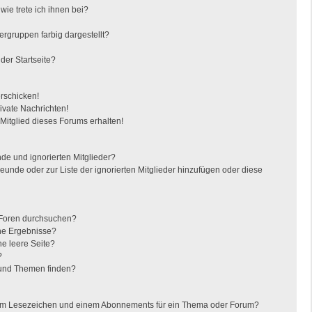
ie trete ich ihnen bei?
gruppen farbig dargestellt?
der Startseite?
erschicken!
vate Nachrichten!
itglied dieses Forums erhalten!
de und ignorierten Mitglieder?
reunde oder zur Liste der ignorierten Mitglieder hinzufügen oder diese
 Foren durchsuchen?
ine Ergebnisse?
e leere Seite?
?
 und Themen finden?
nem Lesezeichen und einem Abonnements für ein Thema oder Forum?