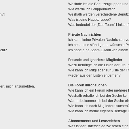
Wo finde ich die Benutzergruppen und w
Wie werde ich Gruppenleiter?
n?!
Weshalb werden verschiedene Benutzer
Was ist eine Hauptgruppe?
Was bedeutet der „Das Team“-Link auf 
Private Nachrichten
Ich kann keine Privaten Nachrichten v
Ich bekomme ständig unerwünschte Pri
ucht?
Ich habe eine Spam-E-Mail von einem M
Freunde und ignorierte Mitglieder
Wozu benötige ich die Listen der Freun
Wie kann ich Mitglieder zur Liste der F
wieder aus den Listen entfernen?
Die Foren durchsuchen
dert, mich anzumelden.
Wie kann ich ein Forum oder mehrere
Weshalb erhalte ich bei der Suche ke
Warum bekomme ich bei der Suche ein
Wie kann ich nach Mitgliedern suchen
Wie kann ich meine eigenen Beiträge
Abonnements und Lesezeichen
Was ist der Unterschied zwischen ei