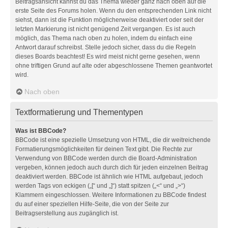
Beitragsansicht kannst du das Thema wieder ganz nach oben auf die
erste Seite des Forums holen. Wenn du den entsprechenden Link nicht
siehst, dann ist die Funktion möglicherweise deaktiviert oder seit der
letzten Markierung ist nicht genügend Zeit vergangen. Es ist auch
möglich, das Thema nach oben zu holen, indem du einfach eine
Antwort darauf schreibst. Stelle jedoch sicher, dass du die Regeln
dieses Boards beachtest! Es wird meist nicht gerne gesehen, wenn
ohne triftigen Grund auf alte oder abgeschlossene Themen geantwortet
wird.
Nach oben
Textformatierung und Thementypen
Was ist BBCode?
BBCode ist eine spezielle Umsetzung von HTML, die dir weitreichende
Formatierungsmöglichkeiten für deinen Text gibt. Die Rechte zur
Verwendung von BBCode werden durch die Board-Administration
vergeben, können jedoch auch durch dich für jeden einzelnen Beitrag
deaktiviert werden. BBCode ist ähnlich wie HTML aufgebaut, jedoch
werden Tags von eckigen („[“ und „]“) statt spitzen („<“ und „>“)
Klammern eingeschlossen. Weitere Informationen zu BBCode findest
du auf einer speziellen Hilfe-Seite, die von der Seite zur
Beitragserstellung aus zugänglich ist.