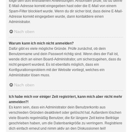
folge den dort enthaltenen Anweisungen. Ansonsten prüfe, ob du deine
E-Mail-Adresse korrekt eingegeben hast oder die E-Mail von einem
Spam-Filter blockiert wurde. Wenn du dir sicher bist, dass deine E-Mail-
Adresse korrekt eingegeben wurde, dann kontaktiere einen
Administrator.
Nach oben
Warum kann ich mich nicht anmelden?
Dafür gibt es viele mögliche Gründe. Prüfe zunächst, ob dein
Benutzername und dein Passwort richtig sind. Wenn dies der Fall ist,
wende dich an einen Board-Administrator, um sicherzugehen, dass du
nicht gesperrt wurdest. Es ist ebenfalls möglich, dass ein
Konfigurationsproblem mit der Website vorliegt, welches ein
Administrator lösen muss.
Nach oben
Ich habe mich vor einiger Zeit registriert, kann mich aber nicht mehr
anmelden?!
Es kann sein, dass ein Administrator dein Benutzerkonto aus
verschieden Gründen deaktiviert oder gelöscht hat. Außerdem löschen
viele Boards regelmäßig Benutzer, die für längere Zeit keine Beiträge
geschrieben haben, um die Datenbankgröße zu verringern. Registriere
dich einfach erneut und nimm aktiv an den Diskussionen teil!