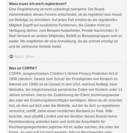
Wozu muss ich mich registrieren?
Eine Registrierung ist nicht unbedingt zwingend. Die Board-
Administration dieses Forums entscheidet, ob du registriert sein musst,
um Beiträge zu schreiben. Auf jeden Fall erhältst du als registriertes
Mitglied Zugriff auf zusätzliche Funktionen, die Gästen nicht zur
Verfügung stehen: zum Beispiel Avatarbilder, Private Nachrichten, E-
Mail-Versand an andere Mitglieder, Beitritt zu Benutzergruppen und so
weiter. Wir empfehlen dir eine Anmeldung, da sie schnell erledigt ist
und dir zahlreiche Vorteile bietet.
Nach oben
Was ist COPPA?
COPPA, ausgeschrieben Children’s Online Privacy Protection Act of
1998 (deutsch: Gesetz zum Schutz der Privatsphäre von Kindern im
Internet von 1998) ist ein Gesetz in den USA, welches festlegt, dass
Websites, die möglicherweise persönliche Daten von Kindern unter 13
Jahren erheben, hierzu die Zustimmung der Eltern beziehungsweise
des oder der Erziehungsberechtigten benötigen. Wenn du dir unsicher
bist, ob dies auf dich oder die Website, auf der du dich zu registrieren
versuchst, zutrifft, ziehe einen rechtlichen Beistand zu Rate. Bitte
beachte, dass phpBB Limited und der Besitzer dieses Boards keine
Rechtsberatung anbieten kann und nicht die Anlaufstelle für
Rechtsangelegenheiten jeglicher Art ist; außer solchen, die unter der
Frage „An wen soll ich mich wenden, falls es Beschwerden oder