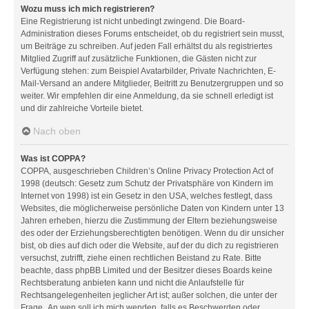
Wozu muss ich mich registrieren?
Eine Registrierung ist nicht unbedingt zwingend. Die Board-
Administration dieses Forums entscheidet, ob du registriert sein musst,
um Beiträge zu schreiben. Auf jeden Fall erhältst du als registriertes
Mitglied Zugriff auf zusätzliche Funktionen, die Gästen nicht zur
Verfügung stehen: zum Beispiel Avatarbilder, Private Nachrichten, E-
Mail-Versand an andere Mitglieder, Beitritt zu Benutzergruppen und so
weiter. Wir empfehlen dir eine Anmeldung, da sie schnell erledigt ist
und dir zahlreiche Vorteile bietet.
Nach oben
Was ist COPPA?
COPPA, ausgeschrieben Children’s Online Privacy Protection Act of
1998 (deutsch: Gesetz zum Schutz der Privatsphäre von Kindern im
Internet von 1998) ist ein Gesetz in den USA, welches festlegt, dass
Websites, die möglicherweise persönliche Daten von Kindern unter 13
Jahren erheben, hierzu die Zustimmung der Eltern beziehungsweise
des oder der Erziehungsberechtigten benötigen. Wenn du dir unsicher
bist, ob dies auf dich oder die Website, auf der du dich zu registrieren
versuchst, zutrifft, ziehe einen rechtlichen Beistand zu Rate. Bitte
beachte, dass phpBB Limited und der Besitzer dieses Boards keine
Rechtsberatung anbieten kann und nicht die Anlaufstelle für
Rechtsangelegenheiten jeglicher Art ist; außer solchen, die unter der
Frage „An wen soll ich mich wenden, falls es Beschwerden oder