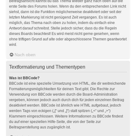
Beitragsansicht kannst du das Thema wieder ganz nach oben auf die
erste Seite des Forums holen. Wenn du den entsprechenden Link nicht
siehst, dann ist die Funktion möglicherweise deaktiviert oder seit der
letzten Markierung ist nicht genügend Zeit vergangen. Es ist auch
möglich, das Thema nach oben zu holen, indem du einfach eine
Antwort darauf schreibst. Stelle jedoch sicher, dass du die Regeln
dieses Boards beachtest! Es wird meist nicht gerne gesehen, wenn
ohne triftigen Grund auf alte oder abgeschlossene Themen geantwortet
wird.
Nach oben
Textformatierung und Thementypen
Was ist BBCode?
BBCode ist eine spezielle Umsetzung von HTML, die dir weitreichende
Formatierungsmöglichkeiten für deinen Text gibt. Die Rechte zur
Verwendung von BBCode werden durch die Board-Administration
vergeben, können jedoch auch durch dich für jeden einzelnen Beitrag
deaktiviert werden. BBCode ist ähnlich wie HTML aufgebaut, jedoch
werden Tags von eckigen („[“ und „]“) statt spitzen („<“ und „>“)
Klammern eingeschlossen. Weitere Informationen zu BBCode findest
du auf einer speziellen Hilfe-Seite, die von der Seite zur
Beitragserstellung aus zugänglich ist.