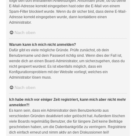
folge den dort enthaltenen Anweisungen. Ansonsten prüfe, ob du deine
E-Mail-Adresse korrekt eingegeben hast oder die E-Mail von einem
Spam-Filter blockiert wurde. Wenn du dir sicher bist, dass deine E-Mail-
Adresse korrekt eingegeben wurde, dann kontaktiere einen
Administrator.
Nach oben
Warum kann ich mich nicht anmelden?
Dafür gibt es viele mögliche Gründe. Prüfe zunächst, ob dein
Benutzername und dein Passwort richtig sind. Wenn dies der Fall ist,
wende dich an einen Board-Administrator, um sicherzugehen, dass du
nicht gesperrt wurdest. Es ist ebenfalls möglich, dass ein
Konfigurationsproblem mit der Website vorliegt, welches ein
Administrator lösen muss.
Nach oben
Ich habe mich vor einiger Zeit registriert, kann mich aber nicht mehr
anmelden?!
Es kann sein, dass ein Administrator dein Benutzerkonto aus
verschieden Gründen deaktiviert oder gelöscht hat. Außerdem löschen
viele Boards regelmäßig Benutzer, die für längere Zeit keine Beiträge
geschrieben haben, um die Datenbankgröße zu verringern. Registriere
dich einfach erneut und nimm aktiv an den Diskussionen teil!