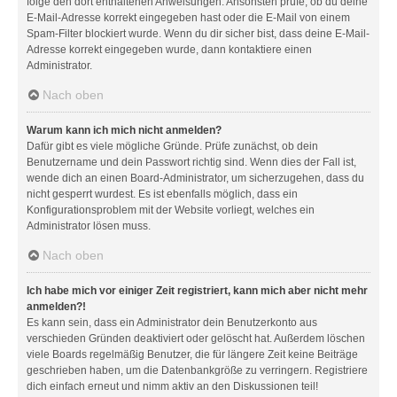
folge den dort enthaltenen Anweisungen. Ansonsten prüfe, ob du deine
E-Mail-Adresse korrekt eingegeben hast oder die E-Mail von einem
Spam-Filter blockiert wurde. Wenn du dir sicher bist, dass deine E-Mail-
Adresse korrekt eingegeben wurde, dann kontaktiere einen
Administrator.
Nach oben
Warum kann ich mich nicht anmelden?
Dafür gibt es viele mögliche Gründe. Prüfe zunächst, ob dein
Benutzername und dein Passwort richtig sind. Wenn dies der Fall ist,
wende dich an einen Board-Administrator, um sicherzugehen, dass du
nicht gesperrt wurdest. Es ist ebenfalls möglich, dass ein
Konfigurationsproblem mit der Website vorliegt, welches ein
Administrator lösen muss.
Nach oben
Ich habe mich vor einiger Zeit registriert, kann mich aber nicht mehr
anmelden?!
Es kann sein, dass ein Administrator dein Benutzerkonto aus
verschieden Gründen deaktiviert oder gelöscht hat. Außerdem löschen
viele Boards regelmäßig Benutzer, die für längere Zeit keine Beiträge
geschrieben haben, um die Datenbankgröße zu verringern. Registriere
dich einfach erneut und nimm aktiv an den Diskussionen teil!