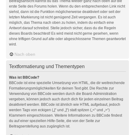
Beitragsansicht kannst du das Thema wieder ganz nach oben auf die
erste Seite des Forums holen. Wenn du den entsprechenden Link nicht
siehst, dann ist die Funktion möglicherweise deaktiviert oder seit der
letzten Markierung ist nicht genügend Zeit vergangen. Es ist auch
möglich, das Thema nach oben zu holen, indem du einfach eine
Antwort darauf schreibst. Stelle jedoch sicher, dass du die Regeln
dieses Boards beachtest! Es wird meist nicht gerne gesehen, wenn
ohne triftigen Grund auf alte oder abgeschlossene Themen geantwortet
wird.
Nach oben
Textformatierung und Thementypen
Was ist BBCode?
BBCode ist eine spezielle Umsetzung von HTML, die dir weitreichende
Formatierungsmöglichkeiten für deinen Text gibt. Die Rechte zur
Verwendung von BBCode werden durch die Board-Administration
vergeben, können jedoch auch durch dich für jeden einzelnen Beitrag
deaktiviert werden. BBCode ist ähnlich wie HTML aufgebaut, jedoch
werden Tags von eckigen („[“ und „]“) statt spitzen („<“ und „>“)
Klammern eingeschlossen. Weitere Informationen zu BBCode findest
du auf einer speziellen Hilfe-Seite, die von der Seite zur
Beitragserstellung aus zugänglich ist.