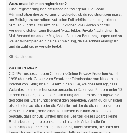
Wozu muss ich mich registrieren?
Eine Registrierung ist nicht unbedingt zwingend. Die Board-
Administration dieses Forums entscheidet, ob du registriert sein musst,
um Beiträge zu schreiben. Auf jeden Fall erhältst du als registriertes
Mitglied Zugriff auf zusätzliche Funktionen, die Gästen nicht zur
Verfügung stehen: zum Beispiel Avatarbilder, Private Nachrichten, E-
Mail-Versand an andere Mitglieder, Beitritt zu Benutzergruppen und so
weiter. Wir empfehlen dir eine Anmeldung, da sie schnell erledigt ist
und dir zahlreiche Vorteile bietet.
Nach oben
Was ist COPPA?
COPPA, ausgeschrieben Children’s Online Privacy Protection Act of
1998 (deutsch: Gesetz zum Schutz der Privatsphäre von Kindern im
Internet von 1998) ist ein Gesetz in den USA, welches festlegt, dass
Websites, die möglicherweise persönliche Daten von Kindern unter 13
Jahren erheben, hierzu die Zustimmung der Eltern beziehungsweise
des oder der Erziehungsberechtigten benötigen. Wenn du dir unsicher
bist, ob dies auf dich oder die Website, auf der du dich zu registrieren
versuchst, zutrifft, ziehe einen rechtlichen Beistand zu Rate. Bitte
beachte, dass phpBB Limited und der Besitzer dieses Boards keine
Rechtsberatung anbieten kann und nicht die Anlaufstelle für
Rechtsangelegenheiten jeglicher Art ist; außer solchen, die unter der
Frage „An wen soll ich mich wenden, falls es Beschwerden oder