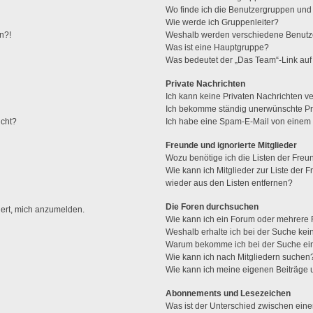
Wo finde ich die Benutzergruppen und w
Wie werde ich Gruppenleiter?
n?!
Weshalb werden verschiedene Benutzer
Was ist eine Hauptgruppe?
Was bedeutet der „Das Team“-Link auf 
Private Nachrichten
Ich kann keine Privaten Nachrichten v
Ich bekomme ständig unerwünschte Pri
ucht?
Ich habe eine Spam-E-Mail von einem M
Freunde und ignorierte Mitglieder
Wozu benötige ich die Listen der Freun
Wie kann ich Mitglieder zur Liste der F
wieder aus den Listen entfernen?
Die Foren durchsuchen
dert, mich anzumelden.
Wie kann ich ein Forum oder mehrere
Weshalb erhalte ich bei der Suche ke
Warum bekomme ich bei der Suche ein
Wie kann ich nach Mitgliedern suchen
Wie kann ich meine eigenen Beiträge
Abonnements und Lesezeichen
Was ist der Unterschied zwischen ei