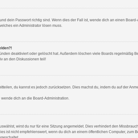
nd dein Passwort richtig sind. Wenn dies der Fall ist, wende dich an einen Board-A
welches ein Administrator lösen muss.
elden?!
ünden deaktiviert oder gelöscht hat. Außerdem löschen viele Boards regelmäßig Ben
v an den Diskussionen teil!
 mitteilen, du kannst es jedoch zurücksetzen. Dies machst du, indem du auf der Anm
so wende dich an die Board-Administration.
wählst, wirst du nur für eine Sitzung angemeldet. Dies verhindert den Missbrauc
ist nicht empfehlenswert, wenn du dich an einem öffentlichen Computer, zum Beis
sgeschaltet.