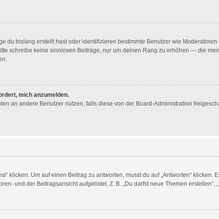
e du bislang erstellt hast oder identifizieren bestimmte Benutzer wie Moderator
. Bitte schreibe keine sinnlosen Beiträge, nur um deinen Rang zu erhöhen — die me
en.
fordert, mich anzumelden.
ichten an andere Benutzer nutzen, falls diese von der Board-Administration freig
licken. Um auf einen Beitrag zu antworten, musst du auf „Antworten“ klicken. Es k
en- und der Beitragsansicht aufgelistet. Z. B. „Du darfst neue Themen erstellen“, 