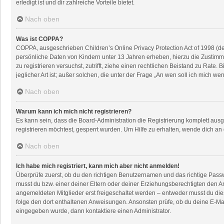
erledigt ist und dir zahlreiche Vorteile bietet.
Nach oben
Was ist COPPA?
COPPA, ausgeschrieben Children’s Online Privacy Protection Act of 1998 (de
persönliche Daten von Kindern unter 13 Jahren erheben, hierzu die Zustimmu
zu registrieren versuchst, zutrifft, ziehe einen rechtlichen Beistand zu Rat
jeglicher Art ist; außer solchen, die unter der Frage „An wen soll ich mich 
Nach oben
Warum kann ich mich nicht registrieren?
Es kann sein, dass die Board-Administration die Registrierung komplett au
registrieren möchtest, gesperrt wurden. Um Hilfe zu erhalten, wende dich an
Nach oben
Ich habe mich registriert, kann mich aber nicht anmelden!
Überprüfe zuerst, ob du den richtigen Benutzernamen und das richtige Pas
musst du bzw. einer deiner Eltern oder deiner Erziehungsberechtigten den An
angemeldeten Mitglieder erst freigeschaltet werden – entweder musst du dies s
folge den dort enthaltenen Anweisungen. Ansonsten prüfe, ob du deine E-Mai
eingegeben wurde, dann kontaktiere einen Administrator.