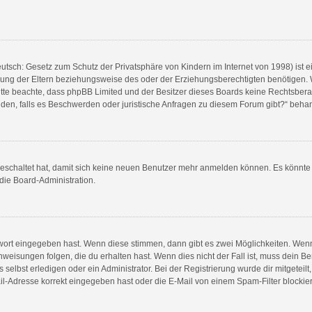
utsch: Gesetz zum Schutz der Privatsphäre von Kindern im Internet von 1998) ist e
ng der Eltern beziehungsweise des oder der Erziehungsberechtigten benötigen. Wen
e. Bitte beachte, dass phpBB Limited und der Besitzer dieses Boards keine Rechtsbe
wenden, falls es Beschwerden oder juristische Anfragen zu diesem Forum gibt?“ beha
sgeschaltet hat, damit sich keine neuen Benutzer mehr anmelden können. Es könnt
 die Board-Administration.
swort eingegeben hast. Wenn diese stimmen, dann gibt es zwei Möglichkeiten. We
weisungen folgen, die du erhalten hast. Wenn dies nicht der Fall ist, muss dein Be
elbst erledigen oder ein Administrator. Bei der Registrierung wurde dir mitgeteilt, 
l-Adresse korrekt eingegeben hast oder die E-Mail von einem Spam-Filter blockiert