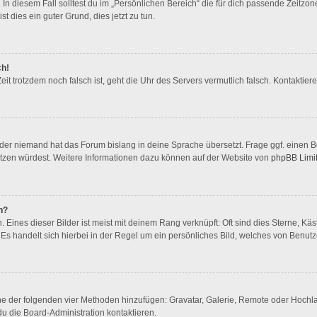
In diesem Fall solltest du im „Persönlichen Bereich“ die für dich passende Zeitzone 
st dies ein guter Grund, dies jetzt zu tun.
ch!
 Zeit trotzdem noch falsch ist, geht die Uhr des Servers vermutlich falsch. Kontakti
oder niemand hat das Forum bislang in deine Sprache übersetzt. Frage ggf. einen Bo
rsetzen würdest. Weitere Informationen dazu können auf der Website von
phpBB Limi
n?
Eines dieser Bilder ist meist mit deinem Rang verknüpft: Oft sind dies Sterne, Kä
Es handelt sich hierbei in der Regel um ein persönliches Bild, welches von Benutze
eine der folgenden vier Methoden hinzufügen: Gravatar, Galerie, Remote oder Hoch
u die Board-Administration kontaktieren.