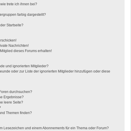
ie trete ich ihnen bei?
gruppen farbig dargestellt?
der Startseite?
erschicken!
vate Nachrichten!
itglied dieses Forums erhalten!
de und ignorierten Mitglieder?
reunde oder zur Liste der ignorierten Mitglieder hinzufügen oder diese
 Foren durchsuchen?
ine Ergebnisse?
e leere Seite?
?
 und Themen finden?
nem Lesezeichen und einem Abonnements für ein Thema oder Forum?