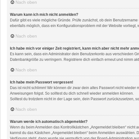
Nach oben
Warum kann ich mich nicht anmelden?
Dafür gibt es viele mögliche Gründe. Prüfe zunächst, ob dein Benutzername u
ebenfalls möglich, dass ein Konfigurationsproblem mit der Website vorliegt, 
Nach oben
Ich habe mich vor einiger Zeit registriert, kann mich aber nicht mehr anm
Es kann sein, dass ein Administrator dein Benutzerkonto aus verschieden Gr
Datenbankgröße zu verringern. Registriere dich einfach erneut und nimm akti
Nach oben
Ich habe mein Passwort vergessen!
Das ist nicht schlimm! Wir können dir zwar dein altes Passwort nicht wieder
Anweisungen folgst. So solltest du dich schnell wieder anmelden können.
Solltest du trotzdem nicht in der Lage sein, dein Passwort zurückzusetzen, 
Nach oben
Warum werde ich automatisch abgemeldet?
Wenn du beim Anmelden das Kontrollkästchen „Angemeldet bleiben“ nicht aus
kannst du das Kästchen „Angemeldet bleiben“ beim Anmelden auswählen. Dies 
Verfügung steht, dann wurde sie vermutlich von der Board-Administration au