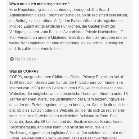
Wozu muss ich mich registrieren?
Eine Registrierung ist nicht unbedingt zwingend. Die Board-
Administration dieses Forums entscheidet, ob du registriert sein musst,
um Beiträge zu schreiben. Auf jeden Fall erhältst du als registriertes
Mitglied Zugriff auf zusätzliche Funktionen, die Gästen nicht zur
Verfügung stehen: zum Beispiel Avatarbilder, Private Nachrichten, E-
Mail-Versand an andere Mitglieder, Beitritt zu Benutzergruppen und so
weiter. Wir empfehlen dir eine Anmeldung, da sie schnell erledigt ist
und dir zahlreiche Vorteile bietet.
Nach oben
Was ist COPPA?
COPPA, ausgeschrieben Children’s Online Privacy Protection Act of
1998 (deutsch: Gesetz zum Schutz der Privatsphäre von Kindern im
Internet von 1998) ist ein Gesetz in den USA, welches festlegt, dass
Websites, die möglicherweise persönliche Daten von Kindern unter 13
Jahren erheben, hierzu die Zustimmung der Eltern beziehungsweise
des oder der Erziehungsberechtigten benötigen. Wenn du dir unsicher
bist, ob dies auf dich oder die Website, auf der du dich zu registrieren
versuchst, zutrifft, ziehe einen rechtlichen Beistand zu Rate. Bitte
beachte, dass phpBB Limited und der Besitzer dieses Boards keine
Rechtsberatung anbieten kann und nicht die Anlaufstelle für
Rechtsangelegenheiten jeglicher Art ist; außer solchen, die unter der
Frage „An wen soll ich mich wenden, falls es Beschwerden oder