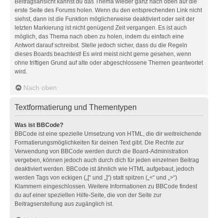
Beitragsansicht kannst du das Thema wieder ganz nach oben auf die
erste Seite des Forums holen. Wenn du den entsprechenden Link nicht
siehst, dann ist die Funktion möglicherweise deaktiviert oder seit der
letzten Markierung ist nicht genügend Zeit vergangen. Es ist auch
möglich, das Thema nach oben zu holen, indem du einfach eine
Antwort darauf schreibst. Stelle jedoch sicher, dass du die Regeln
dieses Boards beachtest! Es wird meist nicht gerne gesehen, wenn
ohne triftigen Grund auf alte oder abgeschlossene Themen geantwortet
wird.
Nach oben
Textformatierung und Thementypen
Was ist BBCode?
BBCode ist eine spezielle Umsetzung von HTML, die dir weitreichende
Formatierungsmöglichkeiten für deinen Text gibt. Die Rechte zur
Verwendung von BBCode werden durch die Board-Administration
vergeben, können jedoch auch durch dich für jeden einzelnen Beitrag
deaktiviert werden. BBCode ist ähnlich wie HTML aufgebaut, jedoch
werden Tags von eckigen („[“ und „]“) statt spitzen („<“ und „>“)
Klammern eingeschlossen. Weitere Informationen zu BBCode findest
du auf einer speziellen Hilfe-Seite, die von der Seite zur
Beitragserstellung aus zugänglich ist.