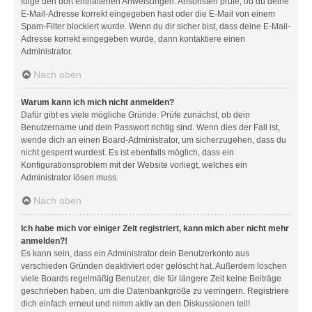
folge den dort enthaltenen Anweisungen. Ansonsten prüfe, ob du deine
E-Mail-Adresse korrekt eingegeben hast oder die E-Mail von einem
Spam-Filter blockiert wurde. Wenn du dir sicher bist, dass deine E-Mail-
Adresse korrekt eingegeben wurde, dann kontaktiere einen
Administrator.
Nach oben
Warum kann ich mich nicht anmelden?
Dafür gibt es viele mögliche Gründe. Prüfe zunächst, ob dein
Benutzername und dein Passwort richtig sind. Wenn dies der Fall ist,
wende dich an einen Board-Administrator, um sicherzugehen, dass du
nicht gesperrt wurdest. Es ist ebenfalls möglich, dass ein
Konfigurationsproblem mit der Website vorliegt, welches ein
Administrator lösen muss.
Nach oben
Ich habe mich vor einiger Zeit registriert, kann mich aber nicht mehr
anmelden?!
Es kann sein, dass ein Administrator dein Benutzerkonto aus
verschieden Gründen deaktiviert oder gelöscht hat. Außerdem löschen
viele Boards regelmäßig Benutzer, die für längere Zeit keine Beiträge
geschrieben haben, um die Datenbankgröße zu verringern. Registriere
dich einfach erneut und nimm aktiv an den Diskussionen teil!