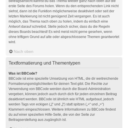
Beitragsansicht kannst du das Thema wieder ganz nach oben auf die
erste Seite des Forums holen. Wenn du den entsprechenden Link nicht
siehst, dann ist die Funktion möglicherweise deaktiviert oder seit der
letzten Markierung ist nicht genügend Zeit vergangen. Es ist auch
möglich, das Thema nach oben zu holen, indem du einfach eine
Antwort darauf schreibst. Stelle jedoch sicher, dass du die Regeln
dieses Boards beachtest! Es wird meist nicht gerne gesehen, wenn
ohne triftigen Grund auf alte oder abgeschlossene Themen geantwortet
wird.
Nach oben
Textformatierung und Thementypen
Was ist BBCode?
BBCode ist eine spezielle Umsetzung von HTML, die dir weitreichende
Formatierungsmöglichkeiten für deinen Text gibt. Die Rechte zur
Verwendung von BBCode werden durch die Board-Administration
vergeben, können jedoch auch durch dich für jeden einzelnen Beitrag
deaktiviert werden. BBCode ist ähnlich wie HTML aufgebaut, jedoch
werden Tags von eckigen („[“ und „]“) statt spitzen („<“ und „>“)
Klammern eingeschlossen. Weitere Informationen zu BBCode findest
du auf einer speziellen Hilfe-Seite, die von der Seite zur
Beitragserstellung aus zugänglich ist.