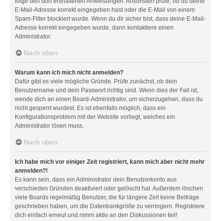
folge den dort enthaltenen Anweisungen. Ansonsten prüfe, ob du deine
E-Mail-Adresse korrekt eingegeben hast oder die E-Mail von einem
Spam-Filter blockiert wurde. Wenn du dir sicher bist, dass deine E-Mail-
Adresse korrekt eingegeben wurde, dann kontaktiere einen
Administrator.
Nach oben
Warum kann ich mich nicht anmelden?
Dafür gibt es viele mögliche Gründe. Prüfe zunächst, ob dein
Benutzername und dein Passwort richtig sind. Wenn dies der Fall ist,
wende dich an einen Board-Administrator, um sicherzugehen, dass du
nicht gesperrt wurdest. Es ist ebenfalls möglich, dass ein
Konfigurationsproblem mit der Website vorliegt, welches ein
Administrator lösen muss.
Nach oben
Ich habe mich vor einiger Zeit registriert, kann mich aber nicht mehr
anmelden?!
Es kann sein, dass ein Administrator dein Benutzerkonto aus
verschieden Gründen deaktiviert oder gelöscht hat. Außerdem löschen
viele Boards regelmäßig Benutzer, die für längere Zeit keine Beiträge
geschrieben haben, um die Datenbankgröße zu verringern. Registriere
dich einfach erneut und nimm aktiv an den Diskussionen teil!