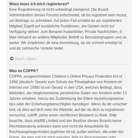
Wozu muss ich mich registrieren?
Eine Registrierung ist nicht unbedingt zwingend. Die Board-
Administration dieses Forums entscheidet, ob du registriert sein musst,
um Beiträge zu schreiben. Auf jeden Fall erhältst du als registriertes
Mitglied Zugriff auf zusätzliche Funktionen, die Gästen nicht zur
Verfügung stehen: zum Beispiel Avatarbilder, Private Nachrichten, E-
Mail-Versand an andere Mitglieder, Beitritt zu Benutzergruppen und so
weiter. Wir empfehlen dir eine Anmeldung, da sie schnell erledigt ist
und dir zahlreiche Vorteile bietet.
Nach oben
Was ist COPPA?
COPPA, ausgeschrieben Children’s Online Privacy Protection Act of
1998 (deutsch: Gesetz zum Schutz der Privatsphäre von Kindern im
Internet von 1998) ist ein Gesetz in den USA, welches festlegt, dass
Websites, die möglicherweise persönliche Daten von Kindern unter 13
Jahren erheben, hierzu die Zustimmung der Eltern beziehungsweise
des oder der Erziehungsberechtigten benötigen. Wenn du dir unsicher
bist, ob dies auf dich oder die Website, auf der du dich zu registrieren
versuchst, zutrifft, ziehe einen rechtlichen Beistand zu Rate. Bitte
beachte, dass phpBB Limited und der Besitzer dieses Boards keine
Rechtsberatung anbieten kann und nicht die Anlaufstelle für
Rechtsangelegenheiten jeglicher Art ist; außer solchen, die unter der
Frage „An wen soll ich mich wenden, falls es Beschwerden oder