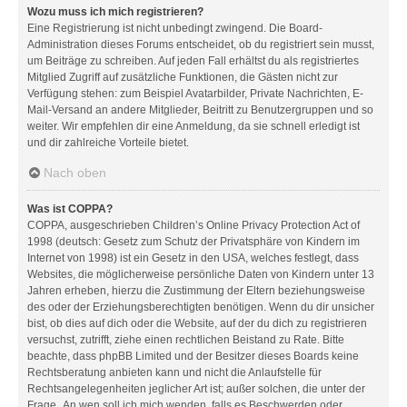
Wozu muss ich mich registrieren?
Eine Registrierung ist nicht unbedingt zwingend. Die Board-
Administration dieses Forums entscheidet, ob du registriert sein musst,
um Beiträge zu schreiben. Auf jeden Fall erhältst du als registriertes
Mitglied Zugriff auf zusätzliche Funktionen, die Gästen nicht zur
Verfügung stehen: zum Beispiel Avatarbilder, Private Nachrichten, E-
Mail-Versand an andere Mitglieder, Beitritt zu Benutzergruppen und so
weiter. Wir empfehlen dir eine Anmeldung, da sie schnell erledigt ist
und dir zahlreiche Vorteile bietet.
Nach oben
Was ist COPPA?
COPPA, ausgeschrieben Children’s Online Privacy Protection Act of
1998 (deutsch: Gesetz zum Schutz der Privatsphäre von Kindern im
Internet von 1998) ist ein Gesetz in den USA, welches festlegt, dass
Websites, die möglicherweise persönliche Daten von Kindern unter 13
Jahren erheben, hierzu die Zustimmung der Eltern beziehungsweise
des oder der Erziehungsberechtigten benötigen. Wenn du dir unsicher
bist, ob dies auf dich oder die Website, auf der du dich zu registrieren
versuchst, zutrifft, ziehe einen rechtlichen Beistand zu Rate. Bitte
beachte, dass phpBB Limited und der Besitzer dieses Boards keine
Rechtsberatung anbieten kann und nicht die Anlaufstelle für
Rechtsangelegenheiten jeglicher Art ist; außer solchen, die unter der
Frage „An wen soll ich mich wenden, falls es Beschwerden oder