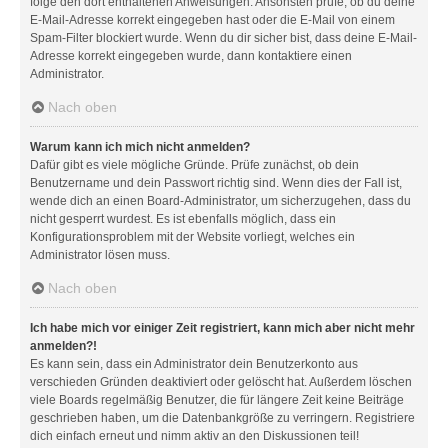
folge den dort enthaltenen Anweisungen. Ansonsten prüfe, ob du deine
E-Mail-Adresse korrekt eingegeben hast oder die E-Mail von einem
Spam-Filter blockiert wurde. Wenn du dir sicher bist, dass deine E-Mail-
Adresse korrekt eingegeben wurde, dann kontaktiere einen
Administrator.
Nach oben
Warum kann ich mich nicht anmelden?
Dafür gibt es viele mögliche Gründe. Prüfe zunächst, ob dein
Benutzername und dein Passwort richtig sind. Wenn dies der Fall ist,
wende dich an einen Board-Administrator, um sicherzugehen, dass du
nicht gesperrt wurdest. Es ist ebenfalls möglich, dass ein
Konfigurationsproblem mit der Website vorliegt, welches ein
Administrator lösen muss.
Nach oben
Ich habe mich vor einiger Zeit registriert, kann mich aber nicht mehr
anmelden?!
Es kann sein, dass ein Administrator dein Benutzerkonto aus
verschieden Gründen deaktiviert oder gelöscht hat. Außerdem löschen
viele Boards regelmäßig Benutzer, die für längere Zeit keine Beiträge
geschrieben haben, um die Datenbankgröße zu verringern. Registriere
dich einfach erneut und nimm aktiv an den Diskussionen teil!