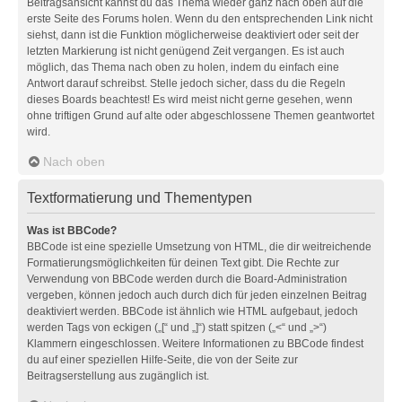
Beitragsansicht kannst du das Thema wieder ganz nach oben auf die
erste Seite des Forums holen. Wenn du den entsprechenden Link nicht
siehst, dann ist die Funktion möglicherweise deaktiviert oder seit der
letzten Markierung ist nicht genügend Zeit vergangen. Es ist auch
möglich, das Thema nach oben zu holen, indem du einfach eine
Antwort darauf schreibst. Stelle jedoch sicher, dass du die Regeln
dieses Boards beachtest! Es wird meist nicht gerne gesehen, wenn
ohne triftigen Grund auf alte oder abgeschlossene Themen geantwortet
wird.
Nach oben
Textformatierung und Thementypen
Was ist BBCode?
BBCode ist eine spezielle Umsetzung von HTML, die dir weitreichende
Formatierungsmöglichkeiten für deinen Text gibt. Die Rechte zur
Verwendung von BBCode werden durch die Board-Administration
vergeben, können jedoch auch durch dich für jeden einzelnen Beitrag
deaktiviert werden. BBCode ist ähnlich wie HTML aufgebaut, jedoch
werden Tags von eckigen („[“ und „]“) statt spitzen („<“ und „>“)
Klammern eingeschlossen. Weitere Informationen zu BBCode findest
du auf einer speziellen Hilfe-Seite, die von der Seite zur
Beitragserstellung aus zugänglich ist.