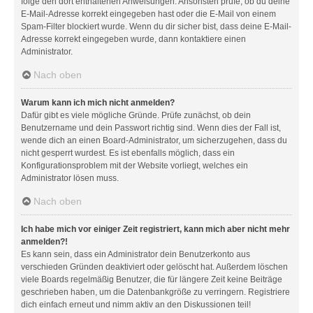
folge den dort enthaltenen Anweisungen. Ansonsten prüfe, ob du deine
E-Mail-Adresse korrekt eingegeben hast oder die E-Mail von einem
Spam-Filter blockiert wurde. Wenn du dir sicher bist, dass deine E-Mail-
Adresse korrekt eingegeben wurde, dann kontaktiere einen
Administrator.
Nach oben
Warum kann ich mich nicht anmelden?
Dafür gibt es viele mögliche Gründe. Prüfe zunächst, ob dein
Benutzername und dein Passwort richtig sind. Wenn dies der Fall ist,
wende dich an einen Board-Administrator, um sicherzugehen, dass du
nicht gesperrt wurdest. Es ist ebenfalls möglich, dass ein
Konfigurationsproblem mit der Website vorliegt, welches ein
Administrator lösen muss.
Nach oben
Ich habe mich vor einiger Zeit registriert, kann mich aber nicht mehr
anmelden?!
Es kann sein, dass ein Administrator dein Benutzerkonto aus
verschieden Gründen deaktiviert oder gelöscht hat. Außerdem löschen
viele Boards regelmäßig Benutzer, die für längere Zeit keine Beiträge
geschrieben haben, um die Datenbankgröße zu verringern. Registriere
dich einfach erneut und nimm aktiv an den Diskussionen teil!