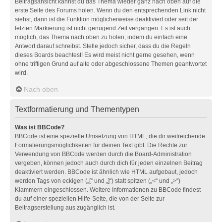
Beitragsansicht kannst du das Thema wieder ganz nach oben auf die
erste Seite des Forums holen. Wenn du den entsprechenden Link nicht
siehst, dann ist die Funktion möglicherweise deaktiviert oder seit der
letzten Markierung ist nicht genügend Zeit vergangen. Es ist auch
möglich, das Thema nach oben zu holen, indem du einfach eine
Antwort darauf schreibst. Stelle jedoch sicher, dass du die Regeln
dieses Boards beachtest! Es wird meist nicht gerne gesehen, wenn
ohne triftigen Grund auf alte oder abgeschlossene Themen geantwortet
wird.
Nach oben
Textformatierung und Thementypen
Was ist BBCode?
BBCode ist eine spezielle Umsetzung von HTML, die dir weitreichende
Formatierungsmöglichkeiten für deinen Text gibt. Die Rechte zur
Verwendung von BBCode werden durch die Board-Administration
vergeben, können jedoch auch durch dich für jeden einzelnen Beitrag
deaktiviert werden. BBCode ist ähnlich wie HTML aufgebaut, jedoch
werden Tags von eckigen („[“ und „]“) statt spitzen („<“ und „>“)
Klammern eingeschlossen. Weitere Informationen zu BBCode findest
du auf einer speziellen Hilfe-Seite, die von der Seite zur
Beitragserstellung aus zugänglich ist.