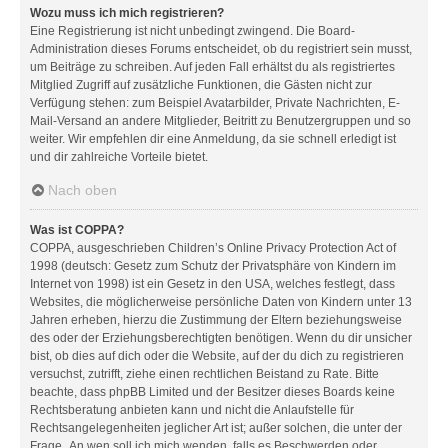
Wozu muss ich mich registrieren?
Eine Registrierung ist nicht unbedingt zwingend. Die Board-
Administration dieses Forums entscheidet, ob du registriert sein musst,
um Beiträge zu schreiben. Auf jeden Fall erhältst du als registriertes
Mitglied Zugriff auf zusätzliche Funktionen, die Gästen nicht zur
Verfügung stehen: zum Beispiel Avatarbilder, Private Nachrichten, E-
Mail-Versand an andere Mitglieder, Beitritt zu Benutzergruppen und so
weiter. Wir empfehlen dir eine Anmeldung, da sie schnell erledigt ist
und dir zahlreiche Vorteile bietet.
Nach oben
Was ist COPPA?
COPPA, ausgeschrieben Children’s Online Privacy Protection Act of
1998 (deutsch: Gesetz zum Schutz der Privatsphäre von Kindern im
Internet von 1998) ist ein Gesetz in den USA, welches festlegt, dass
Websites, die möglicherweise persönliche Daten von Kindern unter 13
Jahren erheben, hierzu die Zustimmung der Eltern beziehungsweise
des oder der Erziehungsberechtigten benötigen. Wenn du dir unsicher
bist, ob dies auf dich oder die Website, auf der du dich zu registrieren
versuchst, zutrifft, ziehe einen rechtlichen Beistand zu Rate. Bitte
beachte, dass phpBB Limited und der Besitzer dieses Boards keine
Rechtsberatung anbieten kann und nicht die Anlaufstelle für
Rechtsangelegenheiten jeglicher Art ist; außer solchen, die unter der
Frage „An wen soll ich mich wenden, falls es Beschwerden oder