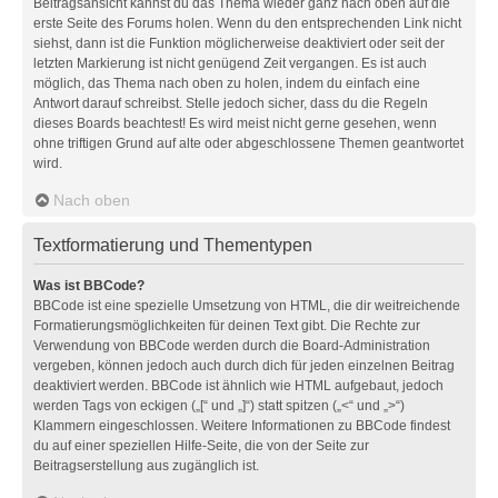
Beitragsansicht kannst du das Thema wieder ganz nach oben auf die
erste Seite des Forums holen. Wenn du den entsprechenden Link nicht
siehst, dann ist die Funktion möglicherweise deaktiviert oder seit der
letzten Markierung ist nicht genügend Zeit vergangen. Es ist auch
möglich, das Thema nach oben zu holen, indem du einfach eine
Antwort darauf schreibst. Stelle jedoch sicher, dass du die Regeln
dieses Boards beachtest! Es wird meist nicht gerne gesehen, wenn
ohne triftigen Grund auf alte oder abgeschlossene Themen geantwortet
wird.
Nach oben
Textformatierung und Thementypen
Was ist BBCode?
BBCode ist eine spezielle Umsetzung von HTML, die dir weitreichende
Formatierungsmöglichkeiten für deinen Text gibt. Die Rechte zur
Verwendung von BBCode werden durch die Board-Administration
vergeben, können jedoch auch durch dich für jeden einzelnen Beitrag
deaktiviert werden. BBCode ist ähnlich wie HTML aufgebaut, jedoch
werden Tags von eckigen („[“ und „]“) statt spitzen („<“ und „>“)
Klammern eingeschlossen. Weitere Informationen zu BBCode findest
du auf einer speziellen Hilfe-Seite, die von der Seite zur
Beitragserstellung aus zugänglich ist.