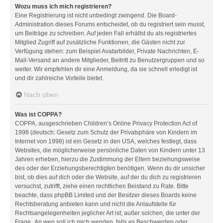
Wozu muss ich mich registrieren?
Eine Registrierung ist nicht unbedingt zwingend. Die Board-
Administration dieses Forums entscheidet, ob du registriert sein musst,
um Beiträge zu schreiben. Auf jeden Fall erhältst du als registriertes
Mitglied Zugriff auf zusätzliche Funktionen, die Gästen nicht zur
Verfügung stehen: zum Beispiel Avatarbilder, Private Nachrichten, E-
Mail-Versand an andere Mitglieder, Beitritt zu Benutzergruppen und so
weiter. Wir empfehlen dir eine Anmeldung, da sie schnell erledigt ist
und dir zahlreiche Vorteile bietet.
Nach oben
Was ist COPPA?
COPPA, ausgeschrieben Children’s Online Privacy Protection Act of
1998 (deutsch: Gesetz zum Schutz der Privatsphäre von Kindern im
Internet von 1998) ist ein Gesetz in den USA, welches festlegt, dass
Websites, die möglicherweise persönliche Daten von Kindern unter 13
Jahren erheben, hierzu die Zustimmung der Eltern beziehungsweise
des oder der Erziehungsberechtigten benötigen. Wenn du dir unsicher
bist, ob dies auf dich oder die Website, auf der du dich zu registrieren
versuchst, zutrifft, ziehe einen rechtlichen Beistand zu Rate. Bitte
beachte, dass phpBB Limited und der Besitzer dieses Boards keine
Rechtsberatung anbieten kann und nicht die Anlaufstelle für
Rechtsangelegenheiten jeglicher Art ist; außer solchen, die unter der
Frage „An wen soll ich mich wenden, falls es Beschwerden oder