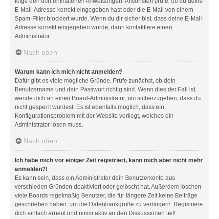
folge den dort enthaltenen Anweisungen. Ansonsten prüfe, ob du deine
E-Mail-Adresse korrekt eingegeben hast oder die E-Mail von einem
Spam-Filter blockiert wurde. Wenn du dir sicher bist, dass deine E-Mail-
Adresse korrekt eingegeben wurde, dann kontaktiere einen
Administrator.
Nach oben
Warum kann ich mich nicht anmelden?
Dafür gibt es viele mögliche Gründe. Prüfe zunächst, ob dein
Benutzername und dein Passwort richtig sind. Wenn dies der Fall ist,
wende dich an einen Board-Administrator, um sicherzugehen, dass du
nicht gesperrt wurdest. Es ist ebenfalls möglich, dass ein
Konfigurationsproblem mit der Website vorliegt, welches ein
Administrator lösen muss.
Nach oben
Ich habe mich vor einiger Zeit registriert, kann mich aber nicht mehr
anmelden?!
Es kann sein, dass ein Administrator dein Benutzerkonto aus
verschieden Gründen deaktiviert oder gelöscht hat. Außerdem löschen
viele Boards regelmäßig Benutzer, die für längere Zeit keine Beiträge
geschrieben haben, um die Datenbankgröße zu verringern. Registriere
dich einfach erneut und nimm aktiv an den Diskussionen teil!