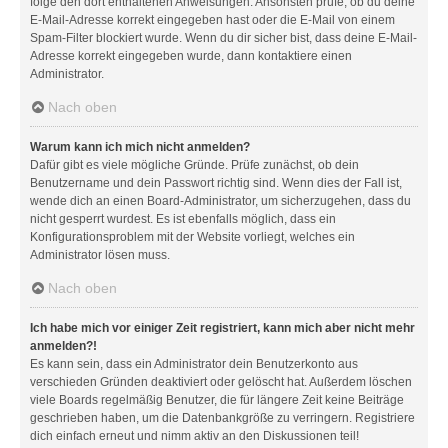
folge den dort enthaltenen Anweisungen. Ansonsten prüfe, ob du deine
E-Mail-Adresse korrekt eingegeben hast oder die E-Mail von einem
Spam-Filter blockiert wurde. Wenn du dir sicher bist, dass deine E-Mail-
Adresse korrekt eingegeben wurde, dann kontaktiere einen
Administrator.
Nach oben
Warum kann ich mich nicht anmelden?
Dafür gibt es viele mögliche Gründe. Prüfe zunächst, ob dein
Benutzername und dein Passwort richtig sind. Wenn dies der Fall ist,
wende dich an einen Board-Administrator, um sicherzugehen, dass du
nicht gesperrt wurdest. Es ist ebenfalls möglich, dass ein
Konfigurationsproblem mit der Website vorliegt, welches ein
Administrator lösen muss.
Nach oben
Ich habe mich vor einiger Zeit registriert, kann mich aber nicht mehr
anmelden?!
Es kann sein, dass ein Administrator dein Benutzerkonto aus
verschieden Gründen deaktiviert oder gelöscht hat. Außerdem löschen
viele Boards regelmäßig Benutzer, die für längere Zeit keine Beiträge
geschrieben haben, um die Datenbankgröße zu verringern. Registriere
dich einfach erneut und nimm aktiv an den Diskussionen teil!