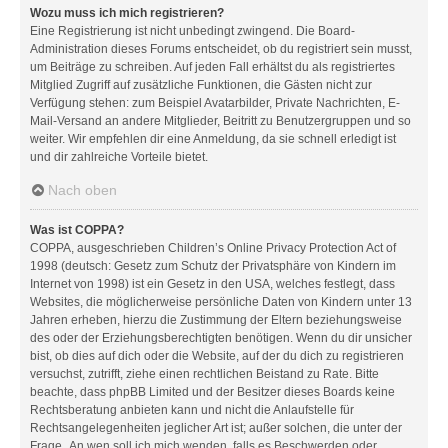
Wozu muss ich mich registrieren?
Eine Registrierung ist nicht unbedingt zwingend. Die Board-
Administration dieses Forums entscheidet, ob du registriert sein musst,
um Beiträge zu schreiben. Auf jeden Fall erhältst du als registriertes
Mitglied Zugriff auf zusätzliche Funktionen, die Gästen nicht zur
Verfügung stehen: zum Beispiel Avatarbilder, Private Nachrichten, E-
Mail-Versand an andere Mitglieder, Beitritt zu Benutzergruppen und so
weiter. Wir empfehlen dir eine Anmeldung, da sie schnell erledigt ist
und dir zahlreiche Vorteile bietet.
Nach oben
Was ist COPPA?
COPPA, ausgeschrieben Children’s Online Privacy Protection Act of
1998 (deutsch: Gesetz zum Schutz der Privatsphäre von Kindern im
Internet von 1998) ist ein Gesetz in den USA, welches festlegt, dass
Websites, die möglicherweise persönliche Daten von Kindern unter 13
Jahren erheben, hierzu die Zustimmung der Eltern beziehungsweise
des oder der Erziehungsberechtigten benötigen. Wenn du dir unsicher
bist, ob dies auf dich oder die Website, auf der du dich zu registrieren
versuchst, zutrifft, ziehe einen rechtlichen Beistand zu Rate. Bitte
beachte, dass phpBB Limited und der Besitzer dieses Boards keine
Rechtsberatung anbieten kann und nicht die Anlaufstelle für
Rechtsangelegenheiten jeglicher Art ist; außer solchen, die unter der
Frage „An wen soll ich mich wenden, falls es Beschwerden oder