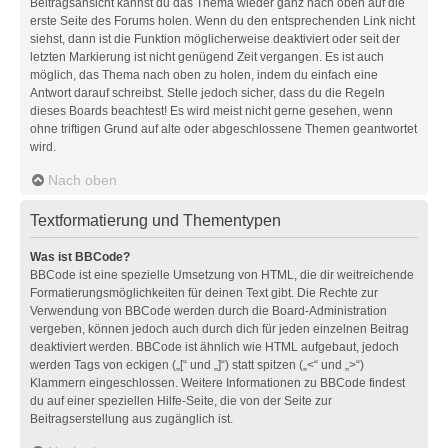
Beitragsansicht kannst du das Thema wieder ganz nach oben auf die
erste Seite des Forums holen. Wenn du den entsprechenden Link nicht
siehst, dann ist die Funktion möglicherweise deaktiviert oder seit der
letzten Markierung ist nicht genügend Zeit vergangen. Es ist auch
möglich, das Thema nach oben zu holen, indem du einfach eine
Antwort darauf schreibst. Stelle jedoch sicher, dass du die Regeln
dieses Boards beachtest! Es wird meist nicht gerne gesehen, wenn
ohne triftigen Grund auf alte oder abgeschlossene Themen geantwortet
wird.
Nach oben
Textformatierung und Thementypen
Was ist BBCode?
BBCode ist eine spezielle Umsetzung von HTML, die dir weitreichende
Formatierungsmöglichkeiten für deinen Text gibt. Die Rechte zur
Verwendung von BBCode werden durch die Board-Administration
vergeben, können jedoch auch durch dich für jeden einzelnen Beitrag
deaktiviert werden. BBCode ist ähnlich wie HTML aufgebaut, jedoch
werden Tags von eckigen („[“ und „]“) statt spitzen („<“ und „>“)
Klammern eingeschlossen. Weitere Informationen zu BBCode findest
du auf einer speziellen Hilfe-Seite, die von der Seite zur
Beitragserstellung aus zugänglich ist.