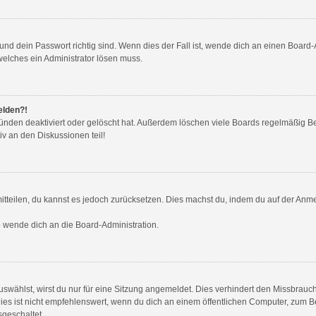
nd dein Passwort richtig sind. Wenn dies der Fall ist, wende dich an einen Board-A
welches ein Administrator lösen muss.
elden?!
ünden deaktiviert oder gelöscht hat. Außerdem löschen viele Boards regelmäßig Ben
v an den Diskussionen teil!
 mitteilen, du kannst es jedoch zurücksetzen. Dies machst du, indem du auf der Anm
so wende dich an die Board-Administration.
wählst, wirst du nur für eine Sitzung angemeldet. Dies verhindert den Missbrauc
ist nicht empfehlenswert, wenn du dich an einem öffentlichen Computer, zum Beis
sgeschaltet.