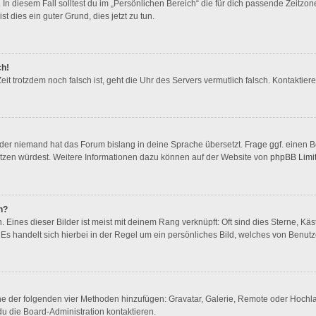
In diesem Fall solltest du im „Persönlichen Bereich“ die für dich passende Zeitzone 
st dies ein guter Grund, dies jetzt zu tun.
ch!
 Zeit trotzdem noch falsch ist, geht die Uhr des Servers vermutlich falsch. Kontakti
oder niemand hat das Forum bislang in deine Sprache übersetzt. Frage ggf. einen Bo
rsetzen würdest. Weitere Informationen dazu können auf der Website von
phpBB Limi
n?
Eines dieser Bilder ist meist mit deinem Rang verknüpft: Oft sind dies Sterne, Kä
Es handelt sich hierbei in der Regel um ein persönliches Bild, welches von Benutze
eine der folgenden vier Methoden hinzufügen: Gravatar, Galerie, Remote oder Hoch
u die Board-Administration kontaktieren.