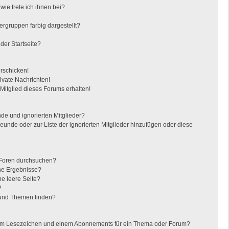
ie trete ich ihnen bei?
gruppen farbig dargestellt?
der Startseite?
erschicken!
vate Nachrichten!
itglied dieses Forums erhalten!
de und ignorierten Mitglieder?
reunde oder zur Liste der ignorierten Mitglieder hinzufügen oder diese
 Foren durchsuchen?
ine Ergebnisse?
e leere Seite?
?
 und Themen finden?
nem Lesezeichen und einem Abonnements für ein Thema oder Forum?