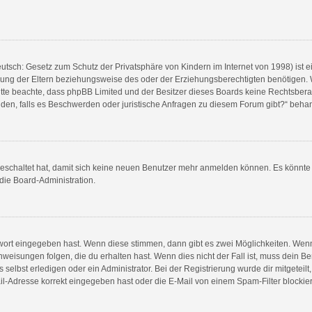
utsch: Gesetz zum Schutz der Privatsphäre von Kindern im Internet von 1998) ist e
ng der Eltern beziehungsweise des oder der Erziehungsberechtigten benötigen. Wen
e. Bitte beachte, dass phpBB Limited und der Besitzer dieses Boards keine Rechtsbe
wenden, falls es Beschwerden oder juristische Anfragen zu diesem Forum gibt?“ beha
sgeschaltet hat, damit sich keine neuen Benutzer mehr anmelden können. Es könnt
 die Board-Administration.
swort eingegeben hast. Wenn diese stimmen, dann gibt es zwei Möglichkeiten. We
weisungen folgen, die du erhalten hast. Wenn dies nicht der Fall ist, muss dein Be
elbst erledigen oder ein Administrator. Bei der Registrierung wurde dir mitgeteilt, 
l-Adresse korrekt eingegeben hast oder die E-Mail von einem Spam-Filter blockiert