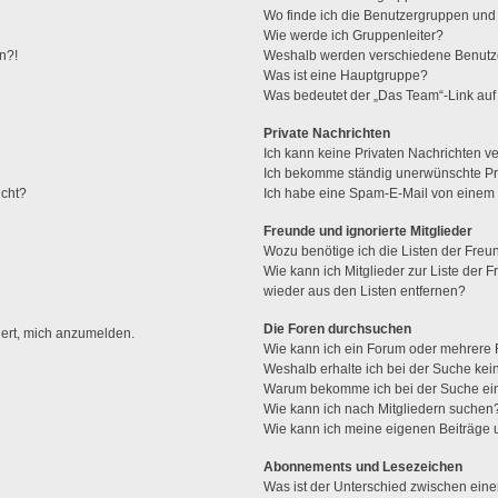
Wo finde ich die Benutzergruppen und w
Wie werde ich Gruppenleiter?
n?!
Weshalb werden verschiedene Benutzer
Was ist eine Hauptgruppe?
Was bedeutet der „Das Team“-Link auf 
Private Nachrichten
Ich kann keine Privaten Nachrichten v
Ich bekomme ständig unerwünschte Pri
ucht?
Ich habe eine Spam-E-Mail von einem M
Freunde und ignorierte Mitglieder
Wozu benötige ich die Listen der Freun
Wie kann ich Mitglieder zur Liste der F
wieder aus den Listen entfernen?
Die Foren durchsuchen
dert, mich anzumelden.
Wie kann ich ein Forum oder mehrere
Weshalb erhalte ich bei der Suche ke
Warum bekomme ich bei der Suche ein
Wie kann ich nach Mitgliedern suchen
Wie kann ich meine eigenen Beiträge
Abonnements und Lesezeichen
Was ist der Unterschied zwischen ei