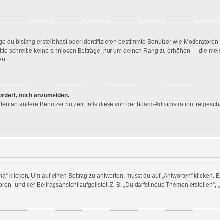
e du bislang erstellt hast oder identifizieren bestimmte Benutzer wie Moderator
. Bitte schreibe keine sinnlosen Beiträge, nur um deinen Rang zu erhöhen — die me
en.
fordert, mich anzumelden.
ichten an andere Benutzer nutzen, falls diese von der Board-Administration freig
licken. Um auf einen Beitrag zu antworten, musst du auf „Antworten“ klicken. Es k
en- und der Beitragsansicht aufgelistet. Z. B. „Du darfst neue Themen erstellen“, 