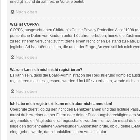
erledigt ist und dir zahlreiche Vorteile bietet.
Nach oben
Was ist COPPA?
COPPA, ausgeschrieben Children’s Online Privacy Protection Act of 1998 (de
persönliche Daten von Kindern unter 13 Jahren erheben, hierzu die Zustimmu
zu registrieren versuchst, zutrifft, ziehe einen rechtlichen Beistand zu Rat
jeglicher Art ist; außer solchen, die unter der Frage „An wen soll ich mich 
Nach oben
Warum kann ich mich nicht registrieren?
Es kann sein, dass die Board-Administration die Registrierung komplett au
registrieren möchtest, gesperrt wurden. Um Hilfe zu erhalten, wende dich an
Nach oben
Ich habe mich registriert, kann mich aber nicht anmelden!
Überprüfe zuerst, ob du den richtigen Benutzernamen und das richtige Pas
musst du bzw. einer deiner Eltern oder deiner Erziehungsberechtigten den An
angemeldeten Mitglieder erst freigeschaltet werden – entweder musst du dies s
folge den dort enthaltenen Anweisungen. Ansonsten prüfe, ob du deine E-Mai
eingegeben wurde, dann kontaktiere einen Administrator.