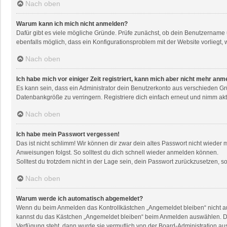
Nach oben
Warum kann ich mich nicht anmelden?
Dafür gibt es viele mögliche Gründe. Prüfe zunächst, ob dein Benutzername u
ebenfalls möglich, dass ein Konfigurationsproblem mit der Website vorliegt, 
Nach oben
Ich habe mich vor einiger Zeit registriert, kann mich aber nicht mehr anm
Es kann sein, dass ein Administrator dein Benutzerkonto aus verschieden Gr
Datenbankgröße zu verringern. Registriere dich einfach erneut und nimm akti
Nach oben
Ich habe mein Passwort vergessen!
Das ist nicht schlimm! Wir können dir zwar dein altes Passwort nicht wieder
Anweisungen folgst. So solltest du dich schnell wieder anmelden können.
Solltest du trotzdem nicht in der Lage sein, dein Passwort zurückzusetzen, 
Nach oben
Warum werde ich automatisch abgemeldet?
Wenn du beim Anmelden das Kontrollkästchen „Angemeldet bleiben“ nicht aus
kannst du das Kästchen „Angemeldet bleiben“ beim Anmelden auswählen. Dies 
Verfügung steht, dann wurde sie vermutlich von der Board-Administration au