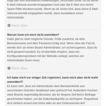
folge den dort enthaltenen Anweisungen. Ansonsten prüfe, ob du deine
E-Mail-Adresse korrekt eingegeben hast oder die E-Mail von einem
Spam-Filter blockiert wurde. Wenn du dir sicher bist, dass deine E-Mail-
Adresse korrekt eingegeben wurde, dann kontaktiere einen
Administrator.
Nach oben
Warum kann ich mich nicht anmelden?
Dafür gibt es viele mögliche Gründe. Prüfe zunächst, ob dein
Benutzername und dein Passwort richtig sind. Wenn dies der Fall ist,
wende dich an einen Board-Administrator, um sicherzugehen, dass du
nicht gesperrt wurdest. Es ist ebenfalls möglich, dass ein
Konfigurationsproblem mit der Website vorliegt, welches ein
Administrator lösen muss.
Nach oben
Ich habe mich vor einiger Zeit registriert, kann mich aber nicht mehr
anmelden?!
Es kann sein, dass ein Administrator dein Benutzerkonto aus
verschieden Gründen deaktiviert oder gelöscht hat. Außerdem löschen
viele Boards regelmäßig Benutzer, die für längere Zeit keine Beiträge
geschrieben haben, um die Datenbankgröße zu verringern. Registriere
dich einfach erneut und nimm aktiv an den Diskussionen teil!