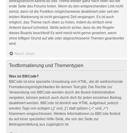
Beitragsansicht kannst du das Thema wieder ganz nach oben auf die
erste Seite des Forums holen. Wenn du den entsprechenden Link nicht
siehst, dann ist die Funktion möglicherweise deaktiviert oder seit der
letzten Markierung ist nicht genügend Zeit vergangen. Es ist auch
möglich, das Thema nach oben zu holen, indem du einfach eine
Antwort darauf schreibst. Stelle jedoch sicher, dass du die Regeln
dieses Boards beachtest! Es wird meist nicht gerne gesehen, wenn
ohne triftigen Grund auf alte oder abgeschlossene Themen geantwortet
wird.
Nach oben
Textformatierung und Thementypen
Was ist BBCode?
BBCode ist eine spezielle Umsetzung von HTML, die dir weitreichende
Formatierungsmöglichkeiten für deinen Text gibt. Die Rechte zur
Verwendung von BBCode werden durch die Board-Administration
vergeben, können jedoch auch durch dich für jeden einzelnen Beitrag
deaktiviert werden. BBCode ist ähnlich wie HTML aufgebaut, jedoch
werden Tags von eckigen („[“ und „]“) statt spitzen („<“ und „>“)
Klammern eingeschlossen. Weitere Informationen zu BBCode findest
du auf einer speziellen Hilfe-Seite, die von der Seite zur
Beitragserstellung aus zugänglich ist.