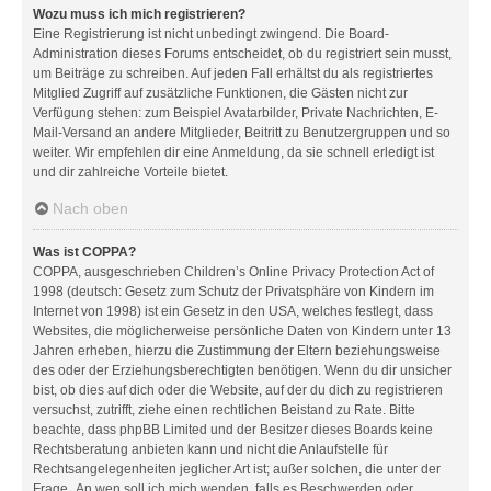
Wozu muss ich mich registrieren?
Eine Registrierung ist nicht unbedingt zwingend. Die Board-
Administration dieses Forums entscheidet, ob du registriert sein musst,
um Beiträge zu schreiben. Auf jeden Fall erhältst du als registriertes
Mitglied Zugriff auf zusätzliche Funktionen, die Gästen nicht zur
Verfügung stehen: zum Beispiel Avatarbilder, Private Nachrichten, E-
Mail-Versand an andere Mitglieder, Beitritt zu Benutzergruppen und so
weiter. Wir empfehlen dir eine Anmeldung, da sie schnell erledigt ist
und dir zahlreiche Vorteile bietet.
Nach oben
Was ist COPPA?
COPPA, ausgeschrieben Children’s Online Privacy Protection Act of
1998 (deutsch: Gesetz zum Schutz der Privatsphäre von Kindern im
Internet von 1998) ist ein Gesetz in den USA, welches festlegt, dass
Websites, die möglicherweise persönliche Daten von Kindern unter 13
Jahren erheben, hierzu die Zustimmung der Eltern beziehungsweise
des oder der Erziehungsberechtigten benötigen. Wenn du dir unsicher
bist, ob dies auf dich oder die Website, auf der du dich zu registrieren
versuchst, zutrifft, ziehe einen rechtlichen Beistand zu Rate. Bitte
beachte, dass phpBB Limited und der Besitzer dieses Boards keine
Rechtsberatung anbieten kann und nicht die Anlaufstelle für
Rechtsangelegenheiten jeglicher Art ist; außer solchen, die unter der
Frage „An wen soll ich mich wenden, falls es Beschwerden oder