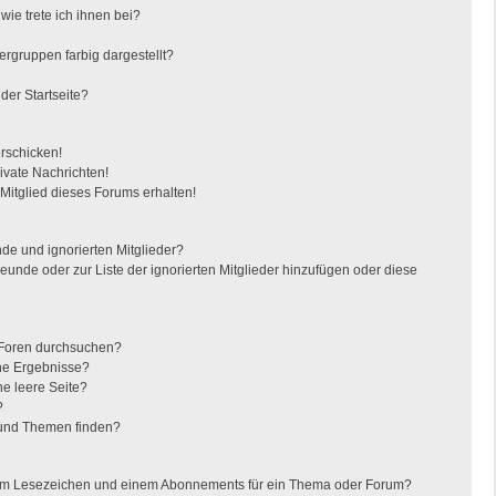
ie trete ich ihnen bei?
gruppen farbig dargestellt?
der Startseite?
erschicken!
vate Nachrichten!
itglied dieses Forums erhalten!
de und ignorierten Mitglieder?
reunde oder zur Liste der ignorierten Mitglieder hinzufügen oder diese
 Foren durchsuchen?
ine Ergebnisse?
e leere Seite?
?
 und Themen finden?
nem Lesezeichen und einem Abonnements für ein Thema oder Forum?