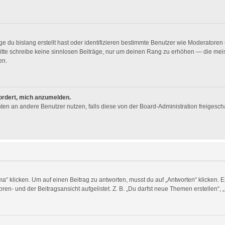
e du bislang erstellt hast oder identifizieren bestimmte Benutzer wie Moderator
. Bitte schreibe keine sinnlosen Beiträge, nur um deinen Rang zu erhöhen — die me
en.
fordert, mich anzumelden.
ichten an andere Benutzer nutzen, falls diese von der Board-Administration freig
licken. Um auf einen Beitrag zu antworten, musst du auf „Antworten“ klicken. Es k
en- und der Beitragsansicht aufgelistet. Z. B. „Du darfst neue Themen erstellen“, 