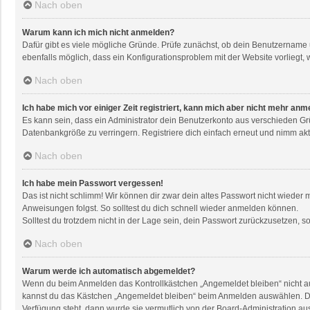
Nach oben
Warum kann ich mich nicht anmelden?
Dafür gibt es viele mögliche Gründe. Prüfe zunächst, ob dein Benutzername u
ebenfalls möglich, dass ein Konfigurationsproblem mit der Website vorliegt, 
Nach oben
Ich habe mich vor einiger Zeit registriert, kann mich aber nicht mehr anm
Es kann sein, dass ein Administrator dein Benutzerkonto aus verschieden Gr
Datenbankgröße zu verringern. Registriere dich einfach erneut und nimm akti
Nach oben
Ich habe mein Passwort vergessen!
Das ist nicht schlimm! Wir können dir zwar dein altes Passwort nicht wieder
Anweisungen folgst. So solltest du dich schnell wieder anmelden können.
Solltest du trotzdem nicht in der Lage sein, dein Passwort zurückzusetzen, 
Nach oben
Warum werde ich automatisch abgemeldet?
Wenn du beim Anmelden das Kontrollkästchen „Angemeldet bleiben“ nicht aus
kannst du das Kästchen „Angemeldet bleiben“ beim Anmelden auswählen. Dies 
Verfügung steht, dann wurde sie vermutlich von der Board-Administration au