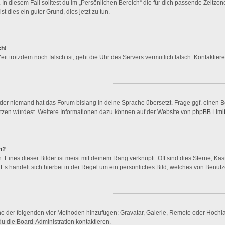
In diesem Fall solltest du im „Persönlichen Bereich“ die für dich passende Zeitzone 
st dies ein guter Grund, dies jetzt zu tun.
ch!
 Zeit trotzdem noch falsch ist, geht die Uhr des Servers vermutlich falsch. Kontakti
oder niemand hat das Forum bislang in deine Sprache übersetzt. Frage ggf. einen Bo
rsetzen würdest. Weitere Informationen dazu können auf der Website von
phpBB Limi
n?
Eines dieser Bilder ist meist mit deinem Rang verknüpft: Oft sind dies Sterne, Kä
Es handelt sich hierbei in der Regel um ein persönliches Bild, welches von Benutze
eine der folgenden vier Methoden hinzufügen: Gravatar, Galerie, Remote oder Hoch
u die Board-Administration kontaktieren.