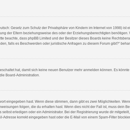
utsch: Gesetz zum Schutz der Privatsphäre von Kindern im Internet von 1998) ist e
ng der Eltern beziehungsweise des oder der Erziehungsberechtigten benötigen. Wen
e. Bitte beachte, dass phpBB Limited und der Besitzer dieses Boards keine Rechtsbe
wenden, falls es Beschwerden oder juristische Anfragen zu diesem Forum gibt?“ beha
sgeschaltet hat, damit sich keine neuen Benutzer mehr anmelden können. Es könnt
 die Board-Administration.
swort eingegeben hast. Wenn diese stimmen, dann gibt es zwei Möglichkeiten. We
weisungen folgen, die du erhalten hast. Wenn dies nicht der Fall ist, muss dein Be
elbst erledigen oder ein Administrator. Bei der Registrierung wurde dir mitgeteilt, 
l-Adresse korrekt eingegeben hast oder die E-Mail von einem Spam-Filter blockiert