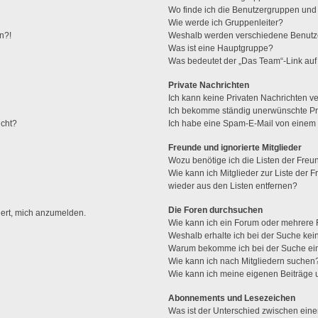
Wo finde ich die Benutzergruppen und w
Wie werde ich Gruppenleiter?
n?!
Weshalb werden verschiedene Benutzer
Was ist eine Hauptgruppe?
Was bedeutet der „Das Team“-Link auf 
Private Nachrichten
Ich kann keine Privaten Nachrichten v
Ich bekomme ständig unerwünschte Pri
ucht?
Ich habe eine Spam-E-Mail von einem M
Freunde und ignorierte Mitglieder
Wozu benötige ich die Listen der Freun
Wie kann ich Mitglieder zur Liste der F
wieder aus den Listen entfernen?
Die Foren durchsuchen
dert, mich anzumelden.
Wie kann ich ein Forum oder mehrere
Weshalb erhalte ich bei der Suche ke
Warum bekomme ich bei der Suche ein
Wie kann ich nach Mitgliedern suchen
Wie kann ich meine eigenen Beiträge
Abonnements und Lesezeichen
Was ist der Unterschied zwischen ei