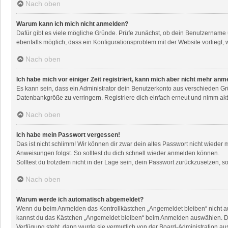
Nach oben
Warum kann ich mich nicht anmelden?
Dafür gibt es viele mögliche Gründe. Prüfe zunächst, ob dein Benutzername u
ebenfalls möglich, dass ein Konfigurationsproblem mit der Website vorliegt, 
Nach oben
Ich habe mich vor einiger Zeit registriert, kann mich aber nicht mehr anm
Es kann sein, dass ein Administrator dein Benutzerkonto aus verschieden Gr
Datenbankgröße zu verringern. Registriere dich einfach erneut und nimm akti
Nach oben
Ich habe mein Passwort vergessen!
Das ist nicht schlimm! Wir können dir zwar dein altes Passwort nicht wieder
Anweisungen folgst. So solltest du dich schnell wieder anmelden können.
Solltest du trotzdem nicht in der Lage sein, dein Passwort zurückzusetzen, 
Nach oben
Warum werde ich automatisch abgemeldet?
Wenn du beim Anmelden das Kontrollkästchen „Angemeldet bleiben“ nicht aus
kannst du das Kästchen „Angemeldet bleiben“ beim Anmelden auswählen. Dies 
Verfügung steht, dann wurde sie vermutlich von der Board-Administration au