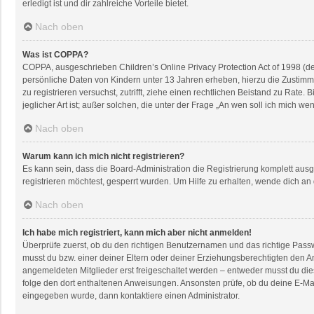
erledigt ist und dir zahlreiche Vorteile bietet.
Nach oben
Was ist COPPA?
COPPA, ausgeschrieben Children’s Online Privacy Protection Act of 1998 (de
persönliche Daten von Kindern unter 13 Jahren erheben, hierzu die Zustimmu
zu registrieren versuchst, zutrifft, ziehe einen rechtlichen Beistand zu Rat
jeglicher Art ist; außer solchen, die unter der Frage „An wen soll ich mich 
Nach oben
Warum kann ich mich nicht registrieren?
Es kann sein, dass die Board-Administration die Registrierung komplett au
registrieren möchtest, gesperrt wurden. Um Hilfe zu erhalten, wende dich an
Nach oben
Ich habe mich registriert, kann mich aber nicht anmelden!
Überprüfe zuerst, ob du den richtigen Benutzernamen und das richtige Pas
musst du bzw. einer deiner Eltern oder deiner Erziehungsberechtigten den An
angemeldeten Mitglieder erst freigeschaltet werden – entweder musst du dies s
folge den dort enthaltenen Anweisungen. Ansonsten prüfe, ob du deine E-Mai
eingegeben wurde, dann kontaktiere einen Administrator.