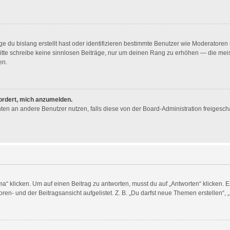
e du bislang erstellt hast oder identifizieren bestimmte Benutzer wie Moderator
. Bitte schreibe keine sinnlosen Beiträge, nur um deinen Rang zu erhöhen — die me
en.
fordert, mich anzumelden.
ichten an andere Benutzer nutzen, falls diese von der Board-Administration freig
licken. Um auf einen Beitrag zu antworten, musst du auf „Antworten“ klicken. Es k
en- und der Beitragsansicht aufgelistet. Z. B. „Du darfst neue Themen erstellen“, 