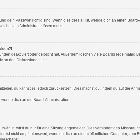
nd dein Passwort richtig sind. Wenn dies der Fall ist, wende dich an einen Board-A
welches ein Administrator lösen muss.
elden?!
ünden deaktiviert oder gelöscht hat. Außerdem löschen viele Boards regelmäßig Ben
v an den Diskussionen teil!
 mitteilen, du kannst es jedoch zurücksetzen. Dies machst du, indem du auf der Anm
so wende dich an die Board-Administration.
wählst, wirst du nur für eine Sitzung angemeldet. Dies verhindert den Missbrauc
ist nicht empfehlenswert, wenn du dich an einem öffentlichen Computer, zum Beis
sgeschaltet.