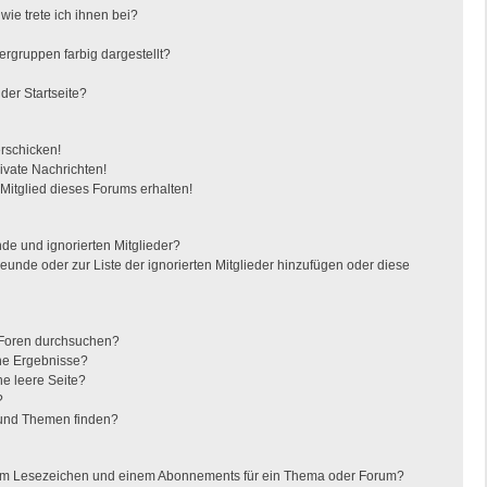
ie trete ich ihnen bei?
gruppen farbig dargestellt?
der Startseite?
erschicken!
vate Nachrichten!
itglied dieses Forums erhalten!
de und ignorierten Mitglieder?
reunde oder zur Liste der ignorierten Mitglieder hinzufügen oder diese
 Foren durchsuchen?
ine Ergebnisse?
e leere Seite?
?
 und Themen finden?
nem Lesezeichen und einem Abonnements für ein Thema oder Forum?