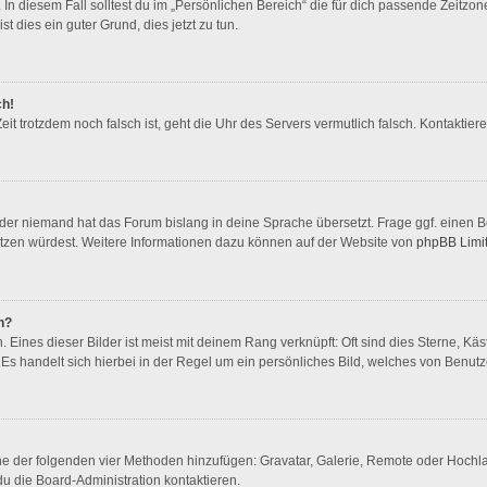
In diesem Fall solltest du im „Persönlichen Bereich“ die für dich passende Zeitzone 
st dies ein guter Grund, dies jetzt zu tun.
ch!
 Zeit trotzdem noch falsch ist, geht die Uhr des Servers vermutlich falsch. Kontakti
oder niemand hat das Forum bislang in deine Sprache übersetzt. Frage ggf. einen Bo
rsetzen würdest. Weitere Informationen dazu können auf der Website von
phpBB Limi
n?
Eines dieser Bilder ist meist mit deinem Rang verknüpft: Oft sind dies Sterne, Kä
Es handelt sich hierbei in der Regel um ein persönliches Bild, welches von Benutze
eine der folgenden vier Methoden hinzufügen: Gravatar, Galerie, Remote oder Hoch
u die Board-Administration kontaktieren.