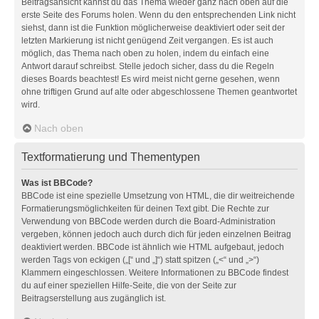
Beitragsansicht kannst du das Thema wieder ganz nach oben auf die
erste Seite des Forums holen. Wenn du den entsprechenden Link nicht
siehst, dann ist die Funktion möglicherweise deaktiviert oder seit der
letzten Markierung ist nicht genügend Zeit vergangen. Es ist auch
möglich, das Thema nach oben zu holen, indem du einfach eine
Antwort darauf schreibst. Stelle jedoch sicher, dass du die Regeln
dieses Boards beachtest! Es wird meist nicht gerne gesehen, wenn
ohne triftigen Grund auf alte oder abgeschlossene Themen geantwortet
wird.
Nach oben
Textformatierung und Thementypen
Was ist BBCode?
BBCode ist eine spezielle Umsetzung von HTML, die dir weitreichende
Formatierungsmöglichkeiten für deinen Text gibt. Die Rechte zur
Verwendung von BBCode werden durch die Board-Administration
vergeben, können jedoch auch durch dich für jeden einzelnen Beitrag
deaktiviert werden. BBCode ist ähnlich wie HTML aufgebaut, jedoch
werden Tags von eckigen („[“ und „]“) statt spitzen („<“ und „>“)
Klammern eingeschlossen. Weitere Informationen zu BBCode findest
du auf einer speziellen Hilfe-Seite, die von der Seite zur
Beitragserstellung aus zugänglich ist.