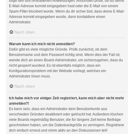
folge den dort enthaltenen Anweisungen. Ansonsten prüfe, ob du deine
E-Mail-Adresse korrekt eingegeben hast oder die E-Mail von einem
Spam-Filter blockiert wurde. Wenn du dir sicher bist, dass deine E-Mail-
Adresse korrekt eingegeben wurde, dann kontaktiere einen
Administrator.
Nach oben
Warum kann ich mich nicht anmelden?
Dafür gibt es viele mögliche Gründe. Prüfe zunächst, ob dein
Benutzername und dein Passwort richtig sind. Wenn dies der Fall ist,
wende dich an einen Board-Administrator, um sicherzugehen, dass du
nicht gesperrt wurdest. Es ist ebenfalls möglich, dass ein
Konfigurationsproblem mit der Website vorliegt, welches ein
Administrator lösen muss.
Nach oben
Ich habe mich vor einiger Zeit registriert, kann mich aber nicht mehr
anmelden?!
Es kann sein, dass ein Administrator dein Benutzerkonto aus
verschieden Gründen deaktiviert oder gelöscht hat. Außerdem löschen
viele Boards regelmäßig Benutzer, die für längere Zeit keine Beiträge
geschrieben haben, um die Datenbankgröße zu verringern. Registriere
dich einfach erneut und nimm aktiv an den Diskussionen teil!