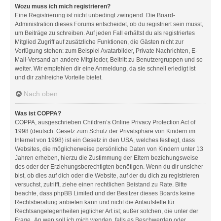
Wozu muss ich mich registrieren?
Eine Registrierung ist nicht unbedingt zwingend. Die Board-
Administration dieses Forums entscheidet, ob du registriert sein musst,
um Beiträge zu schreiben. Auf jeden Fall erhältst du als registriertes
Mitglied Zugriff auf zusätzliche Funktionen, die Gästen nicht zur
Verfügung stehen: zum Beispiel Avatarbilder, Private Nachrichten, E-
Mail-Versand an andere Mitglieder, Beitritt zu Benutzergruppen und so
weiter. Wir empfehlen dir eine Anmeldung, da sie schnell erledigt ist
und dir zahlreiche Vorteile bietet.
Nach oben
Was ist COPPA?
COPPA, ausgeschrieben Children’s Online Privacy Protection Act of
1998 (deutsch: Gesetz zum Schutz der Privatsphäre von Kindern im
Internet von 1998) ist ein Gesetz in den USA, welches festlegt, dass
Websites, die möglicherweise persönliche Daten von Kindern unter 13
Jahren erheben, hierzu die Zustimmung der Eltern beziehungsweise
des oder der Erziehungsberechtigten benötigen. Wenn du dir unsicher
bist, ob dies auf dich oder die Website, auf der du dich zu registrieren
versuchst, zutrifft, ziehe einen rechtlichen Beistand zu Rate. Bitte
beachte, dass phpBB Limited und der Besitzer dieses Boards keine
Rechtsberatung anbieten kann und nicht die Anlaufstelle für
Rechtsangelegenheiten jeglicher Art ist; außer solchen, die unter der
Frage „An wen soll ich mich wenden, falls es Beschwerden oder