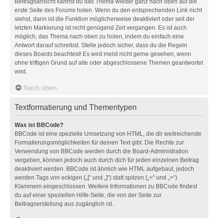
Beitragsansicht kannst du das Thema wieder ganz nach oben auf die
erste Seite des Forums holen. Wenn du den entsprechenden Link nicht
siehst, dann ist die Funktion möglicherweise deaktiviert oder seit der
letzten Markierung ist nicht genügend Zeit vergangen. Es ist auch
möglich, das Thema nach oben zu holen, indem du einfach eine
Antwort darauf schreibst. Stelle jedoch sicher, dass du die Regeln
dieses Boards beachtest! Es wird meist nicht gerne gesehen, wenn
ohne triftigen Grund auf alte oder abgeschlossene Themen geantwortet
wird.
Nach oben
Textformatierung und Thementypen
Was ist BBCode?
BBCode ist eine spezielle Umsetzung von HTML, die dir weitreichende
Formatierungsmöglichkeiten für deinen Text gibt. Die Rechte zur
Verwendung von BBCode werden durch die Board-Administration
vergeben, können jedoch auch durch dich für jeden einzelnen Beitrag
deaktiviert werden. BBCode ist ähnlich wie HTML aufgebaut, jedoch
werden Tags von eckigen („[“ und „]“) statt spitzen („<“ und „>“)
Klammern eingeschlossen. Weitere Informationen zu BBCode findest
du auf einer speziellen Hilfe-Seite, die von der Seite zur
Beitragserstellung aus zugänglich ist.