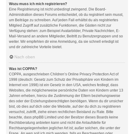
Wozu muss ich mich registrieren?
Eine Registrierung ist nicht unbedingt zwingend. Die Board-
Administration dieses Forums entscheidet, ob du registriert sein musst,
um Beiträge zu schreiben. Auf jeden Fall erhältst du als registriertes
Mitglied Zugriff auf zusätzliche Funktionen, die Gästen nicht zur
Verfügung stehen: zum Beispiel Avatarbilder, Private Nachrichten, E-
Mail-Versand an andere Mitglieder, Beitritt zu Benutzergruppen und so
weiter. Wir empfehlen dir eine Anmeldung, da sie schnell erledigt ist
und dir zahlreiche Vorteile bietet.
Nach oben
Was ist COPPA?
COPPA, ausgeschrieben Children’s Online Privacy Protection Act of
1998 (deutsch: Gesetz zum Schutz der Privatsphäre von Kindern im
Internet von 1998) ist ein Gesetz in den USA, welches festlegt, dass
Websites, die möglicherweise persönliche Daten von Kindern unter 13
Jahren erheben, hierzu die Zustimmung der Eltern beziehungsweise
des oder der Erziehungsberechtigten benötigen. Wenn du dir unsicher
bist, ob dies auf dich oder die Website, auf der du dich zu registrieren
versuchst, zutrifft, ziehe einen rechtlichen Beistand zu Rate. Bitte
beachte, dass phpBB Limited und der Besitzer dieses Boards keine
Rechtsberatung anbieten kann und nicht die Anlaufstelle für
Rechtsangelegenheiten jeglicher Art ist; außer solchen, die unter der
Frage „An wen soll ich mich wenden, falls es Beschwerden oder