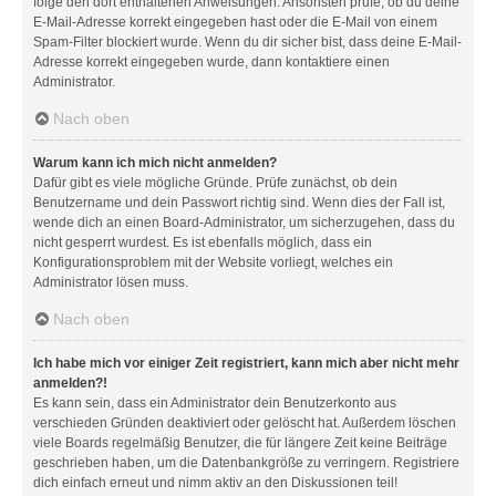
folge den dort enthaltenen Anweisungen. Ansonsten prüfe, ob du deine
E-Mail-Adresse korrekt eingegeben hast oder die E-Mail von einem
Spam-Filter blockiert wurde. Wenn du dir sicher bist, dass deine E-Mail-
Adresse korrekt eingegeben wurde, dann kontaktiere einen
Administrator.
Nach oben
Warum kann ich mich nicht anmelden?
Dafür gibt es viele mögliche Gründe. Prüfe zunächst, ob dein
Benutzername und dein Passwort richtig sind. Wenn dies der Fall ist,
wende dich an einen Board-Administrator, um sicherzugehen, dass du
nicht gesperrt wurdest. Es ist ebenfalls möglich, dass ein
Konfigurationsproblem mit der Website vorliegt, welches ein
Administrator lösen muss.
Nach oben
Ich habe mich vor einiger Zeit registriert, kann mich aber nicht mehr
anmelden?!
Es kann sein, dass ein Administrator dein Benutzerkonto aus
verschieden Gründen deaktiviert oder gelöscht hat. Außerdem löschen
viele Boards regelmäßig Benutzer, die für längere Zeit keine Beiträge
geschrieben haben, um die Datenbankgröße zu verringern. Registriere
dich einfach erneut und nimm aktiv an den Diskussionen teil!