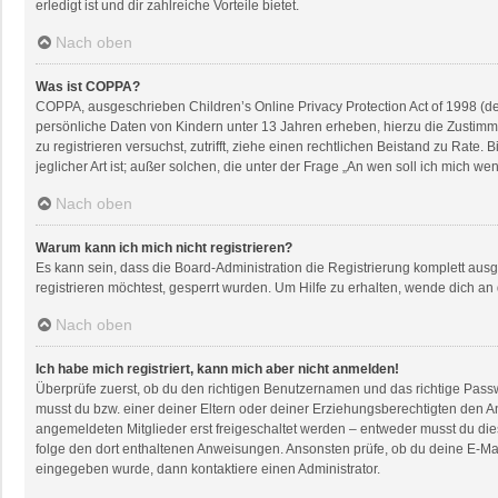
erledigt ist und dir zahlreiche Vorteile bietet.
Nach oben
Was ist COPPA?
COPPA, ausgeschrieben Children’s Online Privacy Protection Act of 1998 (de
persönliche Daten von Kindern unter 13 Jahren erheben, hierzu die Zustimmu
zu registrieren versuchst, zutrifft, ziehe einen rechtlichen Beistand zu Rat
jeglicher Art ist; außer solchen, die unter der Frage „An wen soll ich mich 
Nach oben
Warum kann ich mich nicht registrieren?
Es kann sein, dass die Board-Administration die Registrierung komplett au
registrieren möchtest, gesperrt wurden. Um Hilfe zu erhalten, wende dich an
Nach oben
Ich habe mich registriert, kann mich aber nicht anmelden!
Überprüfe zuerst, ob du den richtigen Benutzernamen und das richtige Pas
musst du bzw. einer deiner Eltern oder deiner Erziehungsberechtigten den An
angemeldeten Mitglieder erst freigeschaltet werden – entweder musst du dies s
folge den dort enthaltenen Anweisungen. Ansonsten prüfe, ob du deine E-Mai
eingegeben wurde, dann kontaktiere einen Administrator.