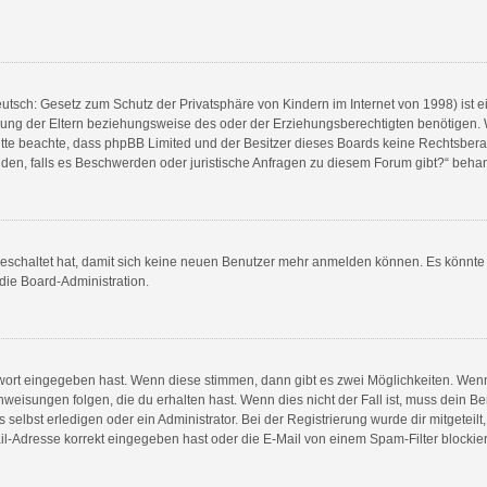
utsch: Gesetz zum Schutz der Privatsphäre von Kindern im Internet von 1998) ist e
ng der Eltern beziehungsweise des oder der Erziehungsberechtigten benötigen. Wen
e. Bitte beachte, dass phpBB Limited und der Besitzer dieses Boards keine Rechtsbe
wenden, falls es Beschwerden oder juristische Anfragen zu diesem Forum gibt?“ beha
sgeschaltet hat, damit sich keine neuen Benutzer mehr anmelden können. Es könnt
 die Board-Administration.
swort eingegeben hast. Wenn diese stimmen, dann gibt es zwei Möglichkeiten. We
weisungen folgen, die du erhalten hast. Wenn dies nicht der Fall ist, muss dein Be
elbst erledigen oder ein Administrator. Bei der Registrierung wurde dir mitgeteilt, 
l-Adresse korrekt eingegeben hast oder die E-Mail von einem Spam-Filter blockiert