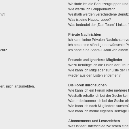
Wo finde ich die Benutzergruppen und w
Wie werde ich Gruppenleiter?
n?!
Weshalb werden verschiedene Benutzer
Was ist eine Hauptgruppe?
Was bedeutet der „Das Team“-Link auf 
Private Nachrichten
Ich kann keine Privaten Nachrichten v
Ich bekomme ständig unerwünschte Pri
ucht?
Ich habe eine Spam-E-Mail von einem M
Freunde und ignorierte Mitglieder
Wozu benötige ich die Listen der Freun
Wie kann ich Mitglieder zur Liste der F
wieder aus den Listen entfernen?
Die Foren durchsuchen
dert, mich anzumelden.
Wie kann ich ein Forum oder mehrere
Weshalb erhalte ich bei der Suche ke
Warum bekomme ich bei der Suche ein
Wie kann ich nach Mitgliedern suchen
Wie kann ich meine eigenen Beiträge
Abonnements und Lesezeichen
Was ist der Unterschied zwischen ei