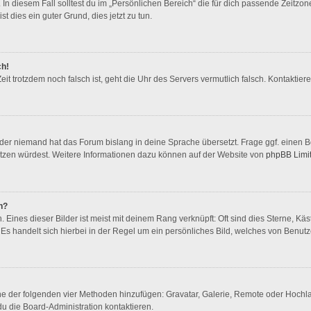
In diesem Fall solltest du im „Persönlichen Bereich“ die für dich passende Zeitzone 
st dies ein guter Grund, dies jetzt zu tun.
ch!
 Zeit trotzdem noch falsch ist, geht die Uhr des Servers vermutlich falsch. Kontakti
oder niemand hat das Forum bislang in deine Sprache übersetzt. Frage ggf. einen Bo
rsetzen würdest. Weitere Informationen dazu können auf der Website von
phpBB Limi
n?
Eines dieser Bilder ist meist mit deinem Rang verknüpft: Oft sind dies Sterne, Kä
Es handelt sich hierbei in der Regel um ein persönliches Bild, welches von Benutze
eine der folgenden vier Methoden hinzufügen: Gravatar, Galerie, Remote oder Hoch
u die Board-Administration kontaktieren.