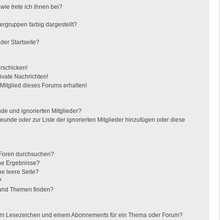
ie trete ich ihnen bei?
gruppen farbig dargestellt?
der Startseite?
erschicken!
vate Nachrichten!
itglied dieses Forums erhalten!
de und ignorierten Mitglieder?
reunde oder zur Liste der ignorierten Mitglieder hinzufügen oder diese
 Foren durchsuchen?
ine Ergebnisse?
e leere Seite?
?
 und Themen finden?
nem Lesezeichen und einem Abonnements für ein Thema oder Forum?