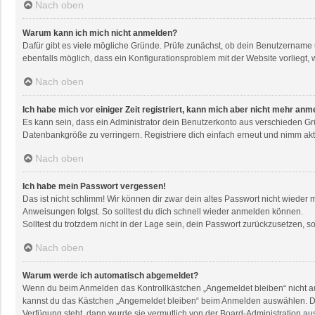
Nach oben
Warum kann ich mich nicht anmelden?
Dafür gibt es viele mögliche Gründe. Prüfe zunächst, ob dein Benutzername u
ebenfalls möglich, dass ein Konfigurationsproblem mit der Website vorliegt, 
Nach oben
Ich habe mich vor einiger Zeit registriert, kann mich aber nicht mehr anm
Es kann sein, dass ein Administrator dein Benutzerkonto aus verschieden Gr
Datenbankgröße zu verringern. Registriere dich einfach erneut und nimm akti
Nach oben
Ich habe mein Passwort vergessen!
Das ist nicht schlimm! Wir können dir zwar dein altes Passwort nicht wieder
Anweisungen folgst. So solltest du dich schnell wieder anmelden können.
Solltest du trotzdem nicht in der Lage sein, dein Passwort zurückzusetzen, 
Nach oben
Warum werde ich automatisch abgemeldet?
Wenn du beim Anmelden das Kontrollkästchen „Angemeldet bleiben“ nicht aus
kannst du das Kästchen „Angemeldet bleiben“ beim Anmelden auswählen. Dies 
Verfügung steht, dann wurde sie vermutlich von der Board-Administration au