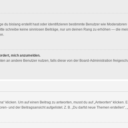
e du bislang erstellt hast oder identifizieren bestimmte Benutzer wie Moderator
. Bitte schreibe keine sinnlosen Beiträge, nur um deinen Rang zu erhöhen — die me
en.
fordert, mich anzumelden.
ichten an andere Benutzer nutzen, falls diese von der Board-Administration freig
licken. Um auf einen Beitrag zu antworten, musst du auf „Antworten“ klicken. Es k
en- und der Beitragsansicht aufgelistet. Z. B. „Du darfst neue Themen erstellen“, 