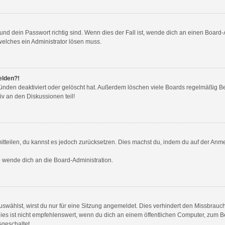
nd dein Passwort richtig sind. Wenn dies der Fall ist, wende dich an einen Board-A
welches ein Administrator lösen muss.
elden?!
ünden deaktiviert oder gelöscht hat. Außerdem löschen viele Boards regelmäßig Ben
v an den Diskussionen teil!
 mitteilen, du kannst es jedoch zurücksetzen. Dies machst du, indem du auf der Anm
so wende dich an die Board-Administration.
wählst, wirst du nur für eine Sitzung angemeldet. Dies verhindert den Missbrauc
ist nicht empfehlenswert, wenn du dich an einem öffentlichen Computer, zum Beis
sgeschaltet.