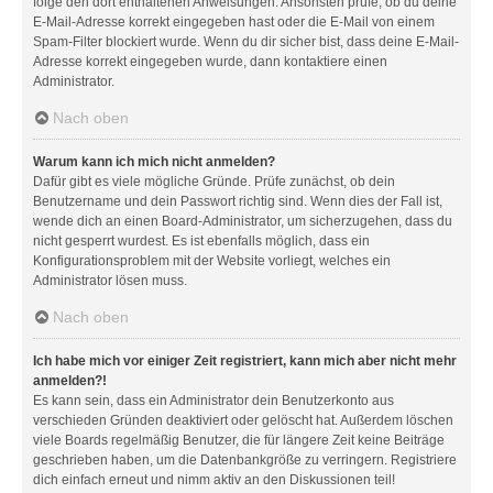
folge den dort enthaltenen Anweisungen. Ansonsten prüfe, ob du deine
E-Mail-Adresse korrekt eingegeben hast oder die E-Mail von einem
Spam-Filter blockiert wurde. Wenn du dir sicher bist, dass deine E-Mail-
Adresse korrekt eingegeben wurde, dann kontaktiere einen
Administrator.
Nach oben
Warum kann ich mich nicht anmelden?
Dafür gibt es viele mögliche Gründe. Prüfe zunächst, ob dein
Benutzername und dein Passwort richtig sind. Wenn dies der Fall ist,
wende dich an einen Board-Administrator, um sicherzugehen, dass du
nicht gesperrt wurdest. Es ist ebenfalls möglich, dass ein
Konfigurationsproblem mit der Website vorliegt, welches ein
Administrator lösen muss.
Nach oben
Ich habe mich vor einiger Zeit registriert, kann mich aber nicht mehr
anmelden?!
Es kann sein, dass ein Administrator dein Benutzerkonto aus
verschieden Gründen deaktiviert oder gelöscht hat. Außerdem löschen
viele Boards regelmäßig Benutzer, die für längere Zeit keine Beiträge
geschrieben haben, um die Datenbankgröße zu verringern. Registriere
dich einfach erneut und nimm aktiv an den Diskussionen teil!