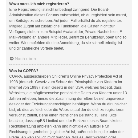
Wozu muss ich mich registrieren?
Eine Registrierung ist nicht unbedingt zwingend. Die Board-
Administration dieses Forums entscheidet, ob du registriert sein musst,
um Beiträge zu schreiben. Auf jeden Fall erhältst du als registriertes
Mitglied Zugriff auf zusätzliche Funktionen, die Gästen nicht zur
Verfügung stehen: zum Beispiel Avatarbilder, Private Nachrichten, E-
Mail-Versand an andere Mitglieder, Beitritt zu Benutzergruppen und so
weiter. Wir empfehlen dir eine Anmeldung, da sie schnell erledigt ist
und dir zahlreiche Vorteile bietet.
Nach oben
Was ist COPPA?
COPPA, ausgeschrieben Children’s Online Privacy Protection Act of
1998 (deutsch: Gesetz zum Schutz der Privatsphäre von Kindern im
Internet von 1998) ist ein Gesetz in den USA, welches festlegt, dass
Websites, die möglicherweise persönliche Daten von Kindern unter 13
Jahren erheben, hierzu die Zustimmung der Eltern beziehungsweise
des oder der Erziehungsberechtigten benötigen. Wenn du dir unsicher
bist, ob dies auf dich oder die Website, auf der du dich zu registrieren
versuchst, zutrifft, ziehe einen rechtlichen Beistand zu Rate. Bitte
beachte, dass phpBB Limited und der Besitzer dieses Boards keine
Rechtsberatung anbieten kann und nicht die Anlaufstelle für
Rechtsangelegenheiten jeglicher Art ist; außer solchen, die unter der
Frage „An wen soll ich mich wenden, falls es Beschwerden oder