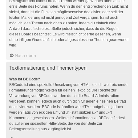
Beitragsansicht kannst du das Thema wieder ganz nach oben auf die
erste Seite des Forums holen. Wenn du den entsprechenden Link nicht
siehst, dann ist die Funktion möglicherweise deaktiviert oder seit der
letzten Markierung ist nicht genügend Zeit vergangen. Es ist auch
möglich, das Thema nach oben zu holen, indem du einfach eine
Antwort darauf schreibst. Stelle jedoch sicher, dass du die Regeln
dieses Boards beachtest! Es wird meist nicht gerne gesehen, wenn
ohne triftigen Grund auf alte oder abgeschlossene Themen geantwortet
wird.
Nach oben
Textformatierung und Thementypen
Was ist BBCode?
BBCode ist eine spezielle Umsetzung von HTML, die dir weitreichende
Formatierungsmöglichkeiten für deinen Text gibt. Die Rechte zur
Verwendung von BBCode werden durch die Board-Administration
vergeben, können jedoch auch durch dich für jeden einzelnen Beitrag
deaktiviert werden. BBCode ist ähnlich wie HTML aufgebaut, jedoch
werden Tags von eckigen („[“ und „]“) statt spitzen („<“ und „>“)
Klammern eingeschlossen. Weitere Informationen zu BBCode findest
du auf einer speziellen Hilfe-Seite, die von der Seite zur
Beitragserstellung aus zugänglich ist.