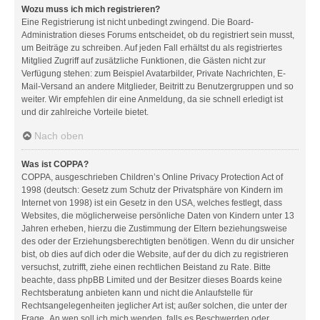
Wozu muss ich mich registrieren?
Eine Registrierung ist nicht unbedingt zwingend. Die Board-
Administration dieses Forums entscheidet, ob du registriert sein musst,
um Beiträge zu schreiben. Auf jeden Fall erhältst du als registriertes
Mitglied Zugriff auf zusätzliche Funktionen, die Gästen nicht zur
Verfügung stehen: zum Beispiel Avatarbilder, Private Nachrichten, E-
Mail-Versand an andere Mitglieder, Beitritt zu Benutzergruppen und so
weiter. Wir empfehlen dir eine Anmeldung, da sie schnell erledigt ist
und dir zahlreiche Vorteile bietet.
Nach oben
Was ist COPPA?
COPPA, ausgeschrieben Children’s Online Privacy Protection Act of
1998 (deutsch: Gesetz zum Schutz der Privatsphäre von Kindern im
Internet von 1998) ist ein Gesetz in den USA, welches festlegt, dass
Websites, die möglicherweise persönliche Daten von Kindern unter 13
Jahren erheben, hierzu die Zustimmung der Eltern beziehungsweise
des oder der Erziehungsberechtigten benötigen. Wenn du dir unsicher
bist, ob dies auf dich oder die Website, auf der du dich zu registrieren
versuchst, zutrifft, ziehe einen rechtlichen Beistand zu Rate. Bitte
beachte, dass phpBB Limited und der Besitzer dieses Boards keine
Rechtsberatung anbieten kann und nicht die Anlaufstelle für
Rechtsangelegenheiten jeglicher Art ist; außer solchen, die unter der
Frage „An wen soll ich mich wenden, falls es Beschwerden oder