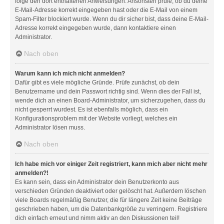
folge den dort enthaltenen Anweisungen. Ansonsten prüfe, ob du deine
E-Mail-Adresse korrekt eingegeben hast oder die E-Mail von einem
Spam-Filter blockiert wurde. Wenn du dir sicher bist, dass deine E-Mail-
Adresse korrekt eingegeben wurde, dann kontaktiere einen
Administrator.
Nach oben
Warum kann ich mich nicht anmelden?
Dafür gibt es viele mögliche Gründe. Prüfe zunächst, ob dein
Benutzername und dein Passwort richtig sind. Wenn dies der Fall ist,
wende dich an einen Board-Administrator, um sicherzugehen, dass du
nicht gesperrt wurdest. Es ist ebenfalls möglich, dass ein
Konfigurationsproblem mit der Website vorliegt, welches ein
Administrator lösen muss.
Nach oben
Ich habe mich vor einiger Zeit registriert, kann mich aber nicht mehr
anmelden?!
Es kann sein, dass ein Administrator dein Benutzerkonto aus
verschieden Gründen deaktiviert oder gelöscht hat. Außerdem löschen
viele Boards regelmäßig Benutzer, die für längere Zeit keine Beiträge
geschrieben haben, um die Datenbankgröße zu verringern. Registriere
dich einfach erneut und nimm aktiv an den Diskussionen teil!