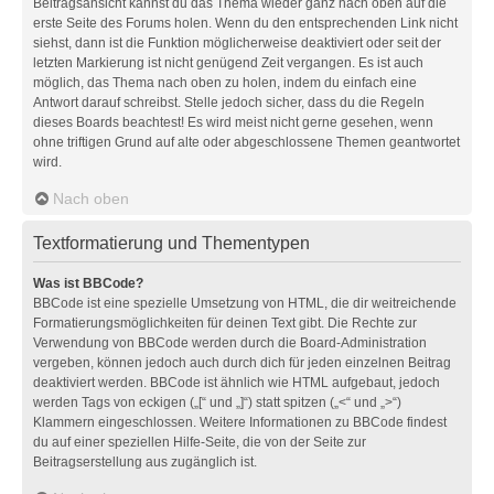
Beitragsansicht kannst du das Thema wieder ganz nach oben auf die
erste Seite des Forums holen. Wenn du den entsprechenden Link nicht
siehst, dann ist die Funktion möglicherweise deaktiviert oder seit der
letzten Markierung ist nicht genügend Zeit vergangen. Es ist auch
möglich, das Thema nach oben zu holen, indem du einfach eine
Antwort darauf schreibst. Stelle jedoch sicher, dass du die Regeln
dieses Boards beachtest! Es wird meist nicht gerne gesehen, wenn
ohne triftigen Grund auf alte oder abgeschlossene Themen geantwortet
wird.
Nach oben
Textformatierung und Thementypen
Was ist BBCode?
BBCode ist eine spezielle Umsetzung von HTML, die dir weitreichende
Formatierungsmöglichkeiten für deinen Text gibt. Die Rechte zur
Verwendung von BBCode werden durch die Board-Administration
vergeben, können jedoch auch durch dich für jeden einzelnen Beitrag
deaktiviert werden. BBCode ist ähnlich wie HTML aufgebaut, jedoch
werden Tags von eckigen („[“ und „]“) statt spitzen („<“ und „>“)
Klammern eingeschlossen. Weitere Informationen zu BBCode findest
du auf einer speziellen Hilfe-Seite, die von der Seite zur
Beitragserstellung aus zugänglich ist.