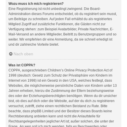
Wozu muss ich mich registrieren?
Eine Registrierung ist nicht unbedingt zwingend. Die Board-
Administration dieses Forums entscheidet, ob du registriert sein musst,
um Beiträge zu schreiben. Auf jeden Fall erhältst du als registriertes
Mitglied Zugriff auf zusätzliche Funktionen, die Gästen nicht zur
Verfügung stehen: zum Beispiel Avatarbilder, Private Nachrichten, E-
Mail-Versand an andere Mitglieder, Beitritt zu Benutzergruppen und so
weiter. Wir empfehlen dir eine Anmeldung, da sie schnell erledigt ist
und dir zahlreiche Vorteile bietet.
Nach oben
Was ist COPPA?
COPPA, ausgeschrieben Children’s Online Privacy Protection Act of
1998 (deutsch: Gesetz zum Schutz der Privatsphäre von Kindern im
Internet von 1998) ist ein Gesetz in den USA, welches festlegt, dass
Websites, die möglicherweise persönliche Daten von Kindern unter 13
Jahren erheben, hierzu die Zustimmung der Eltern beziehungsweise
des oder der Erziehungsberechtigten benötigen. Wenn du dir unsicher
bist, ob dies auf dich oder die Website, auf der du dich zu registrieren
versuchst, zutrifft, ziehe einen rechtlichen Beistand zu Rate. Bitte
beachte, dass phpBB Limited und der Besitzer dieses Boards keine
Rechtsberatung anbieten kann und nicht die Anlaufstelle für
Rechtsangelegenheiten jeglicher Art ist; außer solchen, die unter der
Frage „An wen soll ich mich wenden, falls es Beschwerden oder