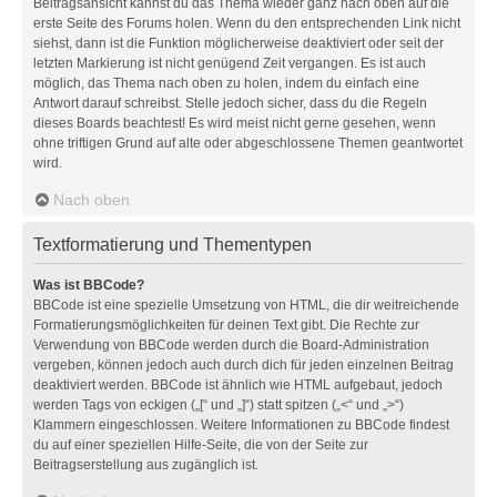
Beitragsansicht kannst du das Thema wieder ganz nach oben auf die
erste Seite des Forums holen. Wenn du den entsprechenden Link nicht
siehst, dann ist die Funktion möglicherweise deaktiviert oder seit der
letzten Markierung ist nicht genügend Zeit vergangen. Es ist auch
möglich, das Thema nach oben zu holen, indem du einfach eine
Antwort darauf schreibst. Stelle jedoch sicher, dass du die Regeln
dieses Boards beachtest! Es wird meist nicht gerne gesehen, wenn
ohne triftigen Grund auf alte oder abgeschlossene Themen geantwortet
wird.
Nach oben
Textformatierung und Thementypen
Was ist BBCode?
BBCode ist eine spezielle Umsetzung von HTML, die dir weitreichende
Formatierungsmöglichkeiten für deinen Text gibt. Die Rechte zur
Verwendung von BBCode werden durch die Board-Administration
vergeben, können jedoch auch durch dich für jeden einzelnen Beitrag
deaktiviert werden. BBCode ist ähnlich wie HTML aufgebaut, jedoch
werden Tags von eckigen („[“ und „]“) statt spitzen („<“ und „>“)
Klammern eingeschlossen. Weitere Informationen zu BBCode findest
du auf einer speziellen Hilfe-Seite, die von der Seite zur
Beitragserstellung aus zugänglich ist.