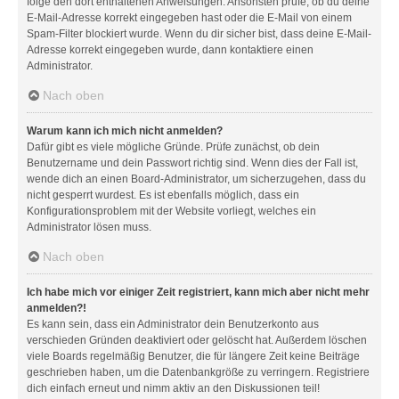
folge den dort enthaltenen Anweisungen. Ansonsten prüfe, ob du deine
E-Mail-Adresse korrekt eingegeben hast oder die E-Mail von einem
Spam-Filter blockiert wurde. Wenn du dir sicher bist, dass deine E-Mail-
Adresse korrekt eingegeben wurde, dann kontaktiere einen
Administrator.
Nach oben
Warum kann ich mich nicht anmelden?
Dafür gibt es viele mögliche Gründe. Prüfe zunächst, ob dein
Benutzername und dein Passwort richtig sind. Wenn dies der Fall ist,
wende dich an einen Board-Administrator, um sicherzugehen, dass du
nicht gesperrt wurdest. Es ist ebenfalls möglich, dass ein
Konfigurationsproblem mit der Website vorliegt, welches ein
Administrator lösen muss.
Nach oben
Ich habe mich vor einiger Zeit registriert, kann mich aber nicht mehr
anmelden?!
Es kann sein, dass ein Administrator dein Benutzerkonto aus
verschieden Gründen deaktiviert oder gelöscht hat. Außerdem löschen
viele Boards regelmäßig Benutzer, die für längere Zeit keine Beiträge
geschrieben haben, um die Datenbankgröße zu verringern. Registriere
dich einfach erneut und nimm aktiv an den Diskussionen teil!