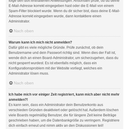
folge den dort enthaltenen Anweisungen. Ansonsten prüfe, ob du deine
E-Mail-Adresse korrekt eingegeben hast oder die E-Mail von einem
Spam-Filter blockiert wurde. Wenn du dir sicher bist, dass deine E-Mail-
Adresse korrekt eingegeben wurde, dann kontaktiere einen
Administrator.
Nach oben
Warum kann ich mich nicht anmelden?
Dafür gibt es viele mögliche Gründe. Prüfe zunächst, ob dein
Benutzername und dein Passwort richtig sind. Wenn dies der Fall ist,
wende dich an einen Board-Administrator, um sicherzugehen, dass du
nicht gesperrt wurdest. Es ist ebenfalls möglich, dass ein
Konfigurationsproblem mit der Website vorliegt, welches ein
Administrator lösen muss.
Nach oben
Ich habe mich vor einiger Zeit registriert, kann mich aber nicht mehr
anmelden?!
Es kann sein, dass ein Administrator dein Benutzerkonto aus
verschieden Gründen deaktiviert oder gelöscht hat. Außerdem löschen
viele Boards regelmäßig Benutzer, die für längere Zeit keine Beiträge
geschrieben haben, um die Datenbankgröße zu verringern. Registriere
dich einfach erneut und nimm aktiv an den Diskussionen teil!