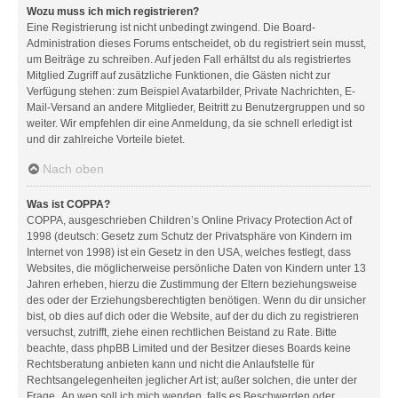
Wozu muss ich mich registrieren?
Eine Registrierung ist nicht unbedingt zwingend. Die Board-
Administration dieses Forums entscheidet, ob du registriert sein musst,
um Beiträge zu schreiben. Auf jeden Fall erhältst du als registriertes
Mitglied Zugriff auf zusätzliche Funktionen, die Gästen nicht zur
Verfügung stehen: zum Beispiel Avatarbilder, Private Nachrichten, E-
Mail-Versand an andere Mitglieder, Beitritt zu Benutzergruppen und so
weiter. Wir empfehlen dir eine Anmeldung, da sie schnell erledigt ist
und dir zahlreiche Vorteile bietet.
Nach oben
Was ist COPPA?
COPPA, ausgeschrieben Children’s Online Privacy Protection Act of
1998 (deutsch: Gesetz zum Schutz der Privatsphäre von Kindern im
Internet von 1998) ist ein Gesetz in den USA, welches festlegt, dass
Websites, die möglicherweise persönliche Daten von Kindern unter 13
Jahren erheben, hierzu die Zustimmung der Eltern beziehungsweise
des oder der Erziehungsberechtigten benötigen. Wenn du dir unsicher
bist, ob dies auf dich oder die Website, auf der du dich zu registrieren
versuchst, zutrifft, ziehe einen rechtlichen Beistand zu Rate. Bitte
beachte, dass phpBB Limited und der Besitzer dieses Boards keine
Rechtsberatung anbieten kann und nicht die Anlaufstelle für
Rechtsangelegenheiten jeglicher Art ist; außer solchen, die unter der
Frage „An wen soll ich mich wenden, falls es Beschwerden oder