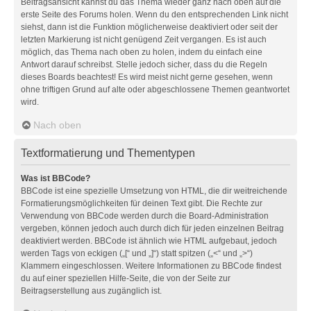
Beitragsansicht kannst du das Thema wieder ganz nach oben auf die
erste Seite des Forums holen. Wenn du den entsprechenden Link nicht
siehst, dann ist die Funktion möglicherweise deaktiviert oder seit der
letzten Markierung ist nicht genügend Zeit vergangen. Es ist auch
möglich, das Thema nach oben zu holen, indem du einfach eine
Antwort darauf schreibst. Stelle jedoch sicher, dass du die Regeln
dieses Boards beachtest! Es wird meist nicht gerne gesehen, wenn
ohne triftigen Grund auf alte oder abgeschlossene Themen geantwortet
wird.
Nach oben
Textformatierung und Thementypen
Was ist BBCode?
BBCode ist eine spezielle Umsetzung von HTML, die dir weitreichende
Formatierungsmöglichkeiten für deinen Text gibt. Die Rechte zur
Verwendung von BBCode werden durch die Board-Administration
vergeben, können jedoch auch durch dich für jeden einzelnen Beitrag
deaktiviert werden. BBCode ist ähnlich wie HTML aufgebaut, jedoch
werden Tags von eckigen („[“ und „]“) statt spitzen („<“ und „>“)
Klammern eingeschlossen. Weitere Informationen zu BBCode findest
du auf einer speziellen Hilfe-Seite, die von der Seite zur
Beitragserstellung aus zugänglich ist.