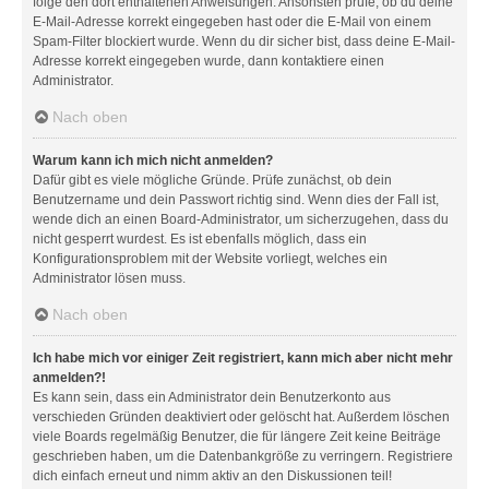
folge den dort enthaltenen Anweisungen. Ansonsten prüfe, ob du deine
E-Mail-Adresse korrekt eingegeben hast oder die E-Mail von einem
Spam-Filter blockiert wurde. Wenn du dir sicher bist, dass deine E-Mail-
Adresse korrekt eingegeben wurde, dann kontaktiere einen
Administrator.
Nach oben
Warum kann ich mich nicht anmelden?
Dafür gibt es viele mögliche Gründe. Prüfe zunächst, ob dein
Benutzername und dein Passwort richtig sind. Wenn dies der Fall ist,
wende dich an einen Board-Administrator, um sicherzugehen, dass du
nicht gesperrt wurdest. Es ist ebenfalls möglich, dass ein
Konfigurationsproblem mit der Website vorliegt, welches ein
Administrator lösen muss.
Nach oben
Ich habe mich vor einiger Zeit registriert, kann mich aber nicht mehr
anmelden?!
Es kann sein, dass ein Administrator dein Benutzerkonto aus
verschieden Gründen deaktiviert oder gelöscht hat. Außerdem löschen
viele Boards regelmäßig Benutzer, die für längere Zeit keine Beiträge
geschrieben haben, um die Datenbankgröße zu verringern. Registriere
dich einfach erneut und nimm aktiv an den Diskussionen teil!