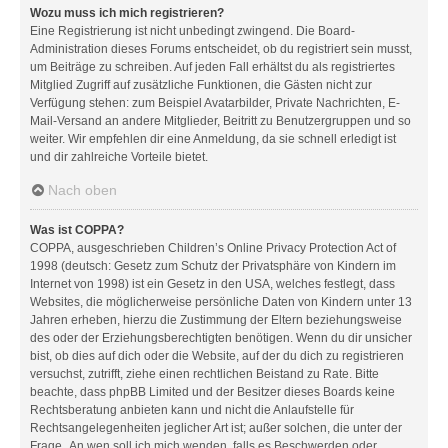
Wozu muss ich mich registrieren?
Eine Registrierung ist nicht unbedingt zwingend. Die Board-
Administration dieses Forums entscheidet, ob du registriert sein musst,
um Beiträge zu schreiben. Auf jeden Fall erhältst du als registriertes
Mitglied Zugriff auf zusätzliche Funktionen, die Gästen nicht zur
Verfügung stehen: zum Beispiel Avatarbilder, Private Nachrichten, E-
Mail-Versand an andere Mitglieder, Beitritt zu Benutzergruppen und so
weiter. Wir empfehlen dir eine Anmeldung, da sie schnell erledigt ist
und dir zahlreiche Vorteile bietet.
Nach oben
Was ist COPPA?
COPPA, ausgeschrieben Children’s Online Privacy Protection Act of
1998 (deutsch: Gesetz zum Schutz der Privatsphäre von Kindern im
Internet von 1998) ist ein Gesetz in den USA, welches festlegt, dass
Websites, die möglicherweise persönliche Daten von Kindern unter 13
Jahren erheben, hierzu die Zustimmung der Eltern beziehungsweise
des oder der Erziehungsberechtigten benötigen. Wenn du dir unsicher
bist, ob dies auf dich oder die Website, auf der du dich zu registrieren
versuchst, zutrifft, ziehe einen rechtlichen Beistand zu Rate. Bitte
beachte, dass phpBB Limited und der Besitzer dieses Boards keine
Rechtsberatung anbieten kann und nicht die Anlaufstelle für
Rechtsangelegenheiten jeglicher Art ist; außer solchen, die unter der
Frage „An wen soll ich mich wenden, falls es Beschwerden oder