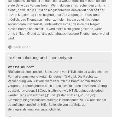
Beitragsansicht kannst du das Thema wieder ganz nach oben auf die
erste Seite des Forums holen. Wenn du den entsprechenden Link nicht
siehst, dann ist die Funktion möglicherweise deaktiviert oder seit der
letzten Markierung ist nicht genügend Zeit vergangen. Es ist auch
möglich, das Thema nach oben zu holen, indem du einfach eine
Antwort darauf schreibst. Stelle jedoch sicher, dass du die Regeln
dieses Boards beachtest! Es wird meist nicht gerne gesehen, wenn
ohne triftigen Grund auf alte oder abgeschlossene Themen geantwortet
wird.
Nach oben
Textformatierung und Thementypen
Was ist BBCode?
BBCode ist eine spezielle Umsetzung von HTML, die dir weitreichende
Formatierungsmöglichkeiten für deinen Text gibt. Die Rechte zur
Verwendung von BBCode werden durch die Board-Administration
vergeben, können jedoch auch durch dich für jeden einzelnen Beitrag
deaktiviert werden. BBCode ist ähnlich wie HTML aufgebaut, jedoch
werden Tags von eckigen („[“ und „]“) statt spitzen („<“ und „>“)
Klammern eingeschlossen. Weitere Informationen zu BBCode findest
du auf einer speziellen Hilfe-Seite, die von der Seite zur
Beitragserstellung aus zugänglich ist.