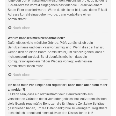
folge den dort enthaltenen Anweisungen. Ansonsten prüfe, ob du deine
E-Mail-Adresse korrekt eingegeben hast oder die E-Mail von einem
Spam-Filter blockiert wurde. Wenn du dir sicher bist, dass deine E-Mail-
Adresse korrekt eingegeben wurde, dann kontaktiere einen
Administrator.
Nach oben
Warum kann ich mich nicht anmelden?
Dafür gibt es viele mögliche Gründe. Prüfe zunächst, ob dein
Benutzername und dein Passwort richtig sind. Wenn dies der Fall ist,
wende dich an einen Board-Administrator, um sicherzugehen, dass du
nicht gesperrt wurdest. Es ist ebenfalls möglich, dass ein
Konfigurationsproblem mit der Website vorliegt, welches ein
Administrator lösen muss.
Nach oben
Ich habe mich vor einiger Zeit registriert, kann mich aber nicht mehr
anmelden?!
Es kann sein, dass ein Administrator dein Benutzerkonto aus
verschieden Gründen deaktiviert oder gelöscht hat. Außerdem löschen
viele Boards regelmäßig Benutzer, die für längere Zeit keine Beiträge
geschrieben haben, um die Datenbankgröße zu verringern. Registriere
dich einfach erneut und nimm aktiv an den Diskussionen teil!