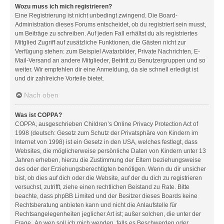
Wozu muss ich mich registrieren?
Eine Registrierung ist nicht unbedingt zwingend. Die Board-
Administration dieses Forums entscheidet, ob du registriert sein musst,
um Beiträge zu schreiben. Auf jeden Fall erhältst du als registriertes
Mitglied Zugriff auf zusätzliche Funktionen, die Gästen nicht zur
Verfügung stehen: zum Beispiel Avatarbilder, Private Nachrichten, E-
Mail-Versand an andere Mitglieder, Beitritt zu Benutzergruppen und so
weiter. Wir empfehlen dir eine Anmeldung, da sie schnell erledigt ist
und dir zahlreiche Vorteile bietet.
Nach oben
Was ist COPPA?
COPPA, ausgeschrieben Children’s Online Privacy Protection Act of
1998 (deutsch: Gesetz zum Schutz der Privatsphäre von Kindern im
Internet von 1998) ist ein Gesetz in den USA, welches festlegt, dass
Websites, die möglicherweise persönliche Daten von Kindern unter 13
Jahren erheben, hierzu die Zustimmung der Eltern beziehungsweise
des oder der Erziehungsberechtigten benötigen. Wenn du dir unsicher
bist, ob dies auf dich oder die Website, auf der du dich zu registrieren
versuchst, zutrifft, ziehe einen rechtlichen Beistand zu Rate. Bitte
beachte, dass phpBB Limited und der Besitzer dieses Boards keine
Rechtsberatung anbieten kann und nicht die Anlaufstelle für
Rechtsangelegenheiten jeglicher Art ist; außer solchen, die unter der
Frage „An wen soll ich mich wenden, falls es Beschwerden oder