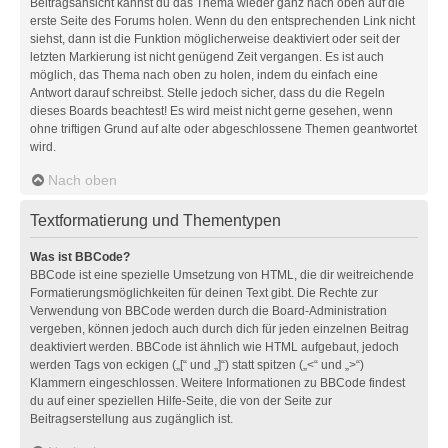
Beitragsansicht kannst du das Thema wieder ganz nach oben auf die
erste Seite des Forums holen. Wenn du den entsprechenden Link nicht
siehst, dann ist die Funktion möglicherweise deaktiviert oder seit der
letzten Markierung ist nicht genügend Zeit vergangen. Es ist auch
möglich, das Thema nach oben zu holen, indem du einfach eine
Antwort darauf schreibst. Stelle jedoch sicher, dass du die Regeln
dieses Boards beachtest! Es wird meist nicht gerne gesehen, wenn
ohne triftigen Grund auf alte oder abgeschlossene Themen geantwortet
wird.
Nach oben
Textformatierung und Thementypen
Was ist BBCode?
BBCode ist eine spezielle Umsetzung von HTML, die dir weitreichende
Formatierungsmöglichkeiten für deinen Text gibt. Die Rechte zur
Verwendung von BBCode werden durch die Board-Administration
vergeben, können jedoch auch durch dich für jeden einzelnen Beitrag
deaktiviert werden. BBCode ist ähnlich wie HTML aufgebaut, jedoch
werden Tags von eckigen („[“ und „]“) statt spitzen („<“ und „>“)
Klammern eingeschlossen. Weitere Informationen zu BBCode findest
du auf einer speziellen Hilfe-Seite, die von der Seite zur
Beitragserstellung aus zugänglich ist.