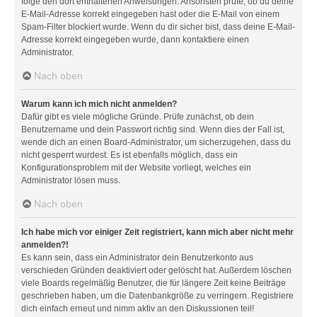
folge den dort enthaltenen Anweisungen. Ansonsten prüfe, ob du deine
E-Mail-Adresse korrekt eingegeben hast oder die E-Mail von einem
Spam-Filter blockiert wurde. Wenn du dir sicher bist, dass deine E-Mail-
Adresse korrekt eingegeben wurde, dann kontaktiere einen
Administrator.
Nach oben
Warum kann ich mich nicht anmelden?
Dafür gibt es viele mögliche Gründe. Prüfe zunächst, ob dein
Benutzername und dein Passwort richtig sind. Wenn dies der Fall ist,
wende dich an einen Board-Administrator, um sicherzugehen, dass du
nicht gesperrt wurdest. Es ist ebenfalls möglich, dass ein
Konfigurationsproblem mit der Website vorliegt, welches ein
Administrator lösen muss.
Nach oben
Ich habe mich vor einiger Zeit registriert, kann mich aber nicht mehr
anmelden?!
Es kann sein, dass ein Administrator dein Benutzerkonto aus
verschieden Gründen deaktiviert oder gelöscht hat. Außerdem löschen
viele Boards regelmäßig Benutzer, die für längere Zeit keine Beiträge
geschrieben haben, um die Datenbankgröße zu verringern. Registriere
dich einfach erneut und nimm aktiv an den Diskussionen teil!