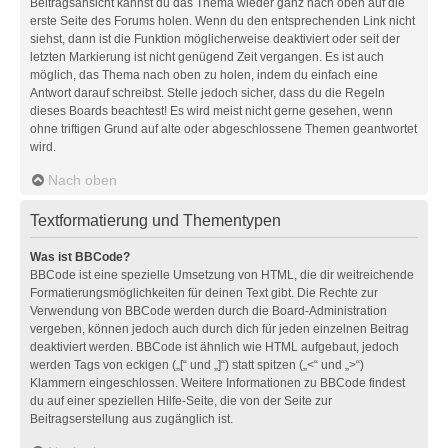
Beitragsansicht kannst du das Thema wieder ganz nach oben auf die
erste Seite des Forums holen. Wenn du den entsprechenden Link nicht
siehst, dann ist die Funktion möglicherweise deaktiviert oder seit der
letzten Markierung ist nicht genügend Zeit vergangen. Es ist auch
möglich, das Thema nach oben zu holen, indem du einfach eine
Antwort darauf schreibst. Stelle jedoch sicher, dass du die Regeln
dieses Boards beachtest! Es wird meist nicht gerne gesehen, wenn
ohne triftigen Grund auf alte oder abgeschlossene Themen geantwortet
wird.
Nach oben
Textformatierung und Thementypen
Was ist BBCode?
BBCode ist eine spezielle Umsetzung von HTML, die dir weitreichende
Formatierungsmöglichkeiten für deinen Text gibt. Die Rechte zur
Verwendung von BBCode werden durch die Board-Administration
vergeben, können jedoch auch durch dich für jeden einzelnen Beitrag
deaktiviert werden. BBCode ist ähnlich wie HTML aufgebaut, jedoch
werden Tags von eckigen („[“ und „]“) statt spitzen („<“ und „>“)
Klammern eingeschlossen. Weitere Informationen zu BBCode findest
du auf einer speziellen Hilfe-Seite, die von der Seite zur
Beitragserstellung aus zugänglich ist.