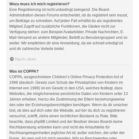
Wozu muss ich mich registrieren?
Eine Registrierung ist nicht unbedingt zwingend. Die Board-
Administration dieses Forums entscheidet, ob du registriert sein musst,
um Beiträge zu schreiben. Auf jeden Fall erhältst du als registriertes
Mitglied Zugriff auf zusätzliche Funktionen, die Gästen nicht zur
Verfügung stehen: zum Beispiel Avatarbilder, Private Nachrichten, E-
Mail-Versand an andere Mitglieder, Beitritt zu Benutzergruppen und so
weiter. Wir empfehlen dir eine Anmeldung, da sie schnell erledigt ist
und dir zahlreiche Vorteile bietet.
Nach oben
Was ist COPPA?
COPPA, ausgeschrieben Children’s Online Privacy Protection Act of
1998 (deutsch: Gesetz zum Schutz der Privatsphäre von Kindern im
Internet von 1998) ist ein Gesetz in den USA, welches festlegt, dass
Websites, die möglicherweise persönliche Daten von Kindern unter 13
Jahren erheben, hierzu die Zustimmung der Eltern beziehungsweise
des oder der Erziehungsberechtigten benötigen. Wenn du dir unsicher
bist, ob dies auf dich oder die Website, auf der du dich zu registrieren
versuchst, zutrifft, ziehe einen rechtlichen Beistand zu Rate. Bitte
beachte, dass phpBB Limited und der Besitzer dieses Boards keine
Rechtsberatung anbieten kann und nicht die Anlaufstelle für
Rechtsangelegenheiten jeglicher Art ist; außer solchen, die unter der
Frage „An wen soll ich mich wenden, falls es Beschwerden oder