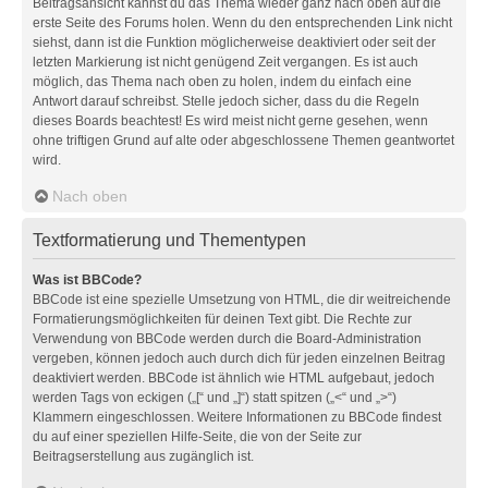
Beitragsansicht kannst du das Thema wieder ganz nach oben auf die
erste Seite des Forums holen. Wenn du den entsprechenden Link nicht
siehst, dann ist die Funktion möglicherweise deaktiviert oder seit der
letzten Markierung ist nicht genügend Zeit vergangen. Es ist auch
möglich, das Thema nach oben zu holen, indem du einfach eine
Antwort darauf schreibst. Stelle jedoch sicher, dass du die Regeln
dieses Boards beachtest! Es wird meist nicht gerne gesehen, wenn
ohne triftigen Grund auf alte oder abgeschlossene Themen geantwortet
wird.
Nach oben
Textformatierung und Thementypen
Was ist BBCode?
BBCode ist eine spezielle Umsetzung von HTML, die dir weitreichende
Formatierungsmöglichkeiten für deinen Text gibt. Die Rechte zur
Verwendung von BBCode werden durch die Board-Administration
vergeben, können jedoch auch durch dich für jeden einzelnen Beitrag
deaktiviert werden. BBCode ist ähnlich wie HTML aufgebaut, jedoch
werden Tags von eckigen („[“ und „]“) statt spitzen („<“ und „>“)
Klammern eingeschlossen. Weitere Informationen zu BBCode findest
du auf einer speziellen Hilfe-Seite, die von der Seite zur
Beitragserstellung aus zugänglich ist.