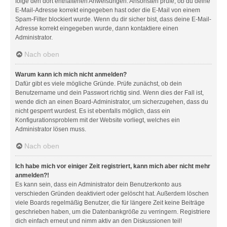
folge den dort enthaltenen Anweisungen. Ansonsten prüfe, ob du deine
E-Mail-Adresse korrekt eingegeben hast oder die E-Mail von einem
Spam-Filter blockiert wurde. Wenn du dir sicher bist, dass deine E-Mail-
Adresse korrekt eingegeben wurde, dann kontaktiere einen
Administrator.
Nach oben
Warum kann ich mich nicht anmelden?
Dafür gibt es viele mögliche Gründe. Prüfe zunächst, ob dein
Benutzername und dein Passwort richtig sind. Wenn dies der Fall ist,
wende dich an einen Board-Administrator, um sicherzugehen, dass du
nicht gesperrt wurdest. Es ist ebenfalls möglich, dass ein
Konfigurationsproblem mit der Website vorliegt, welches ein
Administrator lösen muss.
Nach oben
Ich habe mich vor einiger Zeit registriert, kann mich aber nicht mehr
anmelden?!
Es kann sein, dass ein Administrator dein Benutzerkonto aus
verschieden Gründen deaktiviert oder gelöscht hat. Außerdem löschen
viele Boards regelmäßig Benutzer, die für längere Zeit keine Beiträge
geschrieben haben, um die Datenbankgröße zu verringern. Registriere
dich einfach erneut und nimm aktiv an den Diskussionen teil!