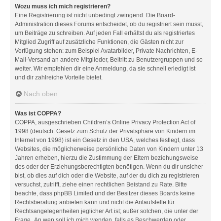
Wozu muss ich mich registrieren?
Eine Registrierung ist nicht unbedingt zwingend. Die Board-
Administration dieses Forums entscheidet, ob du registriert sein musst,
um Beiträge zu schreiben. Auf jeden Fall erhältst du als registriertes
Mitglied Zugriff auf zusätzliche Funktionen, die Gästen nicht zur
Verfügung stehen: zum Beispiel Avatarbilder, Private Nachrichten, E-
Mail-Versand an andere Mitglieder, Beitritt zu Benutzergruppen und so
weiter. Wir empfehlen dir eine Anmeldung, da sie schnell erledigt ist
und dir zahlreiche Vorteile bietet.
Nach oben
Was ist COPPA?
COPPA, ausgeschrieben Children’s Online Privacy Protection Act of
1998 (deutsch: Gesetz zum Schutz der Privatsphäre von Kindern im
Internet von 1998) ist ein Gesetz in den USA, welches festlegt, dass
Websites, die möglicherweise persönliche Daten von Kindern unter 13
Jahren erheben, hierzu die Zustimmung der Eltern beziehungsweise
des oder der Erziehungsberechtigten benötigen. Wenn du dir unsicher
bist, ob dies auf dich oder die Website, auf der du dich zu registrieren
versuchst, zutrifft, ziehe einen rechtlichen Beistand zu Rate. Bitte
beachte, dass phpBB Limited und der Besitzer dieses Boards keine
Rechtsberatung anbieten kann und nicht die Anlaufstelle für
Rechtsangelegenheiten jeglicher Art ist; außer solchen, die unter der
Frage „An wen soll ich mich wenden, falls es Beschwerden oder