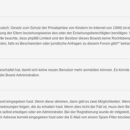
utsch: Gesetz zum Schutz der Privatsphäre von Kindern im Internet von 1998) ist e
ng der Eltern beziehungsweise des oder der Erziehungsberechtigten benötigen. Wen
e. Bitte beachte, dass phpBB Limited und der Besitzer dieses Boards keine Rechtsbe
wenden, falls es Beschwerden oder juristische Anfragen zu diesem Forum gibt?“ beha
sgeschaltet hat, damit sich keine neuen Benutzer mehr anmelden können. Es könnt
 die Board-Administration.
swort eingegeben hast. Wenn diese stimmen, dann gibt es zwei Möglichkeiten. We
weisungen folgen, die du erhalten hast. Wenn dies nicht der Fall ist, muss dein Be
elbst erledigen oder ein Administrator. Bei der Registrierung wurde dir mitgeteilt, 
l-Adresse korrekt eingegeben hast oder die E-Mail von einem Spam-Filter blockiert