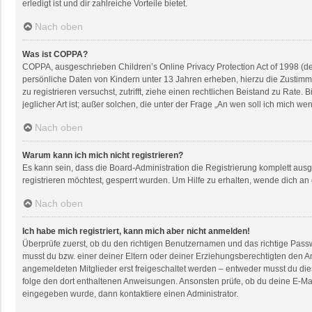
erledigt ist und dir zahlreiche Vorteile bietet.
Nach oben
Was ist COPPA?
COPPA, ausgeschrieben Children’s Online Privacy Protection Act of 1998 (de
persönliche Daten von Kindern unter 13 Jahren erheben, hierzu die Zustimmu
zu registrieren versuchst, zutrifft, ziehe einen rechtlichen Beistand zu Rat
jeglicher Art ist; außer solchen, die unter der Frage „An wen soll ich mich 
Nach oben
Warum kann ich mich nicht registrieren?
Es kann sein, dass die Board-Administration die Registrierung komplett au
registrieren möchtest, gesperrt wurden. Um Hilfe zu erhalten, wende dich an
Nach oben
Ich habe mich registriert, kann mich aber nicht anmelden!
Überprüfe zuerst, ob du den richtigen Benutzernamen und das richtige Pas
musst du bzw. einer deiner Eltern oder deiner Erziehungsberechtigten den An
angemeldeten Mitglieder erst freigeschaltet werden – entweder musst du dies s
folge den dort enthaltenen Anweisungen. Ansonsten prüfe, ob du deine E-Mai
eingegeben wurde, dann kontaktiere einen Administrator.