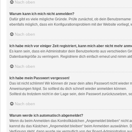
Nach oben
Warum kann ich mich nicht anmelden?
Dafür gibt es viele mögliche Gründe. Prüfe zunächst, ob dein Benutzername u
ebenfalls möglich, dass ein Konfigurationsproblem mit der Website vorliegt, 
Nach oben
Ich habe mich vor einiger Zeit registriert, kann mich aber nicht mehr anm
Es kann sein, dass ein Administrator dein Benutzerkonto aus verschieden Gr
Datenbankgröße zu verringern. Registriere dich einfach erneut und nimm akti
Nach oben
Ich habe mein Passwort vergessen!
Das ist nicht schlimm! Wir können dir zwar dein altes Passwort nicht wieder
Anweisungen folgst. So solltest du dich schnell wieder anmelden können.
Solltest du trotzdem nicht in der Lage sein, dein Passwort zurückzusetzen, 
Nach oben
Warum werde ich automatisch abgemeldet?
Wenn du beim Anmelden das Kontrollkästchen „Angemeldet bleiben“ nicht aus
kannst du das Kästchen „Angemeldet bleiben“ beim Anmelden auswählen. Dies 
Verfügung steht, dann wurde sie vermutlich von der Board-Administration au