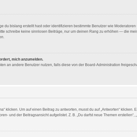
e du bislang erstellt hast oder identifizieren bestimmte Benutzer wie Moderator
. Bitte schreibe keine sinnlosen Beiträge, nur um deinen Rang zu erhöhen — die me
en.
fordert, mich anzumelden.
ichten an andere Benutzer nutzen, falls diese von der Board-Administration freig
licken. Um auf einen Beitrag zu antworten, musst du auf „Antworten“ klicken. Es k
en- und der Beitragsansicht aufgelistet. Z. B. „Du darfst neue Themen erstellen“, 