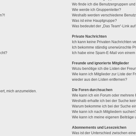
Wo finde ich die Benutzergruppen und w
Wie werde ich Gruppenleiter?
n?!
Weshalb werden verschiedene Benutzer
Was ist eine Hauptgruppe?
Was bedeutet der „Das Team“-Link auf 
Private Nachrichten
Ich kann keine Privaten Nachrichten v
Ich bekomme ständig unerwünschte Pri
ucht?
Ich habe eine Spam-E-Mail von einem M
Freunde und ignorierte Mitglieder
Wozu benötige ich die Listen der Freun
Wie kann ich Mitglieder zur Liste der F
wieder aus den Listen entfernen?
Die Foren durchsuchen
dert, mich anzumelden.
Wie kann ich ein Forum oder mehrere
Weshalb erhalte ich bei der Suche ke
Warum bekomme ich bei der Suche ein
Wie kann ich nach Mitgliedern suchen
Wie kann ich meine eigenen Beiträge
Abonnements und Lesezeichen
Was ist der Unterschied zwischen ei