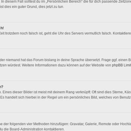
In diesem Fall solltest du im „Persönlichen Bereich“ die für dich passende Zeitzone 
st dies ein guter Grund, dies jetzt zu tun.
ch!
 Zeit trotzdem noch falsch ist, geht die Uhr des Servers vermutlich falsch. Kontakti
oder niemand hat das Forum bislang in deine Sprache übersetzt. Frage ggf. einen Bo
rsetzen würdest. Weitere Informationen dazu können auf der Website von
phpBB Limi
n?
Eines dieser Bilder ist meist mit deinem Rang verknüpft: Oft sind dies Sterne, Kä
Es handelt sich hierbei in der Regel um ein persönliches Bild, welches von Benutze
eine der folgenden vier Methoden hinzufügen: Gravatar, Galerie, Remote oder Hoch
u die Board-Administration kontaktieren.