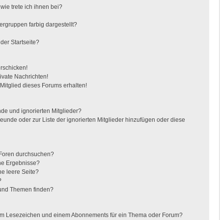
ie trete ich ihnen bei?
gruppen farbig dargestellt?
der Startseite?
erschicken!
vate Nachrichten!
itglied dieses Forums erhalten!
de und ignorierten Mitglieder?
reunde oder zur Liste der ignorierten Mitglieder hinzufügen oder diese
 Foren durchsuchen?
ine Ergebnisse?
e leere Seite?
?
 und Themen finden?
nem Lesezeichen und einem Abonnements für ein Thema oder Forum?