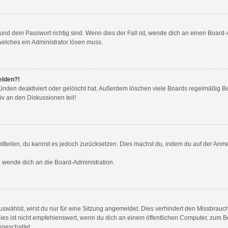
nd dein Passwort richtig sind. Wenn dies der Fall ist, wende dich an einen Board-A
welches ein Administrator lösen muss.
elden?!
ünden deaktiviert oder gelöscht hat. Außerdem löschen viele Boards regelmäßig Ben
v an den Diskussionen teil!
 mitteilen, du kannst es jedoch zurücksetzen. Dies machst du, indem du auf der Anm
so wende dich an die Board-Administration.
wählst, wirst du nur für eine Sitzung angemeldet. Dies verhindert den Missbrauc
ist nicht empfehlenswert, wenn du dich an einem öffentlichen Computer, zum Beis
sgeschaltet.