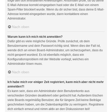
folge den dort enthaltenen Anweisungen. Ansonsten prüfe, ob du deine
E-Mail-Adresse korrekt eingegeben hast oder die E-Mail von einem
Spam-Filter blockiert wurde. Wenn du dir sicher bist, dass deine E-Mail-
Adresse korrekt eingegeben wurde, dann kontaktiere einen
Administrator.
Nach oben
Warum kann ich mich nicht anmelden?
Dafür gibt es viele mögliche Gründe. Prüfe zunächst, ob dein
Benutzername und dein Passwort richtig sind. Wenn dies der Fall ist,
wende dich an einen Board-Administrator, um sicherzugehen, dass du
nicht gesperrt wurdest. Es ist ebenfalls möglich, dass ein
Konfigurationsproblem mit der Website vorliegt, welches ein
Administrator lösen muss.
Nach oben
Ich habe mich vor einiger Zeit registriert, kann mich aber nicht mehr
anmelden?!
Es kann sein, dass ein Administrator dein Benutzerkonto aus
verschieden Gründen deaktiviert oder gelöscht hat. Außerdem löschen
viele Boards regelmäßig Benutzer, die für längere Zeit keine Beiträge
geschrieben haben, um die Datenbankgröße zu verringern. Registriere
dich einfach erneut und nimm aktiv an den Diskussionen teil!