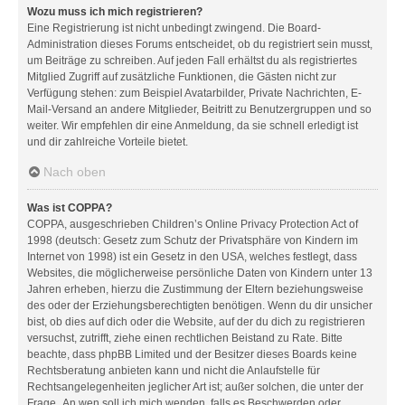
Wozu muss ich mich registrieren?
Eine Registrierung ist nicht unbedingt zwingend. Die Board-
Administration dieses Forums entscheidet, ob du registriert sein musst,
um Beiträge zu schreiben. Auf jeden Fall erhältst du als registriertes
Mitglied Zugriff auf zusätzliche Funktionen, die Gästen nicht zur
Verfügung stehen: zum Beispiel Avatarbilder, Private Nachrichten, E-
Mail-Versand an andere Mitglieder, Beitritt zu Benutzergruppen und so
weiter. Wir empfehlen dir eine Anmeldung, da sie schnell erledigt ist
und dir zahlreiche Vorteile bietet.
Nach oben
Was ist COPPA?
COPPA, ausgeschrieben Children’s Online Privacy Protection Act of
1998 (deutsch: Gesetz zum Schutz der Privatsphäre von Kindern im
Internet von 1998) ist ein Gesetz in den USA, welches festlegt, dass
Websites, die möglicherweise persönliche Daten von Kindern unter 13
Jahren erheben, hierzu die Zustimmung der Eltern beziehungsweise
des oder der Erziehungsberechtigten benötigen. Wenn du dir unsicher
bist, ob dies auf dich oder die Website, auf der du dich zu registrieren
versuchst, zutrifft, ziehe einen rechtlichen Beistand zu Rate. Bitte
beachte, dass phpBB Limited und der Besitzer dieses Boards keine
Rechtsberatung anbieten kann und nicht die Anlaufstelle für
Rechtsangelegenheiten jeglicher Art ist; außer solchen, die unter der
Frage „An wen soll ich mich wenden, falls es Beschwerden oder