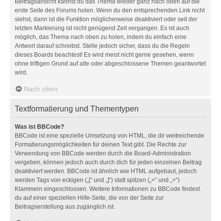
Beitragsansicht kannst du das Thema wieder ganz nach oben auf die
erste Seite des Forums holen. Wenn du den entsprechenden Link nicht
siehst, dann ist die Funktion möglicherweise deaktiviert oder seit der
letzten Markierung ist nicht genügend Zeit vergangen. Es ist auch
möglich, das Thema nach oben zu holen, indem du einfach eine
Antwort darauf schreibst. Stelle jedoch sicher, dass du die Regeln
dieses Boards beachtest! Es wird meist nicht gerne gesehen, wenn
ohne triftigen Grund auf alte oder abgeschlossene Themen geantwortet
wird.
Nach oben
Textformatierung und Thementypen
Was ist BBCode?
BBCode ist eine spezielle Umsetzung von HTML, die dir weitreichende
Formatierungsmöglichkeiten für deinen Text gibt. Die Rechte zur
Verwendung von BBCode werden durch die Board-Administration
vergeben, können jedoch auch durch dich für jeden einzelnen Beitrag
deaktiviert werden. BBCode ist ähnlich wie HTML aufgebaut, jedoch
werden Tags von eckigen („[“ und „]“) statt spitzen („<“ und „>“)
Klammern eingeschlossen. Weitere Informationen zu BBCode findest
du auf einer speziellen Hilfe-Seite, die von der Seite zur
Beitragserstellung aus zugänglich ist.