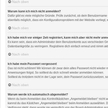
Nach oben
Warum kann ich mich nicht anmelden?
Dafür gibt es viele mögliche Gründe. Prüfe zunächst, ob dein Benutzername u
ebenfalls möglich, dass ein Konfigurationsproblem mit der Website vorliegt, 
Nach oben
Ich habe mich vor einiger Zeit registriert, kann mich aber nicht mehr anm
Es kann sein, dass ein Administrator dein Benutzerkonto aus verschieden Gr
Datenbankgröße zu verringern. Registriere dich einfach erneut und nimm akti
Nach oben
Ich habe mein Passwort vergessen!
Das ist nicht schlimm! Wir können dir zwar dein altes Passwort nicht wieder
Anweisungen folgst. So solltest du dich schnell wieder anmelden können.
Solltest du trotzdem nicht in der Lage sein, dein Passwort zurückzusetzen, 
Nach oben
Warum werde ich automatisch abgemeldet?
Wenn du beim Anmelden das Kontrollkästchen „Angemeldet bleiben“ nicht aus
kannst du das Kästchen „Angemeldet bleiben“ beim Anmelden auswählen. Dies 
Verfügung steht, dann wurde sie vermutlich von der Board-Administration au