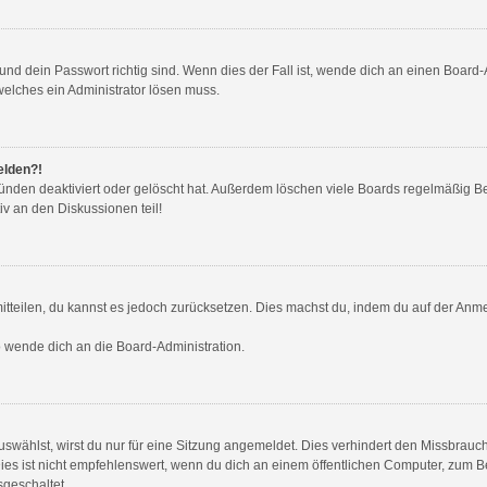
nd dein Passwort richtig sind. Wenn dies der Fall ist, wende dich an einen Board-A
welches ein Administrator lösen muss.
elden?!
ünden deaktiviert oder gelöscht hat. Außerdem löschen viele Boards regelmäßig Ben
v an den Diskussionen teil!
 mitteilen, du kannst es jedoch zurücksetzen. Dies machst du, indem du auf der Anm
so wende dich an die Board-Administration.
wählst, wirst du nur für eine Sitzung angemeldet. Dies verhindert den Missbrauc
ist nicht empfehlenswert, wenn du dich an einem öffentlichen Computer, zum Beis
sgeschaltet.