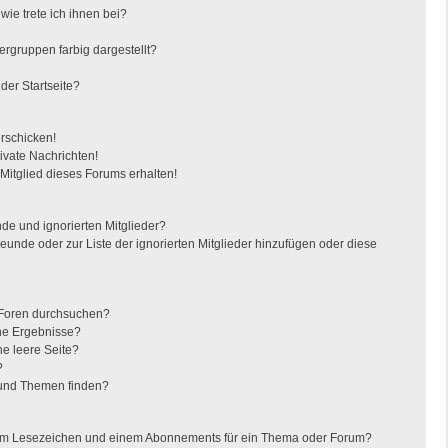
ie trete ich ihnen bei?
gruppen farbig dargestellt?
der Startseite?
erschicken!
vate Nachrichten!
itglied dieses Forums erhalten!
de und ignorierten Mitglieder?
reunde oder zur Liste der ignorierten Mitglieder hinzufügen oder diese
 Foren durchsuchen?
ine Ergebnisse?
e leere Seite?
?
 und Themen finden?
nem Lesezeichen und einem Abonnements für ein Thema oder Forum?