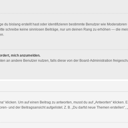
e du bislang erstellt hast oder identifizieren bestimmte Benutzer wie Moderator
. Bitte schreibe keine sinnlosen Beiträge, nur um deinen Rang zu erhöhen — die me
en.
fordert, mich anzumelden.
ichten an andere Benutzer nutzen, falls diese von der Board-Administration freig
licken. Um auf einen Beitrag zu antworten, musst du auf „Antworten“ klicken. Es k
en- und der Beitragsansicht aufgelistet. Z. B. „Du darfst neue Themen erstellen“, 