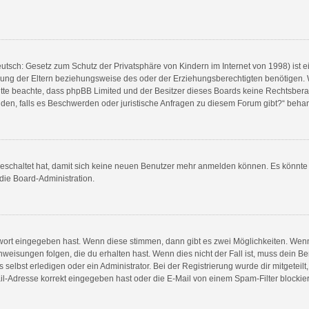
utsch: Gesetz zum Schutz der Privatsphäre von Kindern im Internet von 1998) ist e
ng der Eltern beziehungsweise des oder der Erziehungsberechtigten benötigen. Wen
e. Bitte beachte, dass phpBB Limited und der Besitzer dieses Boards keine Rechtsbe
wenden, falls es Beschwerden oder juristische Anfragen zu diesem Forum gibt?“ beha
sgeschaltet hat, damit sich keine neuen Benutzer mehr anmelden können. Es könnt
 die Board-Administration.
swort eingegeben hast. Wenn diese stimmen, dann gibt es zwei Möglichkeiten. We
weisungen folgen, die du erhalten hast. Wenn dies nicht der Fall ist, muss dein Be
elbst erledigen oder ein Administrator. Bei der Registrierung wurde dir mitgeteilt, 
l-Adresse korrekt eingegeben hast oder die E-Mail von einem Spam-Filter blockiert