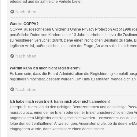
erledigt ist und dir zahlreiche Vorteile bietet.
Nach oben
Was ist COPPA?
COPPA, ausgeschrieben Children’s Online Privacy Protection Act of 1998 (de
persönliche Daten von Kindern unter 13 Jahren erheben, hierzu die Zustimmu
zu registrieren versuchst, zutrifft, ziehe einen rechtlichen Beistand zu Rat
jeglicher Art ist; außer solchen, die unter der Frage „An wen soll ich mich 
Nach oben
Warum kann ich mich nicht registrieren?
Es kann sein, dass die Board-Administration die Registrierung komplett au
registrieren möchtest, gesperrt wurden. Um Hilfe zu erhalten, wende dich an
Nach oben
Ich habe mich registriert, kann mich aber nicht anmelden!
Überprüfe zuerst, ob du den richtigen Benutzernamen und das richtige Pas
musst du bzw. einer deiner Eltern oder deiner Erziehungsberechtigten den An
angemeldeten Mitglieder erst freigeschaltet werden – entweder musst du dies s
folge den dort enthaltenen Anweisungen. Ansonsten prüfe, ob du deine E-Mai
eingegeben wurde, dann kontaktiere einen Administrator.