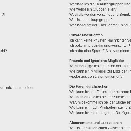
Wo finde ich die Benutzergruppen und w
Wie werde ich Gruppenleiter?
n?!
Weshalb werden verschiedene Benutzer
Was ist eine Hauptgruppe?
Was bedeutet der „Das Team“-Link auf 
Private Nachrichten
Ich kann keine Privaten Nachrichten v
Ich bekomme ständig unerwünschte Pri
ucht?
Ich habe eine Spam-E-Mail von einem M
Freunde und ignorierte Mitglieder
Wozu benötige ich die Listen der Freun
Wie kann ich Mitglieder zur Liste der F
wieder aus den Listen entfernen?
Die Foren durchsuchen
dert, mich anzumelden.
Wie kann ich ein Forum oder mehrere
Weshalb erhalte ich bei der Suche ke
Warum bekomme ich bei der Suche ein
Wie kann ich nach Mitgliedern suchen
Wie kann ich meine eigenen Beiträge
Abonnements und Lesezeichen
Was ist der Unterschied zwischen ei