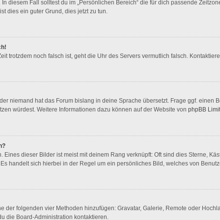
In diesem Fall solltest du im „Persönlichen Bereich“ die für dich passende Zeitzone 
st dies ein guter Grund, dies jetzt zu tun.
ch!
 Zeit trotzdem noch falsch ist, geht die Uhr des Servers vermutlich falsch. Kontakti
oder niemand hat das Forum bislang in deine Sprache übersetzt. Frage ggf. einen Bo
rsetzen würdest. Weitere Informationen dazu können auf der Website von
phpBB Limi
n?
Eines dieser Bilder ist meist mit deinem Rang verknüpft: Oft sind dies Sterne, Kä
Es handelt sich hierbei in der Regel um ein persönliches Bild, welches von Benutze
eine der folgenden vier Methoden hinzufügen: Gravatar, Galerie, Remote oder Hoch
u die Board-Administration kontaktieren.