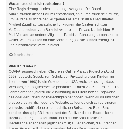
Wozu muss ich mich registrieren?
Eine Registrierung ist nicht unbedingt zwingend. Die Board-
Administration dieses Forums entscheidet, ob du registriert sein musst,
um Beiträge zu schreiben. Auf jeden Fall erhältst du als registriertes
Mitglied Zugriff auf zusätzliche Funktionen, die Gästen nicht zur
Verfügung stehen: zum Beispiel Avatarbilder, Private Nachrichten, E-
Mail-Versand an andere Mitglieder, Beitritt zu Benutzergruppen und so
weiter. Wir empfehlen dir eine Anmeldung, da sie schnell erledigt ist
und dir zahlreiche Vorteile bietet.
Nach oben
Was ist COPPA?
COPPA, ausgeschrieben Children’s Online Privacy Protection Act of
1998 (deutsch: Gesetz zum Schutz der Privatsphäre von Kindern im
Internet von 1998) ist ein Gesetz in den USA, welches festlegt, dass
Websites, die möglicherweise persönliche Daten von Kindern unter 13
Jahren erheben, hierzu die Zustimmung der Eltern beziehungsweise
des oder der Erziehungsberechtigten benötigen. Wenn du dir unsicher
bist, ob dies auf dich oder die Website, auf der du dich zu registrieren
versuchst, zutrifft, ziehe einen rechtlichen Beistand zu Rate. Bitte
beachte, dass phpBB Limited und der Besitzer dieses Boards keine
Rechtsberatung anbieten kann und nicht die Anlaufstelle für
Rechtsangelegenheiten jeglicher Art ist; außer solchen, die unter der
Frage „An wen soll ich mich wenden, falls es Beschwerden oder