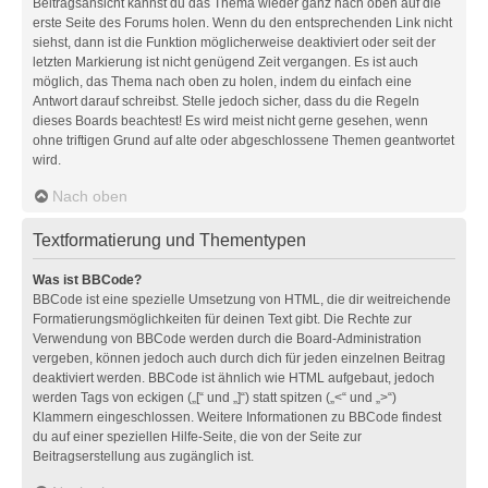
Beitragsansicht kannst du das Thema wieder ganz nach oben auf die
erste Seite des Forums holen. Wenn du den entsprechenden Link nicht
siehst, dann ist die Funktion möglicherweise deaktiviert oder seit der
letzten Markierung ist nicht genügend Zeit vergangen. Es ist auch
möglich, das Thema nach oben zu holen, indem du einfach eine
Antwort darauf schreibst. Stelle jedoch sicher, dass du die Regeln
dieses Boards beachtest! Es wird meist nicht gerne gesehen, wenn
ohne triftigen Grund auf alte oder abgeschlossene Themen geantwortet
wird.
Nach oben
Textformatierung und Thementypen
Was ist BBCode?
BBCode ist eine spezielle Umsetzung von HTML, die dir weitreichende
Formatierungsmöglichkeiten für deinen Text gibt. Die Rechte zur
Verwendung von BBCode werden durch die Board-Administration
vergeben, können jedoch auch durch dich für jeden einzelnen Beitrag
deaktiviert werden. BBCode ist ähnlich wie HTML aufgebaut, jedoch
werden Tags von eckigen („[“ und „]“) statt spitzen („<“ und „>“)
Klammern eingeschlossen. Weitere Informationen zu BBCode findest
du auf einer speziellen Hilfe-Seite, die von der Seite zur
Beitragserstellung aus zugänglich ist.