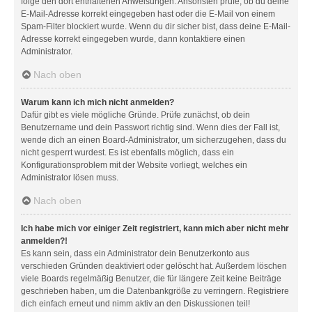
folge den dort enthaltenen Anweisungen. Ansonsten prüfe, ob du deine
E-Mail-Adresse korrekt eingegeben hast oder die E-Mail von einem
Spam-Filter blockiert wurde. Wenn du dir sicher bist, dass deine E-Mail-
Adresse korrekt eingegeben wurde, dann kontaktiere einen
Administrator.
Nach oben
Warum kann ich mich nicht anmelden?
Dafür gibt es viele mögliche Gründe. Prüfe zunächst, ob dein
Benutzername und dein Passwort richtig sind. Wenn dies der Fall ist,
wende dich an einen Board-Administrator, um sicherzugehen, dass du
nicht gesperrt wurdest. Es ist ebenfalls möglich, dass ein
Konfigurationsproblem mit der Website vorliegt, welches ein
Administrator lösen muss.
Nach oben
Ich habe mich vor einiger Zeit registriert, kann mich aber nicht mehr
anmelden?!
Es kann sein, dass ein Administrator dein Benutzerkonto aus
verschieden Gründen deaktiviert oder gelöscht hat. Außerdem löschen
viele Boards regelmäßig Benutzer, die für längere Zeit keine Beiträge
geschrieben haben, um die Datenbankgröße zu verringern. Registriere
dich einfach erneut und nimm aktiv an den Diskussionen teil!