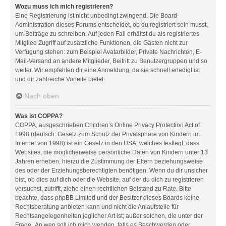
Wozu muss ich mich registrieren?
Eine Registrierung ist nicht unbedingt zwingend. Die Board-
Administration dieses Forums entscheidet, ob du registriert sein musst,
um Beiträge zu schreiben. Auf jeden Fall erhältst du als registriertes
Mitglied Zugriff auf zusätzliche Funktionen, die Gästen nicht zur
Verfügung stehen: zum Beispiel Avatarbilder, Private Nachrichten, E-
Mail-Versand an andere Mitglieder, Beitritt zu Benutzergruppen und so
weiter. Wir empfehlen dir eine Anmeldung, da sie schnell erledigt ist
und dir zahlreiche Vorteile bietet.
Nach oben
Was ist COPPA?
COPPA, ausgeschrieben Children’s Online Privacy Protection Act of
1998 (deutsch: Gesetz zum Schutz der Privatsphäre von Kindern im
Internet von 1998) ist ein Gesetz in den USA, welches festlegt, dass
Websites, die möglicherweise persönliche Daten von Kindern unter 13
Jahren erheben, hierzu die Zustimmung der Eltern beziehungsweise
des oder der Erziehungsberechtigten benötigen. Wenn du dir unsicher
bist, ob dies auf dich oder die Website, auf der du dich zu registrieren
versuchst, zutrifft, ziehe einen rechtlichen Beistand zu Rate. Bitte
beachte, dass phpBB Limited und der Besitzer dieses Boards keine
Rechtsberatung anbieten kann und nicht die Anlaufstelle für
Rechtsangelegenheiten jeglicher Art ist; außer solchen, die unter der
Frage „An wen soll ich mich wenden, falls es Beschwerden oder