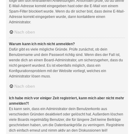
folge den dort enthaltenen Anweisungen. Ansonsten prüfe, ob du deine
E-Mail-Adresse korrekt eingegeben hast oder die E-Mail von einem
Spam-Filter blockiert wurde. Wenn du dir sicher bist, dass deine E-Mail-
Adresse korrekt eingegeben wurde, dann kontaktiere einen
Administrator.
Nach oben
Warum kann ich mich nicht anmelden?
Dafür gibt es viele mögliche Gründe. Prüfe zunächst, ob dein
Benutzername und dein Passwort richtig sind. Wenn dies der Fall ist,
wende dich an einen Board-Administrator, um sicherzugehen, dass du
nicht gesperrt wurdest. Es ist ebenfalls möglich, dass ein
Konfigurationsproblem mit der Website vorliegt, welches ein
Administrator lösen muss.
Nach oben
Ich habe mich vor einiger Zeit registriert, kann mich aber nicht mehr
anmelden?!
Es kann sein, dass ein Administrator dein Benutzerkonto aus
verschieden Gründen deaktiviert oder gelöscht hat. Außerdem löschen
viele Boards regelmäßig Benutzer, die für längere Zeit keine Beiträge
geschrieben haben, um die Datenbankgröße zu verringern. Registriere
dich einfach erneut und nimm aktiv an den Diskussionen teil!