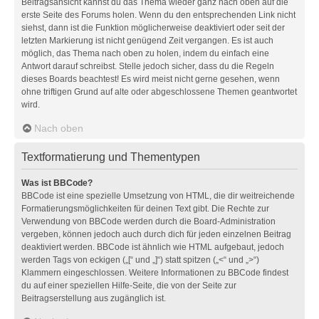
Beitragsansicht kannst du das Thema wieder ganz nach oben auf die
erste Seite des Forums holen. Wenn du den entsprechenden Link nicht
siehst, dann ist die Funktion möglicherweise deaktiviert oder seit der
letzten Markierung ist nicht genügend Zeit vergangen. Es ist auch
möglich, das Thema nach oben zu holen, indem du einfach eine
Antwort darauf schreibst. Stelle jedoch sicher, dass du die Regeln
dieses Boards beachtest! Es wird meist nicht gerne gesehen, wenn
ohne triftigen Grund auf alte oder abgeschlossene Themen geantwortet
wird.
Nach oben
Textformatierung und Thementypen
Was ist BBCode?
BBCode ist eine spezielle Umsetzung von HTML, die dir weitreichende
Formatierungsmöglichkeiten für deinen Text gibt. Die Rechte zur
Verwendung von BBCode werden durch die Board-Administration
vergeben, können jedoch auch durch dich für jeden einzelnen Beitrag
deaktiviert werden. BBCode ist ähnlich wie HTML aufgebaut, jedoch
werden Tags von eckigen („[“ und „]“) statt spitzen („<“ und „>“)
Klammern eingeschlossen. Weitere Informationen zu BBCode findest
du auf einer speziellen Hilfe-Seite, die von der Seite zur
Beitragserstellung aus zugänglich ist.