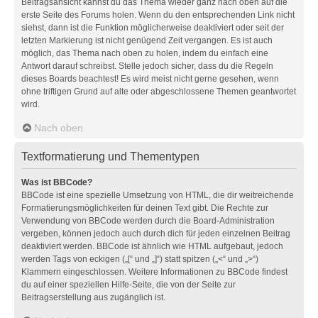
Beitragsansicht kannst du das Thema wieder ganz nach oben auf die
erste Seite des Forums holen. Wenn du den entsprechenden Link nicht
siehst, dann ist die Funktion möglicherweise deaktiviert oder seit der
letzten Markierung ist nicht genügend Zeit vergangen. Es ist auch
möglich, das Thema nach oben zu holen, indem du einfach eine
Antwort darauf schreibst. Stelle jedoch sicher, dass du die Regeln
dieses Boards beachtest! Es wird meist nicht gerne gesehen, wenn
ohne triftigen Grund auf alte oder abgeschlossene Themen geantwortet
wird.
Nach oben
Textformatierung und Thementypen
Was ist BBCode?
BBCode ist eine spezielle Umsetzung von HTML, die dir weitreichende
Formatierungsmöglichkeiten für deinen Text gibt. Die Rechte zur
Verwendung von BBCode werden durch die Board-Administration
vergeben, können jedoch auch durch dich für jeden einzelnen Beitrag
deaktiviert werden. BBCode ist ähnlich wie HTML aufgebaut, jedoch
werden Tags von eckigen („[“ und „]“) statt spitzen („<“ und „>“)
Klammern eingeschlossen. Weitere Informationen zu BBCode findest
du auf einer speziellen Hilfe-Seite, die von der Seite zur
Beitragserstellung aus zugänglich ist.