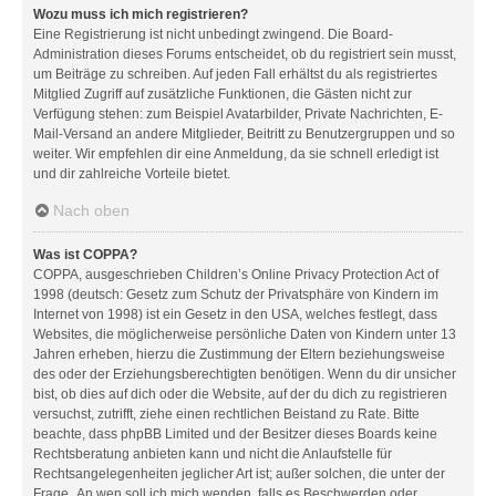
Wozu muss ich mich registrieren?
Eine Registrierung ist nicht unbedingt zwingend. Die Board-
Administration dieses Forums entscheidet, ob du registriert sein musst,
um Beiträge zu schreiben. Auf jeden Fall erhältst du als registriertes
Mitglied Zugriff auf zusätzliche Funktionen, die Gästen nicht zur
Verfügung stehen: zum Beispiel Avatarbilder, Private Nachrichten, E-
Mail-Versand an andere Mitglieder, Beitritt zu Benutzergruppen und so
weiter. Wir empfehlen dir eine Anmeldung, da sie schnell erledigt ist
und dir zahlreiche Vorteile bietet.
Nach oben
Was ist COPPA?
COPPA, ausgeschrieben Children’s Online Privacy Protection Act of
1998 (deutsch: Gesetz zum Schutz der Privatsphäre von Kindern im
Internet von 1998) ist ein Gesetz in den USA, welches festlegt, dass
Websites, die möglicherweise persönliche Daten von Kindern unter 13
Jahren erheben, hierzu die Zustimmung der Eltern beziehungsweise
des oder der Erziehungsberechtigten benötigen. Wenn du dir unsicher
bist, ob dies auf dich oder die Website, auf der du dich zu registrieren
versuchst, zutrifft, ziehe einen rechtlichen Beistand zu Rate. Bitte
beachte, dass phpBB Limited und der Besitzer dieses Boards keine
Rechtsberatung anbieten kann und nicht die Anlaufstelle für
Rechtsangelegenheiten jeglicher Art ist; außer solchen, die unter der
Frage „An wen soll ich mich wenden, falls es Beschwerden oder