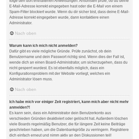
folge den dort enthaltenen Anweisungen. Ansonsten prüfe, ob du deine
E-Mail-Adresse korrekt eingegeben hast oder die E-Mail von einem
Spam-Filter blockiert wurde. Wenn du dir sicher bist, dass deine E-Mail-
Adresse korrekt eingegeben wurde, dann kontaktiere einen
Administrator.
Nach oben
Warum kann ich mich nicht anmelden?
Dafür gibt es viele mögliche Gründe. Prüfe zunächst, ob dein
Benutzername und dein Passwort richtig sind. Wenn dies der Fall ist,
wende dich an einen Board-Administrator, um sicherzugehen, dass du
nicht gesperrt wurdest. Es ist ebenfalls möglich, dass ein
Konfigurationsproblem mit der Website vorliegt, welches ein
Administrator lösen muss.
Nach oben
Ich habe mich vor einiger Zeit registriert, kann mich aber nicht mehr
anmelden?!
Es kann sein, dass ein Administrator dein Benutzerkonto aus
verschieden Gründen deaktiviert oder gelöscht hat. Außerdem löschen
viele Boards regelmäßig Benutzer, die für längere Zeit keine Beiträge
geschrieben haben, um die Datenbankgröße zu verringern. Registriere
dich einfach erneut und nimm aktiv an den Diskussionen teil!